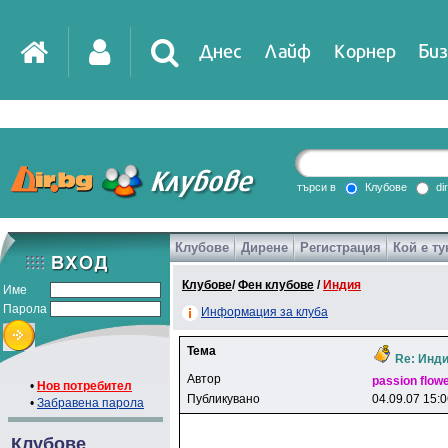
Днес
Лайф
Корнер
Биз
IT
DirTV
Impressio
търси в
Клубове
di
Клубове
Дирене
Регистрация
Кой е ту
Games
Клубове
/
Фен клубове
/
Индия
Име
Парола
Информация за клуба
Тема
Re: Инди
Автор
passion flow
•
Нов потребител
Публикувано
04.09.07 15:
•
Забравена парола
Клубове