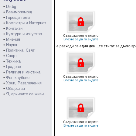
•
Dir.bg
•
Взаимопомощ
•
Горещи теми
•
Компютри и Интернет
•
Контакти
•
Култура и изкуство
Съдържаниет е скрито
•
Мнения
Влезте за да го видите
•
Наука
е разходи се един ден ...те стигат за дълго 
•
Политика, Свят
•
Спорт
•
Техника
•
Градове
•
Религия и мистика
Съдържаниет е скрито
•
Фен клубове
Влезте за да го видите
•
Хоби, Развлечения
•
Общества
•
Я, архивите са живи
Съдържаниет е скрито
Влезте за да го видите