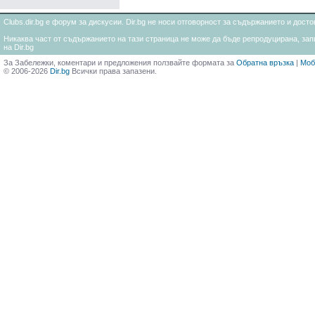
Clubs.dir.bg е форум за дискусии. Dir.bg не носи отговорност за съдържанието и дос
Никаква част от съдържанието на тази страница не може да бъде репродуцирана, запи
на Dir.bg
За Забележки, коментари и предложения ползвайте формата за
Обратна връзка
|
Моб
© 2006-2026
Dir.bg
Всички права запазени.