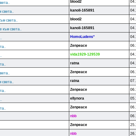
blood2
04.
вета..
kanoli-165891
04.
 света..
blood2
04.
ъм света..
kanoli-165891
04.
 към света..
HomoLudens*
04.
.
Zenpeace
06.
та..
vida1929-129539
04.
.
ratna
04.
та..
Zenpeace
06.
вета..
ratna
07.
 света..
Zenpeace
06.
та..
ellynora
05.
.
Zenpeace
06.
та..
nbb
06.
Zenpeace
25.
nbb
26.