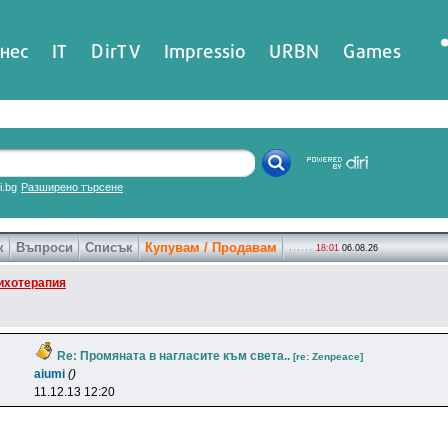
нес
IT
DirTV
Impressio
URBN
Games
ri.bg
Разширено търсене
к
Въпроси
Списък
Купувам / Продавам
18:01
06.08.26
ихотерапия
Re: Промяната в нагласите към света..
[re: Zenpeace]
aiumi
()
11.12.13 12:20