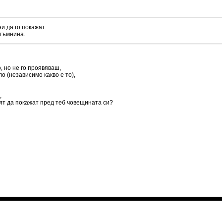
и да го покажат.
 тъмнина.
, но не го проявяваш,
о (независимо какво е то),
,
еят да покажат пред теб човещината си?