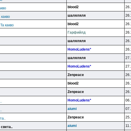
blood2
26.
акво
шаляляля
26.
 какво
blood2
26.
 Та какво
Гарфийлд
26.
шаляляля
26.
HomoLudens*
26.
шаляляля
27.
HomoLudens*
27.
Zenpeace
26.
blood2
26.
Zenpeace
26.
HomoLudens*
06.
.
aiumi
07.
.
Zenpeace
25.
та..
aiumi
11.
света..