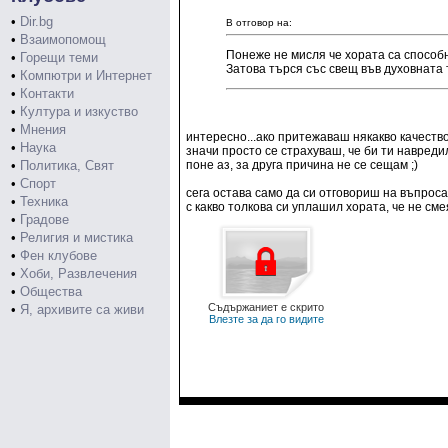
•
Dir.bg
В отговор на:
•
Взаимопомощ
Понеже не мисля че хората са способн
•
Горещи теми
Затова търся със свещ във духовната
•
Компютри и Интернет
•
Контакти
•
Култура и изкуство
•
Мнения
интересно...ако притежаваш някакво качество
•
Наука
значи просто се страхуваш, че би ти навредил
•
Политика, Свят
поне аз, за друга причина не се сещам ;)
•
Спорт
сега остава само да си отговориш на въпроса
•
Техника
с какво толкова си уплашил хората, че не см
•
Градове
•
Религия и мистика
•
Фен клубове
•
Хоби, Развлечения
•
Общества
Съдържаниет е скрито
•
Я, архивите са живи
Влезте за да го видите