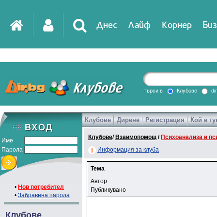
Днес
Лайф
Корнер
Биз
търси в
Клубове
di
Клубове
Дирене
Регистрация
Кой е ту
Клубове
/
Взаимопомощ
/
Психоанализа и пс
Име
Парола
Информация за клуба
Тема
Автор
•
Нов потребител
Публикувано
•
Забравена парола
Клубове