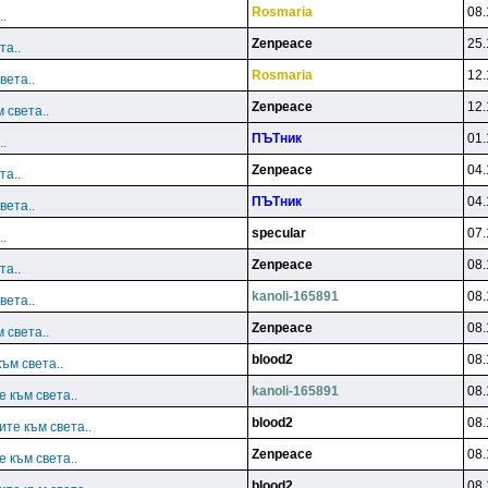
Rosmaria
08.
.
Zenpeace
25.
та..
Rosmaria
12.
вета..
Zenpeace
12.
 света..
ПЪТник
01.
.
Zenpeace
04.
та..
ПЪТник
04.
вета..
specular
07.
.
Zenpeace
08.
та..
kanoli-165891
08.
вета..
Zenpeace
08.
 света..
blood2
08.
ъм света..
kanoli-165891
08.
 към света..
blood2
08.
те към света..
Zenpeace
08.
 към света..
blood2
08.