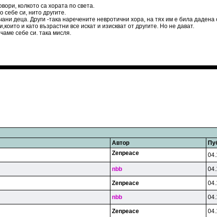
вори, колкото са хората по света.
 себе си, нито другите.
ани деца. Други -така наречените невротични хора, на тях им е била дадена 
и,които и като възрастни все искат и изискват от другите. Но не дават.
чаме себе си. така мисля.
Автор
Пу
Zenpeace
04.
nbb
04.
Zenpeace
04.
nbb
04.
Zenpeace
04.