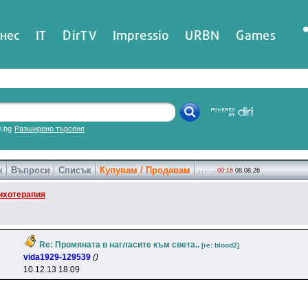
нес
IT
DirTV
Impressio
URBN
Games
ri.bg
Разширено търсене
к
Въпроси
Списък
Купувам / Продавам
00:16
08.08.26
ихотерапия
Re: Промяната в нагласите към света..
[re: blood2]
vida1929-129539
()
10.12.13 18:09