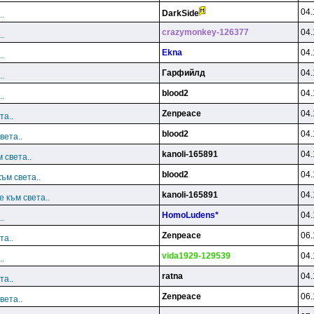
04.
DarkSide
.
crazymonkey-126377
04.
.
Ekna
04.
.
Гарфийлд
04.
.
blood2
04.
.
Zenpeace
04.
та..
blood2
04.
вета..
kanoli-165891
04.
 света..
blood2
04.
ъм света..
kanoli-165891
04.
 към света..
HomoLudens*
04.
.
Zenpeace
06.
та..
vida1929-129539
04.
.
ratna
04.
та..
Zenpeace
06.
вета..