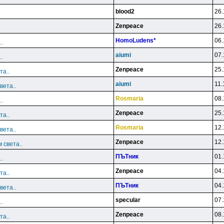
blood2
26.
Zenpeace
26.
HomoLudens*
06.
.
aiumi
07.
.
Zenpeace
25.
та..
aiumi
11.
вета..
Rosmaria
08.
.
Zenpeace
25.
та..
Rosmaria
12.
вета..
Zenpeace
12.
 света..
ПЪТник
01.
.
Zenpeace
04.
та..
ПЪТник
04.
вета..
specular
07.
.
Zenpeace
08.
та..