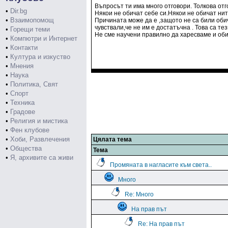
Въпросът ти има много отговори. Толкова отго
•
Dir.bg
Някои не обичат себе си.Някои не обичат нито
•
Взаимопомощ
Причината може да е ,защото не са били обич
чувствали,че не им е достатъчна . Това са тез
•
Горещи теми
Не сме научени правилно да харесваме и оби
•
Компютри и Интернет
•
Контакти
•
Култура и изкуство
•
Мнения
•
Наука
•
Политика, Свят
•
Спорт
•
Техника
•
Градове
•
Религия и мистика
•
Фен клубове
•
Хоби, Развлечения
Цялата тема
•
Общества
Тема
•
Я, архивите са живи
Промяната в нагласите към света..
Много
Re: Много
На прав път
Re: На прав път