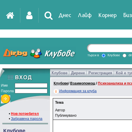
Днес
Лайф
Корнер
Биз
търси в
Клубове
di
Клубове
Дирене
Регистрация
Кой е ту
Клубове
/
Взаимопомощ
/
Психоанализа и пс
Име
Парола
Информация за клуба
Тема
Автор
•
Нов потребител
Публикувано
•
Забравена парола
Клубове