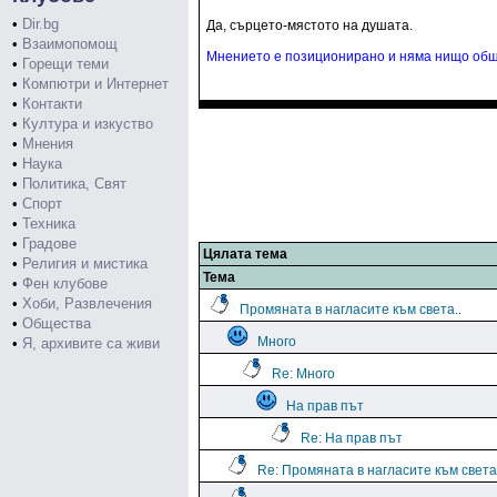
•
Dir.bg
Да, сърцето-мястото на душата.
•
Взаимопомощ
Мнението е позиционирано и няма нищо общ
•
Горещи теми
•
Компютри и Интернет
•
Контакти
•
Култура и изкуство
•
Мнения
•
Наука
•
Политика, Свят
•
Спорт
•
Техника
•
Градове
Цялата тема
•
Религия и мистика
Тема
•
Фен клубове
•
Хоби, Развлечения
Промяната в нагласите към света..
•
Общества
Много
•
Я, архивите са живи
Re: Много
На прав път
Re: На прав път
Re: Промяната в нагласите към света.