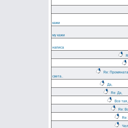
кажи
му кажи
написа
R
Re: Промяната
света..
Да,
Re: Да,
Все тая,
Re: В
Re:
Чел