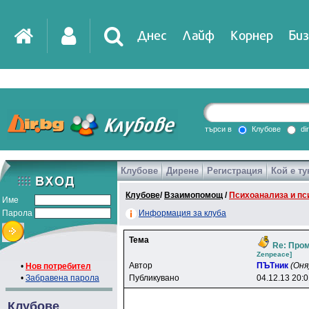
Днес
Лайф
Корнер
Биз
IT
DirTV
Impressio
търси в
Клубове
di
Клубове
Дирене
Регистрация
Кой е ту
Games
Клубове
/
Взаимопомощ
/
Психоанализа и пс
Име
Парола
Информация за клуба
Тема
Re: Пром
Zenpeace]
Автор
ПЪТник
(Оня
•
Нов потребител
•
Забравена парола
Публикувано
04.12.13 20:
Клубове