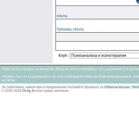
скъпа,
Грешиш, скъпа,
Клуб :
Clubs.dir.bg е форум за дискусии. Dir.bg не носи отговорност за съдържанието и дос
Никаква част от съдържанието на тази страница не може да бъде репродуцирана, запи
на Dir.bg
За Забележки, коментари и предложения ползвайте формата за
Обратна връзка
|
Моб
© 2006-2026
Dir.bg
Всички права запазени.