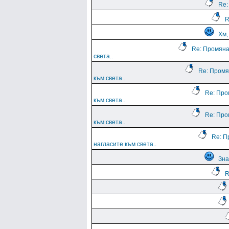
Re:
R
Хм,
Re: Промяна
света..
Re: Промя
към света..
Re: Про
към света..
Re: Про
към света..
Re: П
нагласите към света..
Зна
R