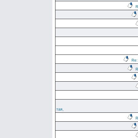
R
Re:
R
тая,
R