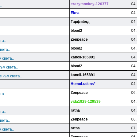
crazymonkey-126377
04.
.
Ekna
04.
.
Гарфийлд
04.
.
blood2
04.
.
Zenpeace
04.
та..
blood2
04.
вета..
kanoli-165891
04.
 света..
blood2
04.
ъм света..
kanoli-165891
04.
 към света..
HomoLudens*
04.
.
Zenpeace
06.
та..
vida1929-129539
04.
.
ratna
04.
та..
Zenpeace
06.
вета..
ratna
07.
 света..