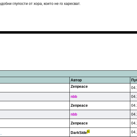
добни глупости от хора, които не го харесват.
Автор
Пу
Zenpeace
04.
nbb
04.
Zenpeace
04.
nbb
04.
Zenpeace
04.
04.
DarkSide
.