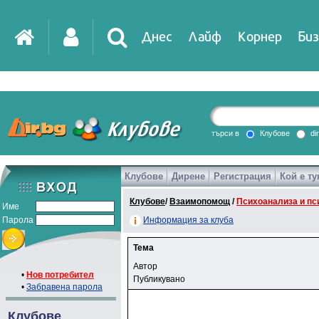
Днес
Лайф
Корнер
Биз
търси в
Клубове
di
Клубове
Дирене
Регистрация
Кой е ту
Клубове
/
Взаимопомощ
/
Психоанализа и пс
Име
Парола
Информация за клуба
Тема
Автор
•
Нов потребител
Публикувано
•
Забравена парола
Клубове