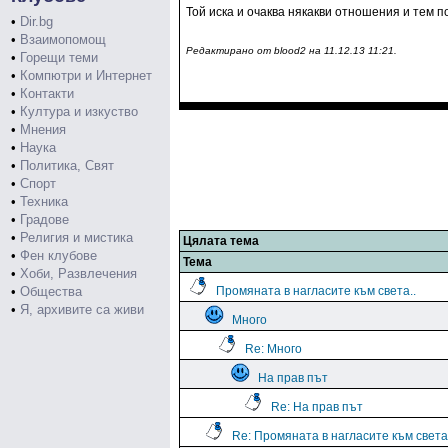
Той иска и очаква някакви отношения и тем по
•
Dir.bg
•
Взаимопомощ
Редактирано от blood2 на 11.12.13 11:21.
•
Горещи теми
•
Компютри и Интернет
•
Контакти
•
Култура и изкуство
•
Мнения
•
Наука
•
Политика, Свят
•
Спорт
•
Техника
•
Градове
•
Религия и мистика
Цялата тема
•
Фен клубове
Тема
•
Хоби, Развлечения
•
Общества
Промяната в нагласите към света..
•
Я, архивите са живи
Много
Re: Много
На прав път
Re: На прав път
Re: Промяната в нагласите към света.