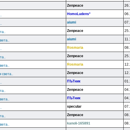
Zenpeace
26.
HomoLudens*
06.
.
aiumi
07.
.
Zenpeace
25.
та..
aiumi
11.
вета..
Rosmaria
08.
.
Zenpeace
25.
та..
Rosmaria
12.
вета..
Zenpeace
12.
 света..
ПЪТник
01.
.
Zenpeace
04.
та..
ПЪТник
04.
вета..
specular
07.
.
Zenpeace
08.
та..
kanoli-165891
08.
вета..