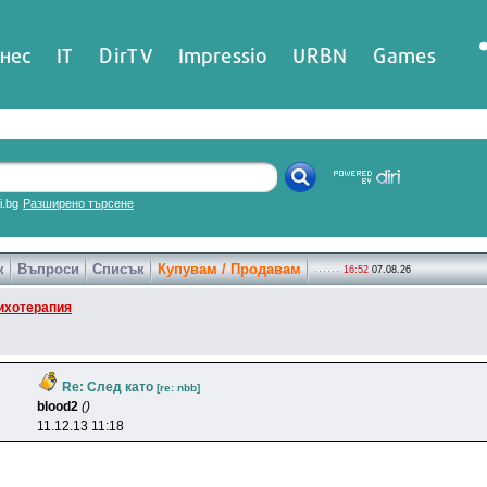
нес
IT
DirTV
Impressio
URBN
Games
ri.bg
Разширено търсене
к
Въпроси
Списък
Купувам / Продавам
16:52
07.08.26
ихотерапия
Re: След като
[re: nbb]
blood2
()
11.12.13 11:18