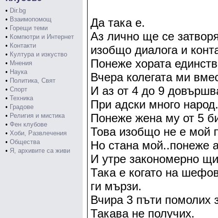
•
Dir.bg
•
Взаимопомощ
Да така е.
•
Горещи теми
Аз лично ще се затвор
•
Компютри и Интернет
•
Контакти
изобщо диалога и конт
•
Култура и изкуство
Понеже хората единств
•
Мнения
•
Наука
Вчера колегата ми вмес
•
Политика, Свят
И аз от 4 до 9 довършв
•
Спорт
•
Техника
При адски много народ.
•
Градове
Понеже жена му от 5 би
•
Религия и мистика
•
Фен клубове
Това изобщо не е мой 
•
Хоби, Развлечения
•
Общества
Но стана мой..понеже 
•
Я, архивите са живи
И утре закономерно щи
Така е когато на шефов
ги мързи.
Вчира 3 пъти помолих 
Такава не получих.