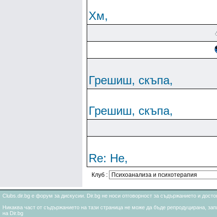
Хм,
Грешиш, скъпа,
Грешиш, скъпа,
Re: Не,
Клуб :
Clubs.dir.bg е форум за дискусии. Dir.bg не носи отговорност за съдържанието и дос
Никаква част от съдържанието на тази страница не може да бъде репродуцирана, запи
на Dir.bg