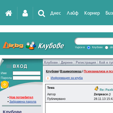
Днес
Лайф
Корнер
Биз
IT
DirTV
Impressio
търси в
Клубове
di
Клубове
Дирене
Регистрация
Кой е ту
Games
Клубове
/
Взаимопомощ
/
Психоанализа и пс
Име
Парола
Информация за клуба
Тема
Re: Разб
Автор
Zenpeace
()
•
Нов потребител
Публикувано
28.11.13 15:4
•
Забравена парола
Клубове