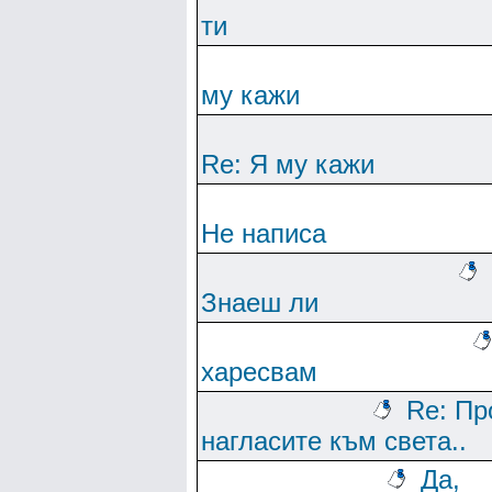
ти
му кажи
Re: Я му кажи
Не написа
Знаеш ли
харесвам
Re: Пр
нагласите към света..
Да,