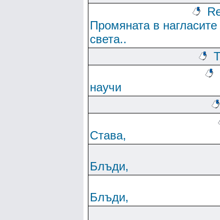
Re
Промяната в нагласите
света..
Т
научи
Става,
Блъди,
Блъди,