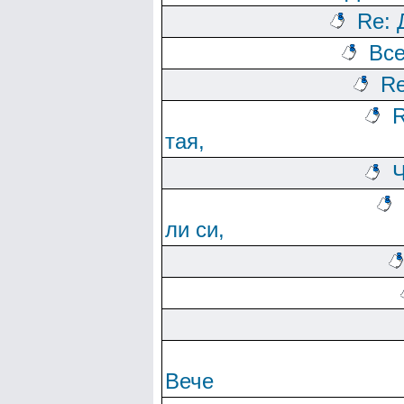
Re: 
Все
Re
R
тая,
Ч
ли си,
Вече