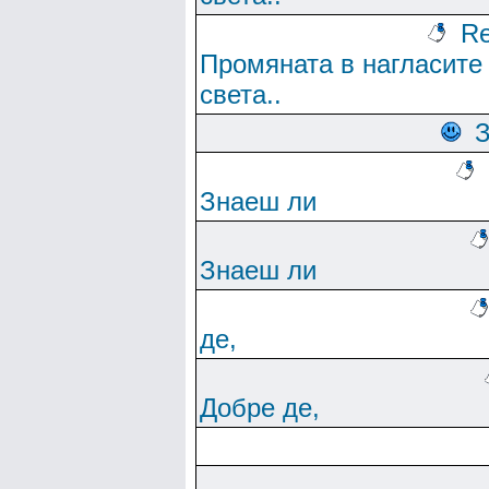
Re
Промяната в нагласите
света..
Знаеш ли
Знаеш ли
де,
Добре де,