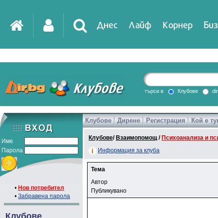
Днес
Лайф
Корнер
Биз
търси в
Клубове
di
Клубове
Дирене
Регистрация
Кой е ту
Клубове
/
Взаимопомощ
/
Психоанализа и пс
Име
Парола
Информация за клуба
Тема
Автор
•
Нов потребител
Публикувано
•
Забравена парола
Клубове