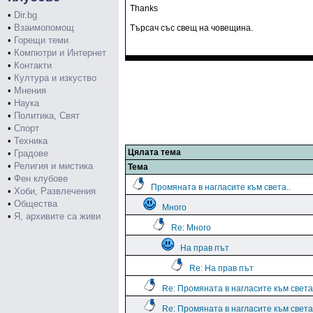
Thanks
•
Dir.bg
•
Взаимопомощ
Търсач със свещ на човещина.
•
Горещи теми
•
Компютри и Интернет
•
Контакти
•
Култура и изкуство
•
Мнения
•
Наука
•
Политика, Свят
•
Спорт
•
Техника
Цялата тема
•
Градове
•
Религия и мистика
Тема
•
Фен клубове
Промяната в нагласите към света..
•
Хоби, Развлечения
•
Общества
Много
•
Я, архивите са живи
Re: Много
На прав път
Re: На прав път
Re: Промяната в нагласите към света.
Re: Промяната в нагласите към света.