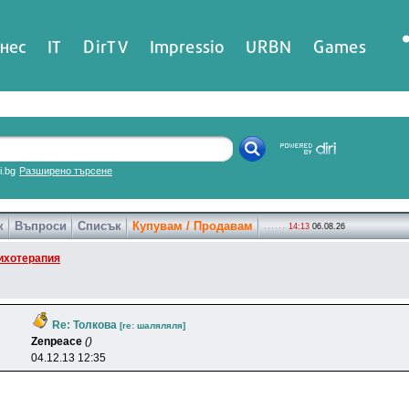
нес
IT
DirTV
Impressio
URBN
Games
ri.bg
Разширено търсене
к
Въпроси
Списък
Купувам / Продавам
14:13
06.08.26
ихотерапия
Re: Толкова
[re: шаляляля]
Zenpeace
()
04.12.13 12:35