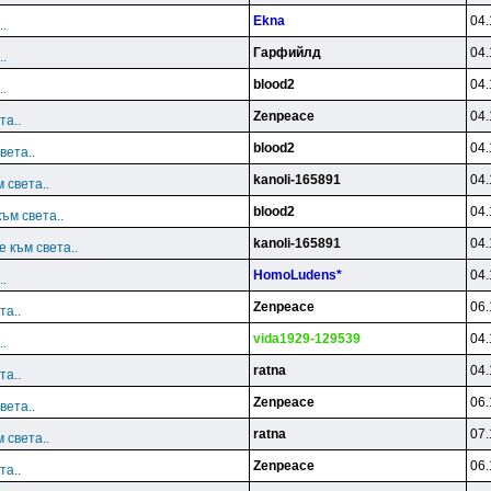
Ekna
04.
.
Гарфийлд
04.
.
blood2
04.
.
Zenpeace
04.
та..
blood2
04.
вета..
kanoli-165891
04.
 света..
blood2
04.
ъм света..
kanoli-165891
04.
 към света..
HomoLudens*
04.
.
Zenpeace
06.
та..
vida1929-129539
04.
.
ratna
04.
та..
Zenpeace
06.
вета..
ratna
07.
 света..
Zenpeace
06.
та..