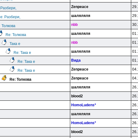
Zenpeace
29.
 Разбери,
шаляляля
29.
e: Разбери,
nbb
30.
Толкова
шаляляля
01.
Re: Толкова
nbb
01.
Така е
шаляляля
01.
Re: Така е
Вида
01.
Re: Така е
Zenpeace
04.
Re: Така е
Zenpeace
04.
Re: Толкова
шаляляля
26.
blood2
26.
HomoLudens*
26.
шаляляля
26.
HomoLudens*
26.
blood2
26.