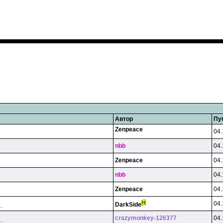
Автор
Пу
Zenpeace
04.
nbb
04.
Zenpeace
04.
nbb
04.
Zenpeace
04.
04.
DarkSide
.
crazymonkey-126377
04.
.