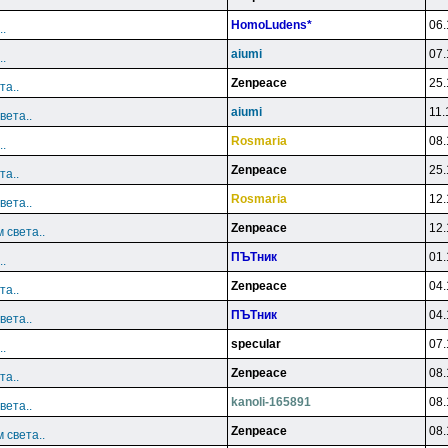
HomoLudens*
06.
.
aiumi
07.
.
Zenpeace
25.
та..
aiumi
11.
вета..
Rosmaria
08.
.
Zenpeace
25.
та..
Rosmaria
12.
вета..
Zenpeace
12.
 света..
ПЪТник
01.
.
Zenpeace
04.
та..
ПЪТник
04.
вета..
specular
07.
.
Zenpeace
08.
та..
kanoli-165891
08.
вета..
Zenpeace
08.
 света..