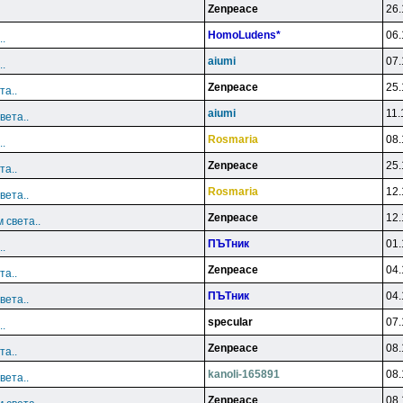
Zenpeace
26.
HomoLudens*
06.
.
aiumi
07.
.
Zenpeace
25.
та..
aiumi
11.
вета..
Rosmaria
08.
.
Zenpeace
25.
та..
Rosmaria
12.
вета..
Zenpeace
12.
 света..
ПЪТник
01.
.
Zenpeace
04.
та..
ПЪТник
04.
вета..
specular
07.
.
Zenpeace
08.
та..
kanoli-165891
08.
вета..
Zenpeace
08.