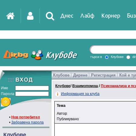
Днес
Лайф
Корнер
Биз
търси в
Клубове
di
Клубове
Дирене
Регистрация
Кой е ту
Клубове
/
Взаимопомощ
/
Психоанализа и пс
Име
Парола
Информация за клуба
Тема
Автор
•
Нов потребител
Публикувано
•
Забравена парола
Клубове