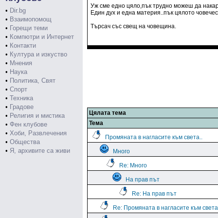
Уж сме едно цяло,пък трудно можеш да накар
•
Dir.bg
Един дух и една материя..пък цялото човечес
•
Взаимопомощ
Търсач със свещ на човещина.
•
Горещи теми
•
Компютри и Интернет
•
Контакти
•
Култура и изкуство
•
Мнения
•
Наука
•
Политика, Свят
•
Спорт
•
Техника
•
Градове
Цялата тема
•
Религия и мистика
Тема
•
Фен клубове
•
Хоби, Развлечения
Промяната в нагласите към света..
•
Общества
•
Я, архивите са живи
Много
Re: Много
На прав път
Re: На прав път
Re: Промяната в нагласите към света.