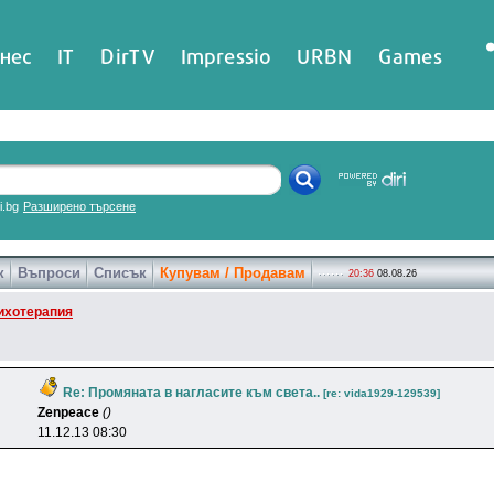
нес
IT
DirTV
Impressio
URBN
Games
ri.bg
Разширено търсене
к
Въпроси
Списък
Купувам / Продавам
20:36
08.08.26
ихотерапия
Re: Промяната в нагласите към света..
[re: vida1929-129539]
Zenpeace
()
11.12.13 08:30