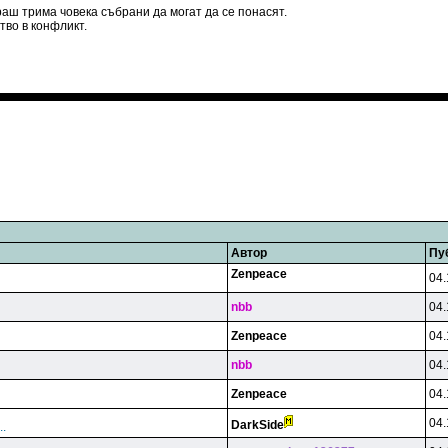
аш трима човека събрани да могат да се понасят.
тво в конфликт.
Автор
Пу
Zenpeace
04.
nbb
04.
Zenpeace
04.
nbb
04.
Zenpeace
04.
04.
DarkSide
.