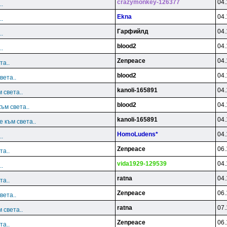
crazymonkey-126377
04.
.
Ekna
04.
.
Гарфийлд
04.
.
blood2
04.
.
Zenpeace
04.
та..
blood2
04.
вета..
kanoli-165891
04.
 света..
blood2
04.
ъм света..
kanoli-165891
04.
 към света..
HomoLudens*
04.
.
Zenpeace
06.
та..
vida1929-129539
04.
.
ratna
04.
та..
Zenpeace
06.
вета..
ratna
07.
 света..
Zenpeace
06.
та..