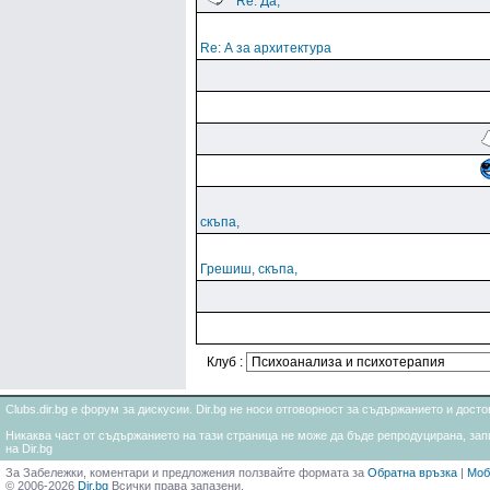
Re: Да,
Re: А за архитектура
скъпа,
Грешиш, скъпа,
Клуб :
Clubs.dir.bg е форум за дискусии. Dir.bg не носи отговорност за съдържанието и дос
Никаква част от съдържанието на тази страница не може да бъде репродуцирана, запи
на Dir.bg
За Забележки, коментари и предложения ползвайте формата за
Обратна връзка
|
Моб
© 2006-2026
Dir.bg
Всички права запазени.