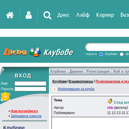
Днес
Лайф
Корнер
Биз
IT
DirTV
Impressio
търси в
Клубове
di
Клубове
Дирене
Регистрация
Кой е ту
Games
Клубове
/
Взаимопомощ
/
Психоанализа и пс
Име
Парола
Информация за клуба
Тема
След ка
Автор
nbb
(весела)
•
Нов потребител
Публикувано
11.12.13 11:1
•
Забравена парола
Клубове