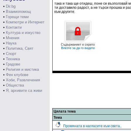
така и така ще отидеш, поне се възползвай м
•
Dir.bg
ти доставило радост, а не търси прошка и ра
•
Взаимопомощ
към другите.
•
Горещи теми
•
Компютри и Интернет
•
Контакти
•
Култура и изкуство
•
Мнения
•
Наука
Съдържаниет е скрито
•
Политика, Свят
Влезте за да го видите
•
Спорт
•
Техника
•
Градове
•
Религия и мистика
•
Фен клубове
•
Хоби, Развлечения
•
Общества
•
Я, архивите са живи
Цялата тема
Тема
Промяната в нагласите към света..