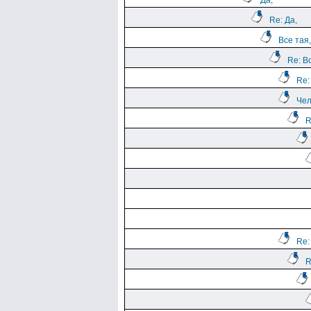
Да,
Re: Да,
Все тая,
Re: В
Re:
Чел
R
Re:
R