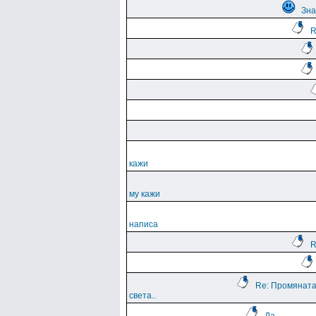
Зна
R
кажи
му кажи
написа
R
Re: Промяната
света..