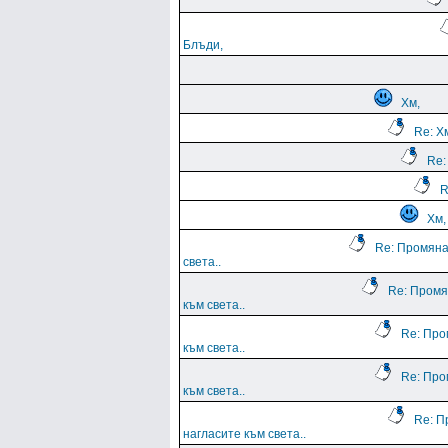
Блъди,
Хм,
Re: Х
Re:
R
Хм,
Re: Промяна
света..
Re: Промя
към света..
Re: Про
към света..
Re: Про
към света..
Re: П
нагласите към света..