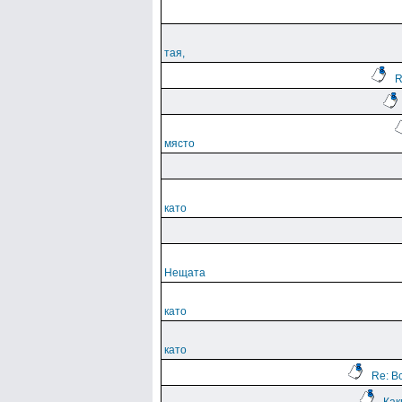
тая,
R
място
като
Нещата
като
като
Re: В