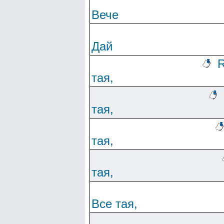
Вече
Дай
R
тая,
тая,
тая,
тая,
Все тая,