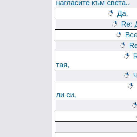
нагласите към света..
Да,
Re: 
Все
Re
R
тая,
Ч
ли си,