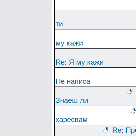
ти
му кажи
Re: Я му кажи
Не написа
Знаеш ли
харесвам
Re: Пр