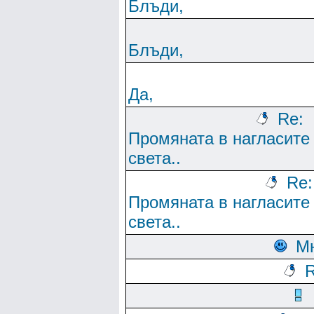
Блъди,
Блъди,
Да,
Re:
Промяната в нагласите
света..
Re:
Промяната в нагласите
света..
М
R