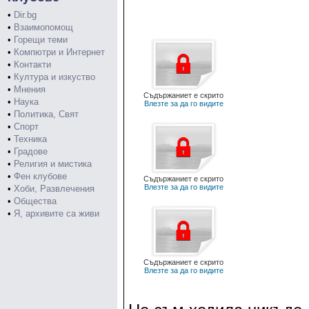
•
Dir.bg
•
Взаимопомощ
•
Горещи теми
•
Компютри и Интернет
•
Контакти
•
Култура и изкуство
•
Мнения
Съдържаниет е скрито
•
Наука
Влезте за да го видите
•
Политика, Свят
•
Спорт
•
Техника
•
Градове
•
Религия и мистика
•
Фен клубове
Съдържаниет е скрито
Влезте за да го видите
•
Хоби, Развлечения
•
Общества
•
Я, архивите са живи
Съдържаниет е скрито
Влезте за да го видите