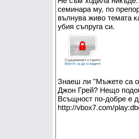
Не съм ходила никъде.
семинара му, по препо
вълнува живо темата ка
убия съпруга си.
Съдържаниет е скрито
Влезте за да го видите
Знаеш ли "Мъжете са от
Джон Грей? Нещо подоб
Всъщност по-добре е д
http://vbox7.com/play:d