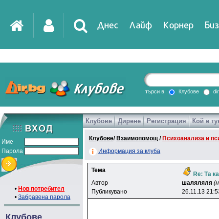
Днес
Лайф
Корнер
Биз
IT
DirTV
Impressio
търси в
Клубове
di
Клубове
Дирене
Регистрация
Кой е ту
Games
Клубове
/
Взаимопомощ
/
Психоанализа и пс
Име
Парола
Информация за клуба
Тема
Re: Та к
Автор
шаляляля
(
•
Нов потребител
Публикувано
26.11.13 21:5
•
Забравена парола
Клубове