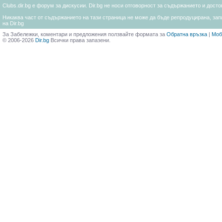
Clubs.dir.bg е форум за дискусии. Dir.bg не носи отговорност за съдържанието и дос
Никаква част от съдържанието на тази страница не може да бъде репродуцирана, запи
на Dir.bg
За Забележки, коментари и предложения ползвайте формата за
Обратна връзка
|
Моб
© 2006-2026
Dir.bg
Всички права запазени.