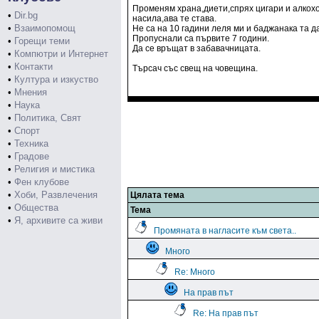
Променям храна,диети,спрях цигари и алкохо
•
Dir.bg
насила,ава те става.
•
Взаимопомощ
Не са на 10 гадини леля ми и баджанака та д
Пропуснали са първите 7 години.
•
Горещи теми
Да се връщат в забавачницата.
•
Компютри и Интернет
•
Контакти
Търсач със свещ на човещина.
•
Култура и изкуство
•
Мнения
•
Наука
•
Политика, Свят
•
Спорт
•
Техника
•
Градове
•
Религия и мистика
•
Фен клубове
•
Хоби, Развлечения
Цялата тема
•
Общества
Тема
•
Я, архивите са живи
Промяната в нагласите към света..
Много
Re: Много
На прав път
Re: На прав път