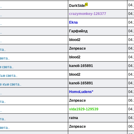
04.
DarkSide
.
crazymonkey-126377
04.
.
Ekna
04.
.
Гарфийлд
04.
.
blood2
04.
.
Zenpeace
04.
та..
blood2
04.
вета..
kanoli-165891
04.
 света..
blood2
04.
ъм света..
kanoli-165891
04.
 към света..
HomoLudens*
04.
.
Zenpeace
06.
та..
vida1929-129539
04.
.
ratna
04.
та..
Zenpeace
06.
вета..