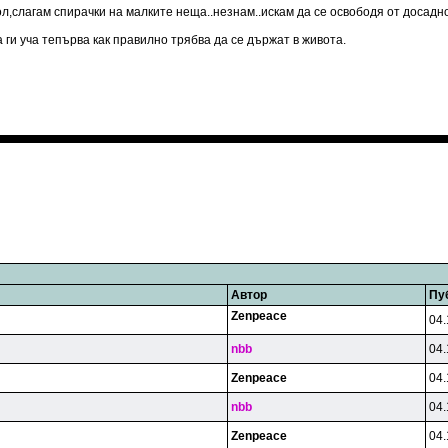
л,слагам спирачки на малките неща..незнам..искам да се освободя от досадно
а ги уча тепърва как правилно трябва да се държат в живота.
Автор
Пу
Zenpeace
04.
nbb
04.
Zenpeace
04.
nbb
04.
Zenpeace
04.