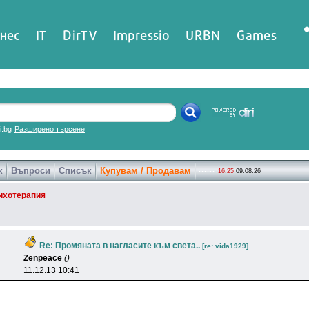
нес
IT
DirTV
Impressio
URBN
Games
ri.bg
Разширено търсене
к
Въпроси
Списък
Купувам / Продавам
16:25
09.08.26
ихотерапия
Re: Промяната в нагласите към света..
[re: vida1929]
Zenpeace
()
11.12.13 10:41