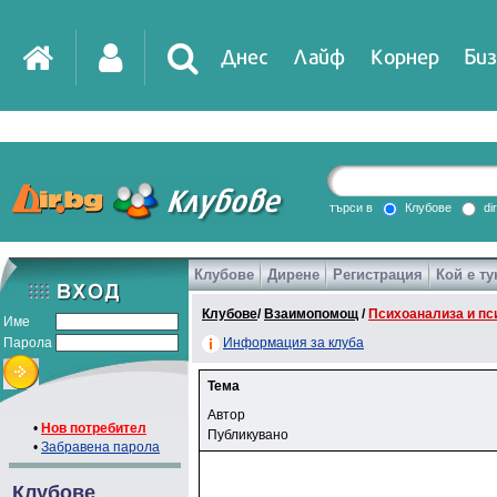
Днес
Лайф
Корнер
Биз
търси в
Клубове
di
Клубове
Дирене
Регистрация
Кой е ту
Клубове
/
Взаимопомощ
/
Психоанализа и пс
Име
Парола
Информация за клуба
Тема
Автор
•
Нов потребител
Публикувано
•
Забравена парола
Клубове