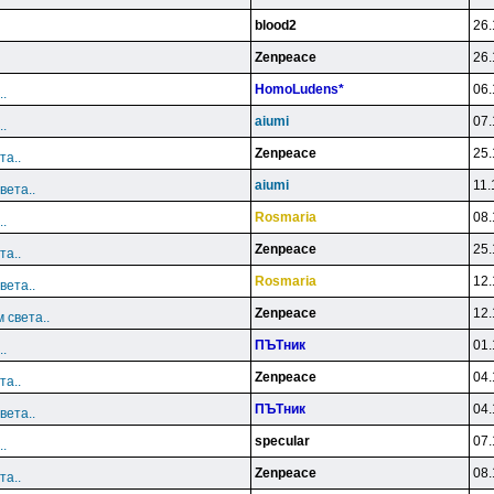
blood2
26.
Zenpeace
26.
HomoLudens*
06.
.
aiumi
07.
.
Zenpeace
25.
та..
aiumi
11.
вета..
Rosmaria
08.
.
Zenpeace
25.
та..
Rosmaria
12.
вета..
Zenpeace
12.
 света..
ПЪТник
01.
.
Zenpeace
04.
та..
ПЪТник
04.
вета..
specular
07.
.
Zenpeace
08.
та..