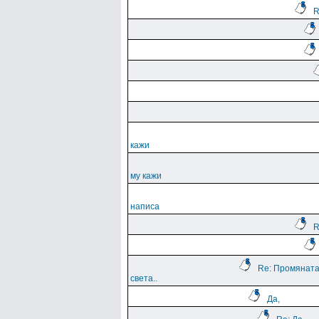
R
кажи
му кажи
написа
R
Re: Промяната
света..
Да,