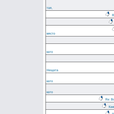
тая,
R
място
като
Нещата
като
като
Re: В
Как