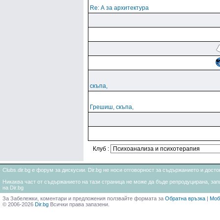
Re: А за архитектура
скъпа,
Грешиш, скъпа,
Клуб :
Clubs.dir.bg е форум за дискусии. Dir.bg не носи отговорност за съдържанието и дос
Никаква част от съдържанието на тази страница не може да бъде репродуцирана, запи
на Dir.bg
За Забележки, коментари и предложения ползвайте формата за
Обратна връзка
|
Моб
© 2006-2026
Dir.bg
Всички права запазени.