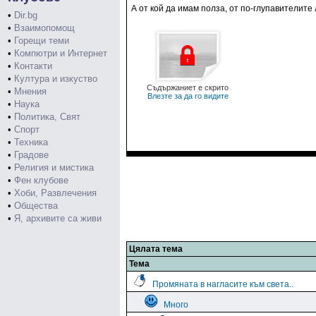
А от кой да имам полза, от по-глупавителите
•
Dir.bg
•
Взаимопомощ
•
Горещи теми
•
Компютри и Интернет
•
Контакти
•
Култура и изкуство
Съдържаниет е скрито
•
Мнения
Влезте за да го видите
•
Наука
•
Политика, Свят
•
Спорт
•
Техника
•
Градове
•
Религия и мистика
•
Фен клубове
•
Хоби, Развлечения
•
Общества
•
Я, архивите са живи
Цялата тема
Тема
Промяната в нагласите към света..
Много