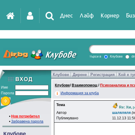
Днес
Лайф
Корнер
Биз
IT
DirTV
Impressio
търси в
Клубове
di
Клубове
Дирене
Регистрация
Кой е ту
Games
Клубове
/
Взаимопомощ
/
Психоанализа и пс
Име
Парола
Информация за клуба
Тема
Re: Хм,
[
Автор
шаляляля
(
•
Нов потребител
Публикувано
11.12.13 11:5
•
Забравена парола
Клубове