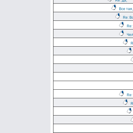
Re: Да,
Все тая,
Re: В
Re:
Чел
R
Re:
R