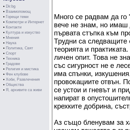
•
Dir.bg
•
Взаимопомощ
Много се радвам да го 
•
Горещи теми
•
Компютри и Интернет
вече не знам, но имаш 
•
Контакти
първата стъпка към пр
•
Култура и изкуство
•
Мнения
Трудни са следващите с
•
Наука
теорията и практиката.
•
Политика, Свят
•
Спорт
личен опит. Това не зн
•
Техника
•
Градове
със сигурност не е лес
•
Религия и мистика
има спънки, изкушения,
•
Фен клубове
•
Хоби, Развлечения
провокациите отвън. По
•
Общества
се устои и гневът и п
•
Я, архивите са живи
напират в опустошител
крехките добрина, със
Аз също бленувам за х