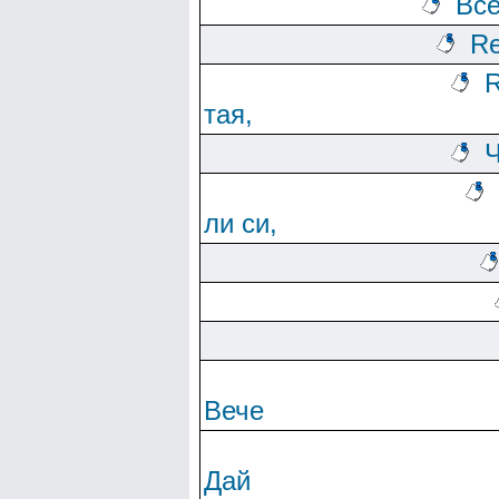
Все
Re
R
тая,
Ч
ли си,
Вече
Дай