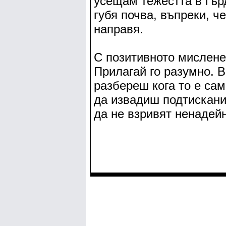
усещам тежестта в гър
губя почва, въпреки, ч
направя.
С позитивното мислене
Прилагай го разумно. В
разбереш кога то е сам
да извадиш подтискани
да не взривят ненадейн