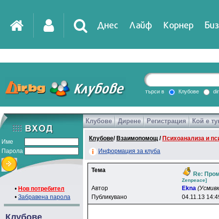
Днес
Лайф
Корнер
Биз
IT
DirTV
Impressio
търси в
Клубове
di
Клубове
Дирене
Регистрация
Кой е ту
Games
Клубове
/
Взаимопомощ
/
Психоанализа и пс
Име
Парола
Информация за клуба
Тема
Re: Пром
Zenpeace]
Автор
Ekna
(Усмивк
•
Нов потребител
•
Забравена парола
Публикувано
04.11.13 14:4
Клубове