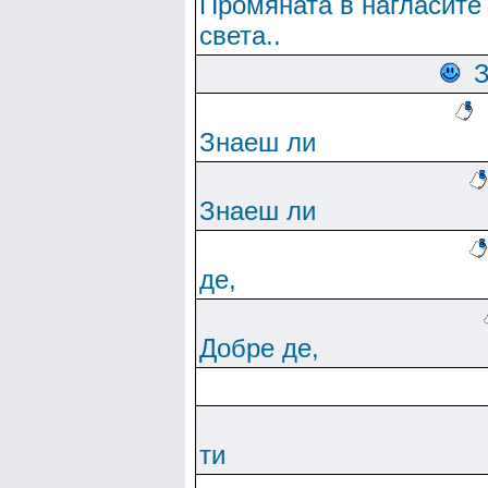
Промяната в нагласите
света..
Знаеш ли
Знаеш ли
де,
Добре де,
ти