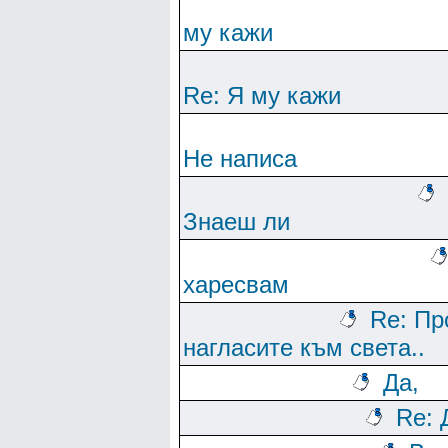
му кажи
Re: Я му кажи
Не написа
Знаеш ли
харесвам
Re: Пр
нагласите към света..
Да,
Re: 