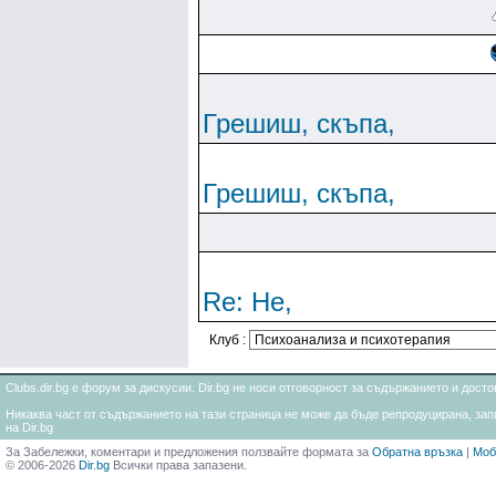
Грешиш, скъпа,
Грешиш, скъпа,
Re: Не,
Клуб :
Clubs.dir.bg е форум за дискусии. Dir.bg не носи отговорност за съдържанието и дос
Никаква част от съдържанието на тази страница не може да бъде репродуцирана, запи
на Dir.bg
За Забележки, коментари и предложения ползвайте формата за
Обратна връзка
|
Моб
© 2006-2026
Dir.bg
Всички права запазени.