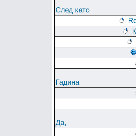
След като
Re
К
Гадина
Да,