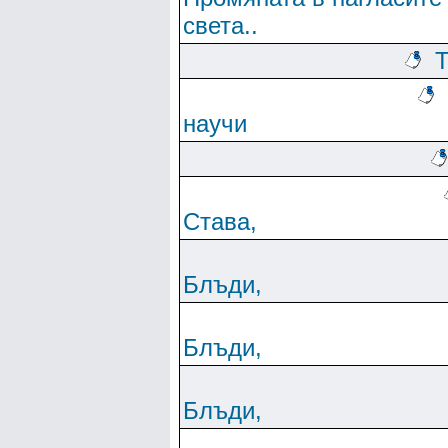
света..
Т
научи
Става,
Блъди,
Блъди,
Блъди,