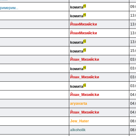
09.
koмитa
примерим...
13.
koмитa
ЙoaнMизийckи
13.
ЙoaнMизийckи
13.
13.
koмитa
15.
koмитa
Йoaн_Mизийckи
03.
03.
koмитa
Йoaн_Mизийckи
03.
03.
koмитa
Йoaн_Mизийckи
04.
aryavarta
04.
Йoaн_Mизийckи
04.
Jew_Hater
08.
alkoholik
08.