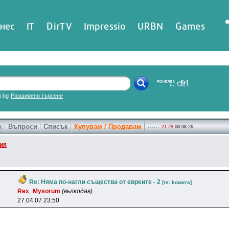
нес
IT
DirTV
Impressio
URBN
Games
ri.bg
Разширено търсене
к
Въпроси
Списък
Купувам / Продавам
21:28
08.08.26
ия
Re: Няма по-нагли същества от евреите - 2
[re: koмитa]
Rex_Mysorum
(вълкодав)
27.04.07 23:50