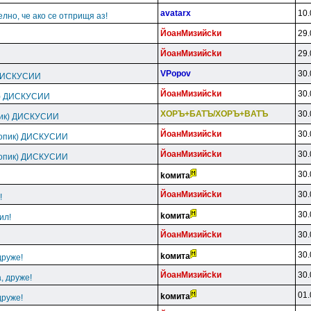
avatarx
10.
елно, че ако се отприщя аз!
ЙoaнMизийckи
29.
ЙoaнMизийckи
29.
VPopov
30.
 ДИСКУСИИ
ЙoaнMизийckи
30.
к) ДИСКУСИИ
XOPЪ+БATЪ/XOPЪ+BATЪ
30.
пик) ДИСКУСИИ
ЙoaнMизийckи
30.
топик) ДИСКУСИИ
ЙoaнMизийckи
30.
топик) ДИСКУСИИ
30.
koмитa
ЙoaнMизийckи
30.
!
30.
koмитa
ил!
ЙoaнMизийckи
30.
30.
koмитa
друже!
ЙoaнMизийckи
30.
, друже!
01.
koмитa
друже!