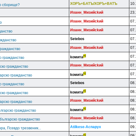
XOPЪ+БATЪ/XOPЪ+BATЪ
10.
ко сборище?
Иoaнн_Mизийckий
23.
Иoaнн_Mизийckий
07.
о
Иoaнн_Mизийckий
07.
данство
Setebos
07.
ажданство
Иoaнн_Mизийckий
07.
гражданство
07.
koмитa
ко гражданство
Иoaнн_Mизийckий
07.
рско гражданство
07.
koмитa
гарско гражданство
Setebos
08.
ко гражданство
08.
koмитa
рско гражданство
Иoaнн_Mизийckий
08.
гарско гражданство
08.
koмитa
ългарско гражданство
Иoaнн_Mизийckий
08.
 българско гражданство
Atilkese-Acпapyx
09.
ра, Псевдо трезвеник...
09.