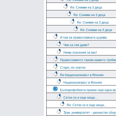
Re: Снимки на 3 деца
Re: Снимки на 3 деца
Re: Снимки на 3 деца
Re: Снимки на 3 деца
Re: Снимки на 3 деца
И пак за православната църква
Чии са тия думи?
Нема спасение за вас!
Православието такова каквото трябва
Старо, но златно
Re:Национализмът в Япония
Национализмът в Япония
Българофобията превзе още една кр
Сетих се и още нещо...
Re: Сетих се и още нещо...
Трак. университет - ционистко сбо