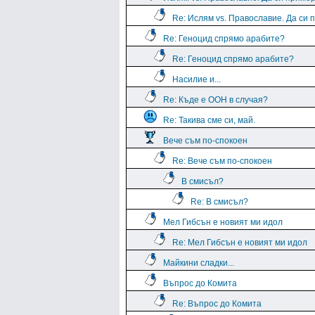
Re: Ислям vs. Православие. Да си 
Re: Геноцид спрямо арабите?
Re: Геноцид спрямо арабите?
Насилие и...
Re: Къде е ООН в случая?
Re: Такива сме си, май.
Вече съм по-спокоен
Re: Вече съм по-спокоен
В смисъл?
Re: В смисъл?
Мел Гибсън е новият ми идол
Re: Мел Гибсън е новият ми идол
Майкини сладки...
Въпрос до Комита
Re: Въпрос до Комита