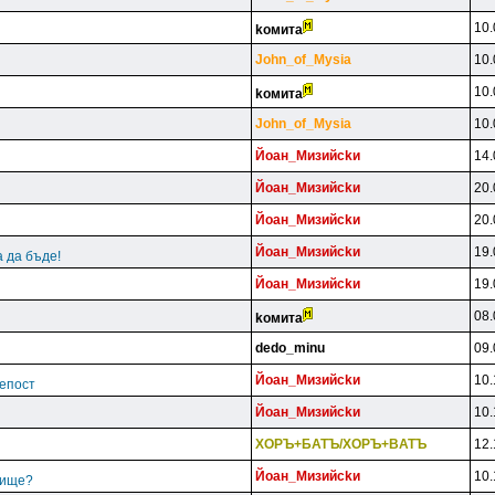
10.
koмитa
John_of_Mysia
10.
10.
koмитa
John_of_Mysia
10.
Йoaн_Mизийckи
14.
Йoaн_Mизийckи
20.
Йoaн_Mизийckи
20.
Йoaн_Mизийckи
19.
 да бъде!
Йoaн_Mизийckи
19.
08.
koмитa
dedo_minu
09.
Йoaн_Mизийckи
10.
епост
Йoaн_Mизийckи
10.
XOPЪ+БATЪ/XOPЪ+BATЪ
12.
Йoaн_Mизийckи
10.
рище?