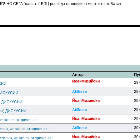
е ТОЧНО СЕГА "нашата" БПЦ реши да канонизира жертвите от Батак.
Автор
Пу
ЙoaнMизийckи
29.
СИИ
Atilkese
29.
 ДИСКУСИИ
ЙoaнMизийckи
29.
к) ДИСКУСИИ
Atilkese
29.
пик) ДИСКУСИИ
ЙoaнMизийckи
29.
че ако се отприщя аз!
Atilkese
30.
елно, че ако се отприщя аз!
ЙoaнMизийckи
30.
ително, че ако се отприщя аз!