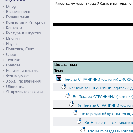
Какво да му коментираш? Както и на това, ч
•
Dir.bg
•
Взаимопомощ
•
Горещи теми
•
Компютри и Интернет
•
Контакти
•
Култура и изкуство
•
Мнения
•
Наука
•
Политика, Свят
•
Спорт
•
Техника
Цялата тема
•
Градове
•
Религия и мистика
Тема
•
Фен клубове
Тема за СТРАНИЧНИ (офтопик) ДИСКУ
•
Хоби, Развлечения
•
Общества
Re: Тема за СТРАНИЧНИ (офтопик)
•
Я, архивите са живи
Re: Тема за СТРАНИЧНИ (офтопи
Re: Тема за СТРАНИЧНИ (офто
Не го раздавай чувствително, 
Re: Не го раздавай чувствит
Re: Не го раздавай чувств