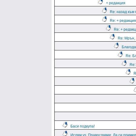
+ редакция
Re: назад към
Re: + редакция
Re: + редак
Re: Мрън, 
Благода
Re: Б
Re:
R
Баси подкупа!
Ислям vs. Православие. Да си пример