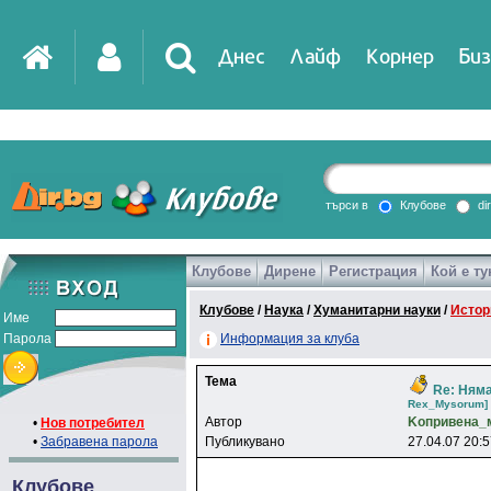
Днес
Лайф
Корнер
Биз
IT
DirTV
Impressio
търси в
Клубове
di
Клубове
Дирене
Регистрация
Кой е ту
Games
Клубове
/
Наука
/
Хуманитарни науки
/
Истор
Име
Парола
Информация за клуба
Тема
Re: Няма
Rex_Mysorum]
Автор
Koпpивeнa_
•
Нов потребител
•
Забравена парола
Публикувано
27.04.07 20:
Клубове