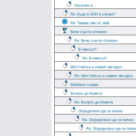
Насилие и...
Re: Къде е ООН в случая?
Re: Такива сме си, май.
Вече съм по-спокоен
Re: Вече съм по-спокоен
В смисъл?
Re: В смисъл?
Мел Гибсън е новият ми идол
Re: Мел Гибсън е новият ми идол
Майкини сладки...
Въпрос до Комита
Re: Въпрос до Комита
Определено ще се пипне
Re: Определено ще се пипне
Re: Определено ще се пипн