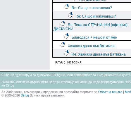
Re: Ся що изопачаваш?
Re: Ся що изопачаваш?
Re: Тема за СТРАНИЧНИ (офтопик)
ДИСКУСИИ
Благодаря + нещо и от мен
Хванаха дрога във Ватикана
Re: Хванаха дрога във Ватикана
Клуб :
Clubs.dir.bg е форум за дискусии. Dir.bg не носи отговорност за съдържанието и дос
Никаква част от съдържанието на тази страница не може да бъде репродуцирана, запи
на Dir.bg
За Забележки, коментари и предложения ползвайте формата за
Обратна връзка
|
Моб
© 2006-2026
Dir.bg
Всички права запазени.