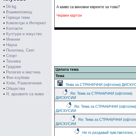
•
Dir.bg
А какво са виновни евреите за това?
•
Взаимопомощ
Червен картон
•
Горещи теми
•
Компютри и Интернет
•
Контакти
•
Култура и изкуство
•
Мнения
•
Наука
•
Политика, Свят
•
Спорт
•
Техника
•
Градове
Цялата тема
•
Религия и мистика
Тема
•
Фен клубове
•
Хоби, Развлечения
Тема за СТРАНИЧНИ (офтопик) ДИСКУ
•
Общества
Re: Тема за СТРАНИЧНИ (офтопик)
•
Я, архивите са живи
ДИСКУСИИ
Re: Тема за СТРАНИЧНИ (офтопик
ДИСКУСИИ
Re: Тема за СТРАНИЧНИ (офтоп
ДИСКУСИИ
Не го раздавай чувствително, 