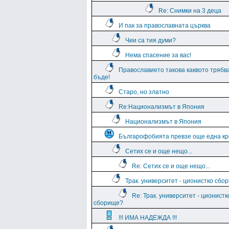
Re: Снимки на 3 деца
И пак за православната църква
Чии са тия думи?
Нема спасение за вас!
Православието такова каквото трябв
бъде!
Старо, но златно
Re:Национализмът в Япония
Национализмът в Япония
Българофобията превзе още една кр
Сетих се и още нещо...
Re: Сетих се и още нещо...
Трак. университет - ционистко сбо
Re: Трак. университет - ционистк
сборище?
!!! ИМА НАДЕЖДА !!!