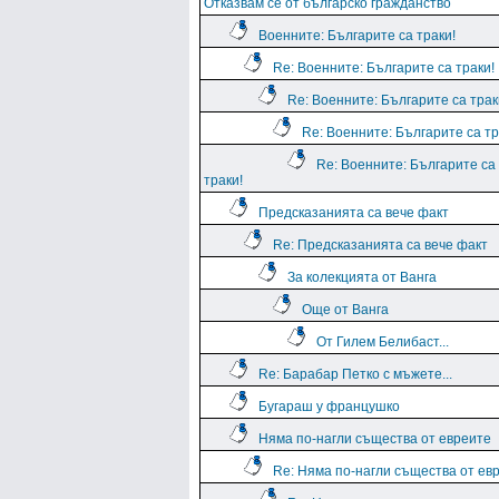
Отказвам се от българско гражданство
Военните: Българите са траки!
Re: Военните: Българите са траки!
Re: Военните: Българите са трак
Re: Военните: Българите са тр
Re: Военните: Българите са
траки!
Предсказанията са вече факт
Re: Предсказанията са вече факт
За колекцията от Ванга
Още от Ванга
От Гилем Белибаст...
Re: Барабар Петко с мъжете...
Бугараш у францушко
Няма по-нагли същества от евреите
Re: Няма по-нагли същества от ев