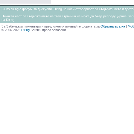
Clubs.dir.bg е форум за дискусии. Dir.bg не носи отговорност за съдържанието и дос
Никаква част от съдържанието на тази страница не може да бъде репродуцирана, запи
на Dir.bg
За Забележки, коментари и предложения ползвайте формата за
Обратна връзка
|
Моб
© 2006-2026
Dir.bg
Всички права запазени.