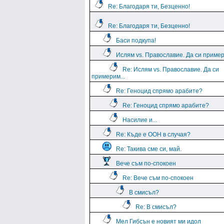
Re: Благодаря ти, Безценно!
Re: Благодаря ти, Безценно!
Баси подкупа!
Ислям vs. Православие. Да си пример
Re: Ислям vs. Православие. Да си
примерим...
Re: Геноцид спрямо арабите?
Re: Геноцид спрямо арабите?
Насилие и...
Re: Къде е ООН в случая?
Re: Такива сме си, май.
Вече съм по-спокоен
Re: Вече съм по-спокоен
В смисъл?
Re: В смисъл?
Мел Гибсън е новият ми идол