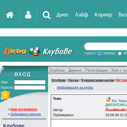
Днес
Лайф
Корнер
Биз
IT
DirTV
Impressio
търси в
Клубове
di
Клубове
Дирене
Регистрация
Кой е ту
Games
Клубове
/
Наука
/
Хуманитарни науки
/
Истор
Име
Парола
Информация за клуба
Тема
Re: Тем
ДИСКУСИИ
[
•
Нов потребител
Автор
ЙoaнMизийc
•
Забравена парола
Публикувано
29.06.06 22:
Клубове