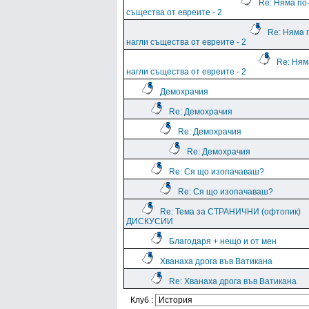
Re: Няма по
същества от евреите - 2
Re: Няма 
нагли същества от евреите - 2
Re: Ням
нагли същества от евреите - 2
Демохрачия
Re: Демохрачия
Re: Демохрачия
Re: Демохрачия
Re: Ся що изопачаваш?
Re: Ся що изопачаваш?
Re: Тема за СТРАНИЧНИ (офтопик)
ДИСКУСИИ
Благодаря + нещо и от мен
Хванаха дрога във Ватикана
Re: Хванаха дрога във Ватикана
Клуб :