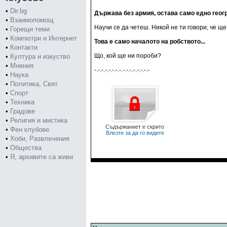
•
Dir.bg
Държава без армия, остава само едно геог
•
Взаимопомощ
Научи се да четеш. Никой не ти говори, че щ
•
Горещи теми
•
Компютри и Интернет
Това е само началото на робството...
•
Контакти
Що, кой ще ни пороби?
•
Култура и изкуство
•
Мнения
-.-.-.-.-.-.-.-.-.-.-.-.-.-.-.-
•
Наука
•
Политика, Свят
•
Спорт
•
Техника
•
Градове
•
Религия и мистика
Съдържаниет е скрито
•
Фен клубове
Влезте за да го видите
•
Хоби, Развлечения
•
Общества
•
Я, архивите са живи