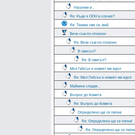
Насилие и...
Re: Къде е ООН в случая?
Re: Такива сме си, май.
Вече съм по-спокоен
Re: Вече съм по-спокоен
В смисъл?
Re: В смисъл?
Мел Гибсън е новият ми идол
Re: Мел Гибсън е новият ми идол
Майкини сладки...
Въпрос до Комита
Re: Въпрос до Комита
Определено ще се пипне
Re: Определено ще се пипне
Re: Определено ще се пипн