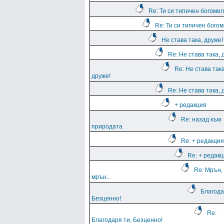
Re: Ти си типичен богомил
Re: Ти си типичен богом
Не става така, друже!
Re: Не става така, 
Re: Не става така
друже!
Re: Не става така, 
+ редакция
Re: назад към
природата
Re: + редакция
Re: + редак
Re: Мрън,
мрън...
Благода
Безценно!
Re:
Благодаря ти, Безценно!