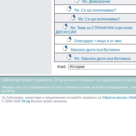
Re: Демохрачия
Re: Ся що изопачаваш?
Re: Ся що изопачаваш?
Re: Тема за СТРАНИЧНИ (офтопик)
ДИСКУСИИ
Благодаря + нещо и от мен
Хванаха дрога във Ватикана
Re: Хванаха дрога във Ватикана
Клуб :
Clubs.dir.bg е форум за дискусии. Dir.bg не носи отговорност за съдържанието и дос
Никаква част от съдържанието на тази страница не може да бъде репродуцирана, запи
на Dir.bg
За Забележки, коментари и предложения ползвайте формата за
Обратна връзка
|
Моб
© 2006-2026
Dir.bg
Всички права запазени.