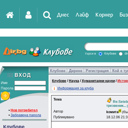
Днес
Лайф
Корнер
Биз
IT
DirTV
Impressio
търси в
Клубове
di
Клубове
Дирене
Регистрация
Кой е ту
Games
Клубове
/
Наука
/
Хуманитарни науки
/
Истор
Име
Парола
Информация за клуба
Тема
Re:Seteb
трезвеник...
•
Нов потребител
Автор
koмитa
(бъ
•
Забравена парола
Публикувано
18.12.06 21:
Клубове