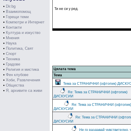
•
Dir.bg
Ти не си у ред.
•
Взаимопомощ
•
Горещи теми
•
Компютри и Интернет
•
Контакти
•
Култура и изкуство
•
Мнения
•
Наука
•
Политика, Свят
•
Спорт
•
Техника
•
Градове
Цялата тема
•
Религия и мистика
•
Фен клубове
Тема
•
Хоби, Развлечения
Тема за СТРАНИЧНИ (офтопик) ДИСКУ
•
Общества
•
Я, архивите са живи
Re: Тема за СТРАНИЧНИ (офтопик)
ДИСКУСИИ
Re: Тема за СТРАНИЧНИ (офтопик
ДИСКУСИИ
Re: Тема за СТРАНИЧНИ (офтоп
ДИСКУСИИ
Не го раздавай чувствително, 