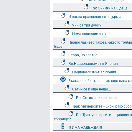
Re: Снимки на 3 деца
И пак за православната църква
Чии са тия думи?
Нема спасение за вас!
Православието такова каквото трябв
бъде!
Старо, но златно
Re:Национализмът в Япония
Национализмът в Япония
Българофобията превзе още една кр
Сетих се и още нещо...
Re: Сетих се и още нещо...
Трак. университет - ционистко сбо
Re: Трак. университет - ционистк
сборище?
!!! ИМА НАДЕЖДА !!!