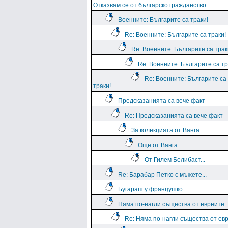
Отказвам се от българско гражданство
Военните: Българите са траки!
Re: Военните: Българите са траки!
Re: Военните: Българите са трак
Re: Военните: Българите са тр
Re: Военните: Българите са
траки!
Предсказанията са вече факт
Re: Предсказанията са вече факт
За колекцията от Ванга
Още от Ванга
От Гилем Белибаст...
Re: Барабар Петко с мъжете...
Бугараш у францушко
Няма по-нагли същества от евреите
Re: Няма по-нагли същества от ев