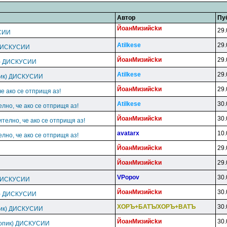
Автор
Пу
ЙoaнMизийckи
29.
СИИ
Atilkese
29.
 ДИСКУСИИ
ЙoaнMизийckи
29.
к) ДИСКУСИИ
Atilkese
29.
пик) ДИСКУСИИ
ЙoaнMизийckи
29.
че ако се отприщя аз!
Atilkese
30.
елно, че ако се отприщя аз!
ЙoaнMизийckи
30.
ително, че ако се отприщя аз!
avatarx
10.
елно, че ако се отприщя аз!
ЙoaнMизийckи
29.
ЙoaнMизийckи
29.
VPopov
30.
 ДИСКУСИИ
ЙoaнMизийckи
30.
к) ДИСКУСИИ
XOPЪ+БATЪ/XOPЪ+BATЪ
30.
пик) ДИСКУСИИ
ЙoaнMизийckи
30.
топик) ДИСКУСИИ