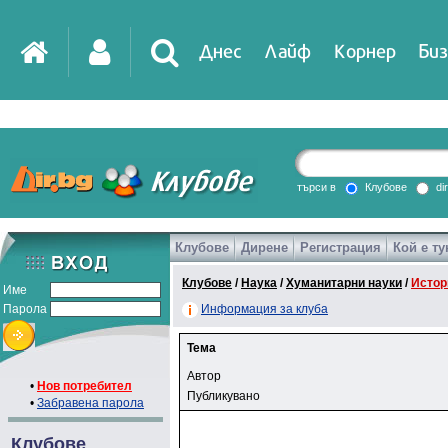
Днес
Лайф
Корнер
Биз
търси в
Клубове
di
Клубове
Дирене
Регистрация
Кой е ту
Клубове
/
Наука
/
Хуманитарни науки
/
Истор
Име
Парола
Информация за клуба
Тема
Автор
•
Нов потребител
Публикувано
•
Забравена парола
Клубове