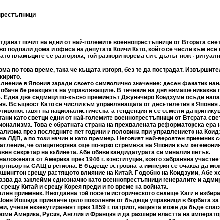
престъпници
тдават почит на едни от най-големите военнопрестъпници от Втората свет
во подпали дома и офиса на депутата Коичи Като, който се числи към все
гато пламъците се разгоряха, той разпори корема си с дълъг нож - ритуа
ома по това време, така че къщата изгоря, без те да пострадат. Извършите
кирито.
ълнение в Япония заради своето символично значение: десен фанатик на
обаче бе реакцията на управляващите. В течение на дни нямаше никаква 
 Едва две седмици по-късно премиерът Джуничиро Коидзуми осъди нападе
тия. Всъщност Като се числи към управляващата от десетилетия в Япония
противопоставят на националистическата тенденция и се осмели да критик
тани като светци едни от най-големите военнопрестъпници от Втората све
онализма. Това е обратната страна на прехвалената реформаторска ера 
ализма през последните пет години и половина при управлението на Коидз
 ЛДП, а по този начин и като премиер. Неговият най-вероятен приемник с
атление, че олицетворява още по-ярко стремежа на Япония към хегемония,
лавен секретар на кабинета. Абе обяви кандидатурата си миналия петък.
аложената от Америка през 1946 г. конституция, която забранява участие
партньор на САЩ в региона. В бъдеще островната империя се очаква да мо
 Вашингтон срещу растящото влияние на Китай. Подобно на Коидзуми, Абе х
казва да заклейми еднозначно като военнопрестъпници генералите и адми
 срещу Китай и срещу Корея преди и по време на войната.
лен приемник. Неотдавна той посети историческото селище Хаги в избира
 Шоин Йошида привлече цяло поколение от бъдещи управници в борбата за
, учеше екзекутираният през 1859 г. патриот, нацията може да бъде спас
роми Америка, Русия, Англия и Франция и да разшири властта на императ