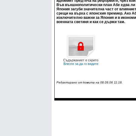
идейният предтеча на реформите, чрез коит
Във външнополитически план Абе едва ли щ
Япония загуби значителна част от влияниет
срещи на върха с японския премиер. Ако Аб
изключително важни за Япония и в икономи
военната светиня и как се държи там.
Съдържаниет е скрито
Влезте за да го видите
Редактирано от koмитa на 08.09.06 11:18.