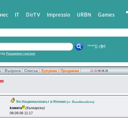
нес
IT
DirTV
Impressio
URBN
Games
ri.bg
Разширено търсене
к
Въпроси
Списък
Купувам / Продавам
22:29
08.08.26
ия
Re:Национализмът в Япония
[re: ЙoaнMизийckи]
koмитa
(български)
08.09.06 11:17