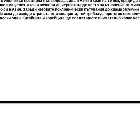
о Япония се превърна във водеща сила в Азия в края на 19 век, преди да с
е има успех, ако си позволи да черпи твърде често вдъхновение от мин
о си в Азия. Заради неговите поклоннически пътувания до храма Ясукуни 
е иска да изведе страната от изолацията, той трябва да протегне символи
чески план. Китайците и корейците ще следят много внимателно колко чес