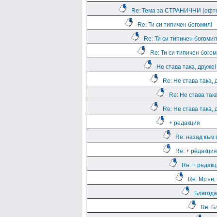
Re: Тема за СТРАНИЧНИ (оф
Re: Ти си типичен богомил!
Re: Ти си типичен богомил
Re: Ти си типичен богом
Не става така, друже!
Re: Не става така, 
Re: Не става така
Re: Не става така, 
+ редакция
Re: назад към
Re: + редакция
Re: + редак
Re: Мрън, 
Благода
Re: Б