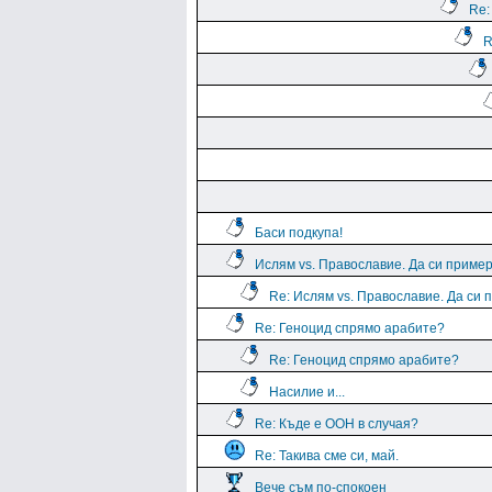
Re:
R
Баси подкупа!
Ислям vs. Православие. Да си пример
Re: Ислям vs. Православие. Да си 
Re: Геноцид спрямо арабите?
Re: Геноцид спрямо арабите?
Насилие и...
Re: Къде е ООН в случая?
Re: Такива сме си, май.
Вече съм по-спокоен