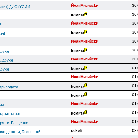
ЙoaнMизийckи
30.
топик) ДИСКУСИИ
30.
koмитa
ЙoaнMизийckи
30.
!
30.
koмитa
ил!
ЙoaнMизийckи
30.
30.
koмитa
друже!
ЙoaнMизийckи
30.
, друже!
01.
koмитa
друже!
ЙoaнMизийckи
01.
01.
koмитa
 природата
01.
koмитa
ЙoaнMизийckи
01.
ция
01.
koмитa
мрън, мрън...
ЙoaнMизийckи
01.
ря ти, Безценно!
sokoli
03.
лагодаря ти, Безценно!