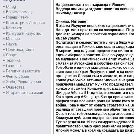
Национализмът се възражда в Япония
•
Dir.bg
Водещи политици отдават почит на военно
•
Взаимопомощ
Вийланд Вагнер
•
Горещи теми
Снимка: Интернет
•
Компютри и Интернет
В храма Ясукуни японските националисти о
•
Контакти
Нападателят пристигна на зазоряване. Пър
•
Култура и изкуство
долната камара на японския парламент. Ко
на самураите.
•
Мнения
Политикът и семейството му не си бяха у д
•
Наука
организация в Токио, също оцеля след хара
•
Политика, Свят
Въпреки това случаят предизвика силно в
•
Спорт
един либерален политик. Още по-учудваща 
възмущение. Политическият елит мълчеше.
•
Техника
смятан за аутсайдер в собствената си пар
•
Градове
Той обаче е един от малцината, които се 
•
Религия и мистика
шинтоисткия храм Ясукуни, в който са почи
връщане на Япония към миналото, към наци
•
Фен клубове
Колко дълбоко е затънала Япония в национ
•
Хоби, Развлечения
приключва мандатът му като председател на
•
Общества
колкото и самият Коидзуми, и създава впеч
•
Я, архивите са живи
Шиндзо Абе, на 51 години, и в момента е г
Като премиер Абе ще трябва да пренапише н
преразгледа военната роля на Токио като 
война. Това е част от новата стратегия на
разлика от сегашния премиер обаче той от
Освен това той отказва да осъди агресията
Коидзуми публично подкрепи своя потенциа
Тук в средата на 19 век самураят-идеолог
правителство. Само чрез радикални реформи
Япония можела в края на краищата да разг