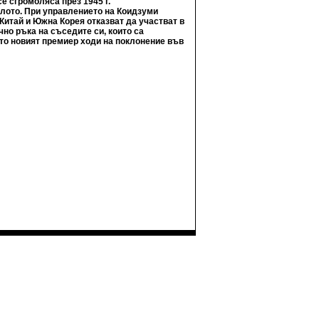
е сгромоляса през 1945 г.
алото. При управлението на Коидзуми
Китай и Южна Корея отказват да участват в
чно ръка на съседите си, които са
то новият премиер ходи на поклонение във