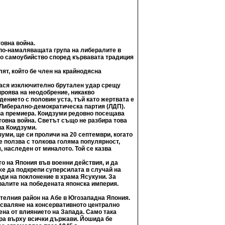
овна война.
 по-намаляващата група на либералите в
лно самоубийство според кървавата традиция
лят, който бе член на крайнодясна
нася изключително брутален удар срещу
проява на неодобрение, никакво
нието с половин уста, тъй като жертвата е
 Либерално-демократическа партия (ЛДП).
ува премиера. Коидзуми редовно посещава
товна война. Светът също не разбира това
на Коидзуми.
уми, ще си проличи на 20 септември, когато
е ползва с толкова голяма популярност,
 наследен от миналото. Той се казва
то на Япония във военни действия, и да
же да подкрепи суперсилата в случай на
оди на поклонение в храма Ясукуни. За
ралите на победената японска империя.
телния район на Абе в Югозападна Япония.
 сваляне на консервативното централно
ена от влиянието на Запада. Само така
ора върху всички държави. Йошида бе