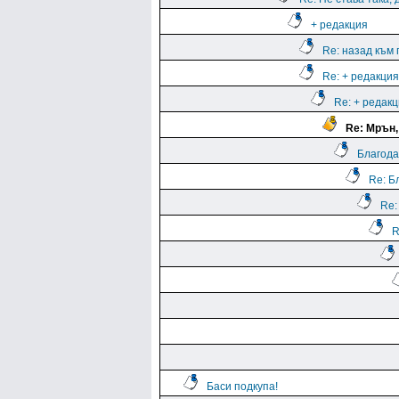
+ редакция
Re: назад към
Re: + редакция
Re: + редак
Re: Мрън,
Благода
Re: Б
Re:
R
Баси подкупа!