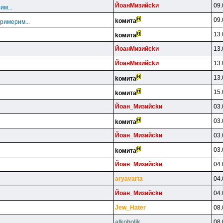
ЙoaнMизийckи
09.
им...
09.
koмитa
примерим...
13.
koмитa
ЙoaнMизийckи
13.
ЙoaнMизийckи
13.
13.
koмитa
15.
koмитa
Йoaн_Mизийckи
03.
03.
koмитa
Йoaн_Mизийckи
03.
03.
koмитa
Йoaн_Mизийckи
04.
aryavarta
04.
Йoaн_Mизийckи
04.
Jew_Hater
08.
alkoholik
08.