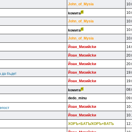
John_of_Mysia
10.
10.
koмитa
John_of_Mysia
10.
10.
koмитa
John_of_Mysia
10.
Йoaн_Mизийckи
14.
Йoaн_Mизийckи
20.
Йoaн_Mизийckи
20.
Йoaн_Mизийckи
19.
 да бъде!
Йoaн_Mизийckи
19.
08.
koмитa
dedo_minu
09.
Йoaн_Mизийckи
10.
епост
Йoaн_Mизийckи
10.
XOPЪ+БATЪ/XOPЪ+BATЪ
12.