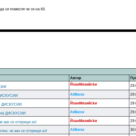
да си помисля че си на 60.
Автор
Пу
ЙoaнMизийckи
29.
СИИ
Atilkese
29.
 ДИСКУСИИ
ЙoaнMизийckи
29.
к) ДИСКУСИИ
Atilkese
29.
пик) ДИСКУСИИ
ЙoaнMизийckи
29.
че ако се отприщя аз!
Atilkese
30.
елно, че ако се отприщя аз!