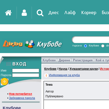
Днес
Лайф
Корнер
Биз
търси в
Клубове
di
Клубове
Дирене
Регистрация
Кой е ту
Клубове
/
Наука
/
Хуманитарни науки
/
Истор
Име
Парола
Информация за клуба
Тема
Автор
•
Нов потребител
Публикувано
•
Забравена парола
Клубове