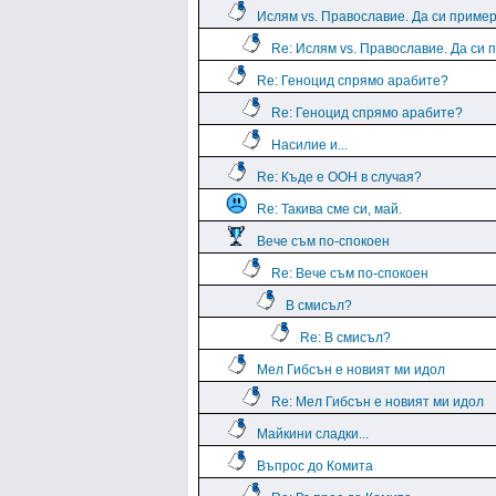
Ислям vs. Православие. Да си пример
Re: Ислям vs. Православие. Да си 
Re: Геноцид спрямо арабите?
Re: Геноцид спрямо арабите?
Насилие и...
Re: Къде е ООН в случая?
Re: Такива сме си, май.
Вече съм по-спокоен
Re: Вече съм по-спокоен
В смисъл?
Re: В смисъл?
Мел Гибсън е новият ми идол
Re: Мел Гибсън е новият ми идол
Майкини сладки...
Въпрос до Комита