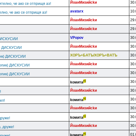
ЙoaнMизийckи
30.
ително, че ако се отприщя аз!
avatarx
10.
елно, че ако се отприщя аз!
ЙoaнMизийckи
29.
ЙoaнMизийckи
29.
VPopov
30.
 ДИСКУСИИ
ЙoaнMизийckи
30.
к) ДИСКУСИИ
XOPЪ+БATЪ/XOPЪ+BATЪ
30.
пик) ДИСКУСИИ
ЙoaнMизийckи
30.
топик) ДИСКУСИИ
ЙoaнMизийckи
30.
топик) ДИСКУСИИ
30.
koмитa
ЙoaнMизийckи
30.
!
30.
koмитa
ил!
ЙoaнMизийckи
30.
30.
koмитa
друже!
ЙoaнMизийckи
30.
, друже!
01.
koмитa
друже!