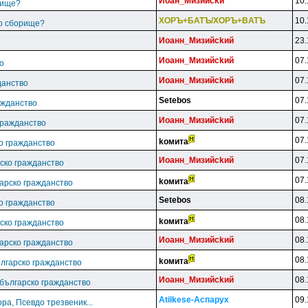
Йoaн_Mизийckи
10.
рище?
XOPЪ+БATЪ/XOPЪ+BATЪ
10.
ко сборище?
Иoaнн_Mизийckий
23.
Иoaнн_Mизийckий
07.
о
Иoaнн_Mизийckий
07.
данство
Setebos
07.
ажданство
Иoaнн_Mизийckий
07.
гражданство
07.
koмитa
ко гражданство
Иoaнн_Mизийckий
07.
рско гражданство
07.
koмитa
гарско гражданство
Setebos
08.
ко гражданство
08.
koмитa
рско гражданство
Иoaнн_Mизийckий
08.
гарско гражданство
08.
koмитa
ългарско гражданство
Иoaнн_Mизийckий
08.
 българско гражданство
Atilkese-Acпapyx
09.
ра, Псевдо трезвеник...