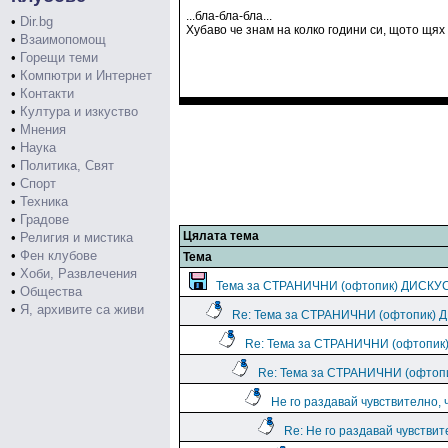
...бла-бла-бла...
•
Dir.bg
Хубаво че знам на колко години си, щото щях 
•
Взаимопомощ
•
Горещи теми
•
Компютри и Интернет
•
Контакти
•
Култура и изкуство
•
Мнения
•
Наука
•
Политика, Свят
•
Спорт
•
Техника
•
Градове
Цялата тема
•
Религия и мистика
•
Фен клубове
Тема
•
Хоби, Развлечения
Тема за СТРАНИЧНИ (офтопик) ДИСКУ
•
Общества
•
Я, архивите са живи
Re: Тема за СТРАНИЧНИ (офтопик)
Re: Тема за СТРАНИЧНИ (офтопи
Re: Тема за СТРАНИЧНИ (офто
Не го раздавай чувствително, 
Re: Не го раздавай чувствит