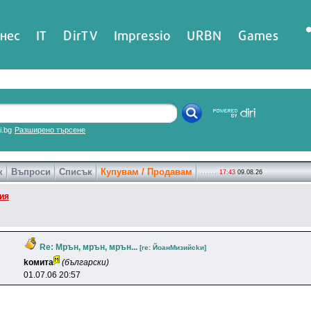
нес
IT
DirTV
Impressio
URBN
Games
ri.bg
Разширено търсене
к
Въпроси
Списък
Купувам / Продавам
17:43
09.08.26
ия
Re: Мрън, мрън, мрън...
[re: ЙoaнMизийckи]
koмитa
(български)
01.07.06 20:57