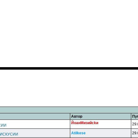
Автор
Пу
ЙoaнMизийckи
29.
СИИ
Atilkese
29.
 ДИСКУСИИ