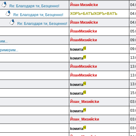
Йoaн Mизийckи
04.
Re: Благодаря ти, Безценно!
XOPЪ+БATЪ/XOPЪ+BATЪ
04.
Re: Благодаря ти, Безценно!
Йoaн Mизийckи
04.
Re: Благодаря ти, Безценно!
ЙoaнMизийckи
05.
ЙoaнMизийckи
09.
им...
09.
koмитa
примерим...
13.
koмитa
ЙoaнMизийckи
13.
ЙoaнMизийckи
13.
13.
koмитa
15.
koмитa
Йoaн_Mизийckи
03.
03.
koмитa
Йoaн_Mизийckи
03.
03.
koмитa