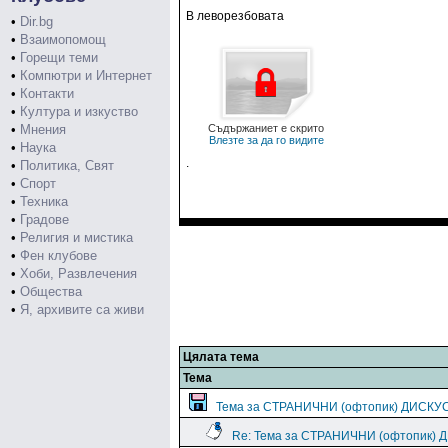
В леворезбовата
•
Dir.bg
•
Взаимопомощ
•
Горещи теми
•
Компютри и Интернет
•
Контакти
•
Култура и изкуство
•
Мнения
Съдържаниет е скрито
Влезте за да го видите
•
Наука
.
•
Политика, Свят
•
Спорт
•
Техника
•
Градове
•
Религия и мистика
•
Фен клубове
•
Хоби, Развлечения
•
Общества
•
Я, архивите са живи
Цялата тема
Тема
Тема за СТРАНИЧНИ (офтопик) ДИСКУ
Re: Тема за СТРАНИЧНИ (офтопик)