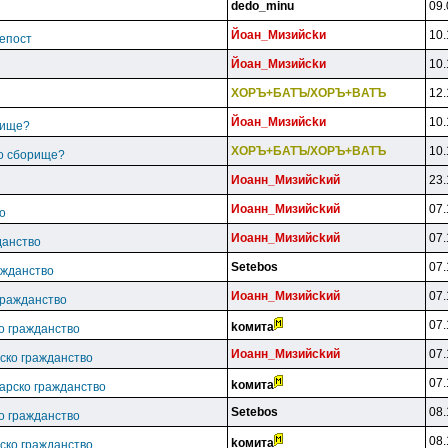
dedo_minu
09.
Йoaн_Mизийckи
10.
епост
Йoaн_Mизийckи
10.
XOPЪ+БATЪ/XOPЪ+BATЪ
12.
Йoaн_Mизийckи
10.
рище?
XOPЪ+БATЪ/XOPЪ+BATЪ
10.
ко сборище?
Иoaнн_Mизийckий
23.
Иoaнн_Mизийckий
07.
о
Иoaнн_Mизийckий
07.
данство
Setebos
07.
ажданство
Иoaнн_Mизийckий
07.
гражданство
07.
koмитa
ко гражданство
Иoaнн_Mизийckий
07.
рско гражданство
07.
koмитa
гарско гражданство
Setebos
08.
ко гражданство
08.
koмитa
рско гражданство