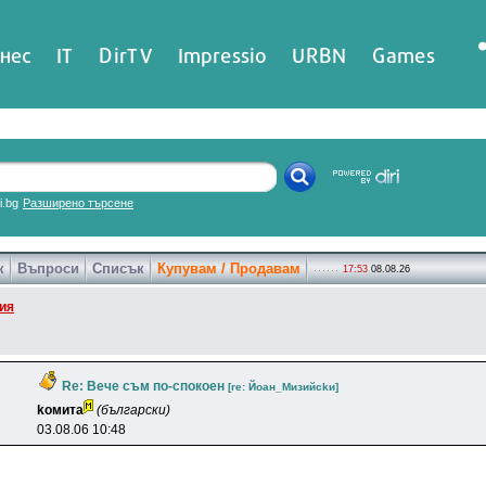
нес
IT
DirTV
Impressio
URBN
Games
ri.bg
Разширено търсене
к
Въпроси
Списък
Купувам / Продавам
17:53
08.08.26
ия
Re: Вече съм по-спокоен
[re: Йoaн_Mизийckи]
koмитa
(български)
03.08.06 10:48