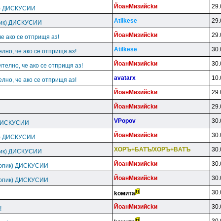
ЙoaнMизийckи
29.
к) ДИСКУСИИ
Atilkese
29.
пик) ДИСКУСИИ
ЙoaнMизийckи
29.
че ако се отприщя аз!
Atilkese
30.
елно, че ако се отприщя аз!
ЙoaнMизийckи
30.
ително, че ако се отприщя аз!
avatarx
10.
елно, че ако се отприщя аз!
ЙoaнMизийckи
29.
ЙoaнMизийckи
29.
VPopov
30.
 ДИСКУСИИ
ЙoaнMизийckи
30.
к) ДИСКУСИИ
XOPЪ+БATЪ/XOPЪ+BATЪ
30.
пик) ДИСКУСИИ
ЙoaнMизийckи
30.
топик) ДИСКУСИИ
ЙoaнMизийckи
30.
топик) ДИСКУСИИ
30.
koмитa
ЙoaнMизийckи
30.
!