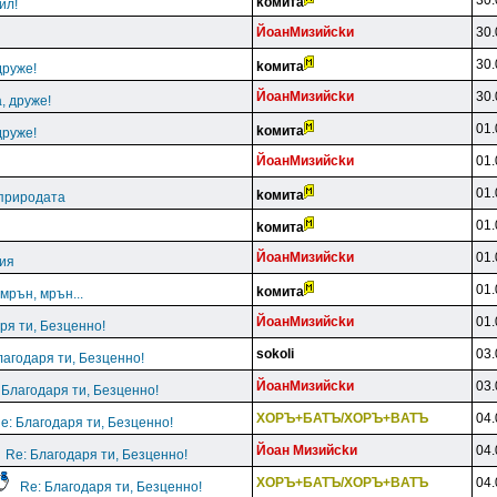
30.
koмитa
ил!
ЙoaнMизийckи
30.
30.
koмитa
друже!
ЙoaнMизийckи
30.
, друже!
01.
koмитa
друже!
ЙoaнMизийckи
01.
01.
koмитa
 природата
01.
koмитa
ЙoaнMизийckи
01.
ция
01.
koмитa
мрън, мрън...
ЙoaнMизийckи
01.
ря ти, Безценно!
sokoli
03.
лагодаря ти, Безценно!
ЙoaнMизийckи
03.
 Благодаря ти, Безценно!
XOPЪ+БATЪ/XOPЪ+BATЪ
04.
e: Благодаря ти, Безценно!
Йoaн Mизийckи
04.
Re: Благодаря ти, Безценно!
XOPЪ+БATЪ/XOPЪ+BATЪ
04.
Re: Благодаря ти, Безценно!