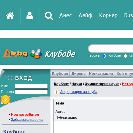
Днес
Лайф
Корнер
Биз
търси в
Клубове
di
Клубове
Дирене
Регистрация
Кой е ту
Клубове
/
Наука
/
Хуманитарни науки
/
Истор
Име
Парола
Информация за клуба
Тема
Автор
•
Нов потребител
Публикувано
•
Забравена парола
Клубове