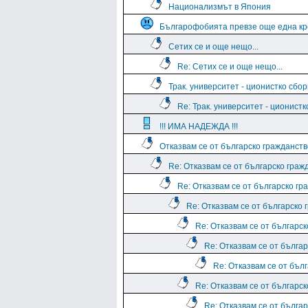
Национализмът в Япония
Българофобията превзе още една кр
Сетих се и още нещо...
Re: Сетих се и още нещо...
Трак. университет - ционистко сбо
Re: Трак. университет - ционист
!!! ИМА НАДЕЖДА !!!
Отказвам се от българско гражданств
Re: Отказвам се от българско граж
Re: Отказвам се от българско гр
Re: Отказвам се от българско 
Re: Отказвам се от българс
Re: Отказвам се от бълга
Re: Отказвам се от бъл
Re: Отказвам се от българс
Re: Отказвам се от бълга