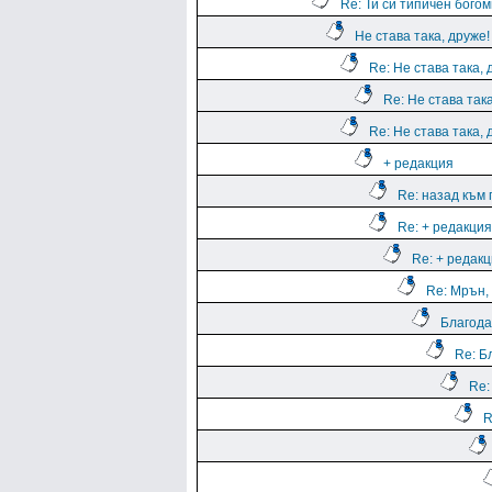
Re: Ти си типичен богом
Не става така, друже!
Re: Не става така, 
Re: Не става така
Re: Не става така, 
+ редакция
Re: назад към
Re: + редакция
Re: + редак
Re: Мрън, 
Благода
Re: Б
Re:
R