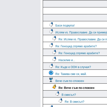
Баси подкупа!
Ислям vs. Православие. Да си пример
Re: Ислям vs. Православие. Да си 
Re: Геноцид спрямо арабите?
Re: Геноцид спрямо арабите?
Насилие и...
Re: Къде е ООН в случая?
Re: Такива сме си, май.
Вече съм по-спокоен
Re: Вече съм по-спокоен
В смисъл?
Re: В смисъл?