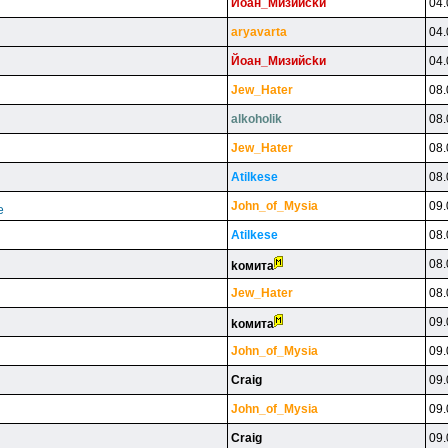
Йoaн_Mизийckи
04.
aryavarta
04.
Йoaн_Mизийckи
04.
Jew_Hater
08.
alkoholik
08.
Jew_Hater
08.
Atilkese
08.
John_of_Mysia
09.
е
Atilkese
08.
08.
koмитa
Jew_Hater
08.
09.
koмитa
John_of_Mysia
09.
Craig
09.
John_of_Mysia
09.
Craig
09.