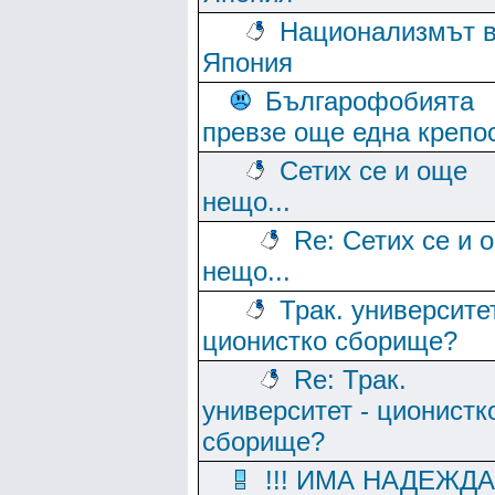
Национализмът 
Япония
Българофобията
превзе още една крепо
Сетих се и още
нещо...
Re: Сетих се и 
нещо...
Трак. университет
ционистко сборище?
Re: Трак.
университет - ционистк
сборище?
!!! ИМА НАДЕЖДА 