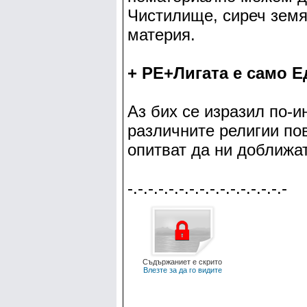
Чистилище, сиреч земя
материя.
+ РЕ+Лигата е само Е
Аз бих се изразил по-и
различните религии по
опитват да ни доближа
-.-.-.-.-.-.-.-.-.-.-.-.-.-.-.-
Съдържаниет е скрито
Влезте за да го видите