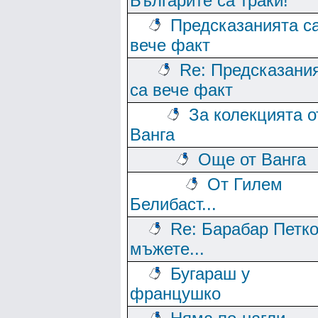
Българите са траки!
Предсказанията с
вече факт
Re: Предсказани
са вече факт
За колекцията о
Ванга
Още от Ванга
От Гилем
Белибаст...
Re: Барабар Петко
мъжете...
Бугараш у
францушко