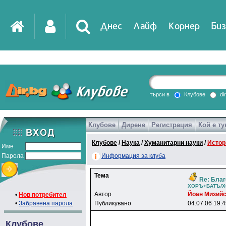
Днес
Лайф
Корнер
Биз
IT
DirTV
Impressio
търси в
Клубове
di
Клубове
Дирене
Регистрация
Кой е ту
Games
Клубове
/
Наука
/
Хуманитарни науки
/
Истор
Име
Парола
Информация за клуба
Тема
Re: Благ
XOPЪ+БATЪ/X
Автор
Йoaн Mизий
•
Нов потребител
•
Забравена парола
Публикувано
04.07.06 19:
Клубове