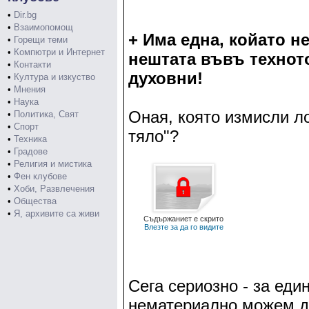
•
Dir.bg
•
Взаимопомощ
+ Има една, койато н
•
Горещи теми
•
Компютри и Интернет
нештата въвъ технот
•
Контакти
духовни!
•
Култура и изкуство
•
Мнения
•
Наука
Оная, която измисли ло
•
Политика, Свят
•
Спорт
тяло"?
•
Техника
•
Градове
•
Религия и мистика
•
Фен клубове
•
Хоби, Развлечения
•
Общества
•
Я, архивите са живи
Съдържаниет е скрито
Влезте за да го видите
Сега сериозно - за еди
нематериално можем д