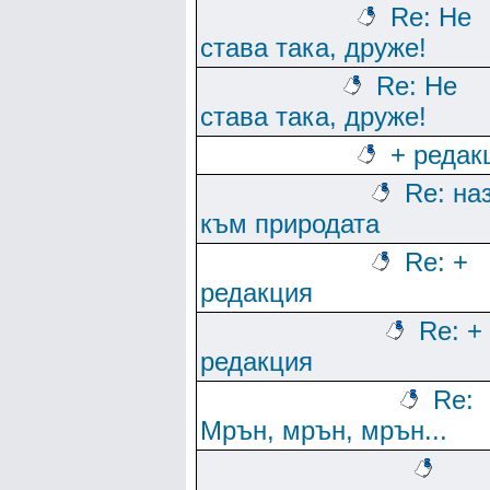
Re: Не
става така, друже!
Re: Не
става така, друже!
+ редак
Re: на
към природата
Re: +
редакция
Re: +
редакция
Re:
Мрън, мрън, мрън...