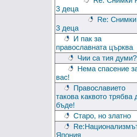
Re: Снимки 
3 деца
Re: Снимки
3 деца
И пак за
православната църква
Чии са тия думи?
Нема спасение з
вас!
Православието
такова каквото трябва 
бъде!
Старо, но златно
Re:Национализмът
Япония