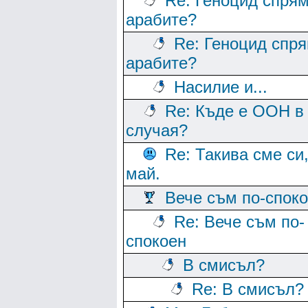
Re: Геноцид спря
арабите?
Re: Геноцид спр
арабите?
Насилие и...
Re: Къде е ООН в
случая?
Re: Такива сме си
май.
Вече съм по-спок
Re: Вече съм по-
спокоен
В смисъл?
Re: В смисъл?