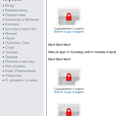
•
Dir.bg
•
Взаимопомощ
•
Горещи теми
•
Компютри и Интернет
•
Контакти
•
Култура и изкуство
Съдържаниет е скрито
Влезте за да го видите
•
Мнения
•
Наука
•
Политика, Свят
Мел! Мел! Мел!
•
Спорт
•
Техника
Има ли друг от Холивуд, който толкова откро
•
Градове
Мел! Мел! Мел!
•
Религия и мистика
•
Фен клубове
•
Хоби, Развлечения
•
Общества
•
Я, архивите са живи
Съдържаниет е скрито
Влезте за да го видите