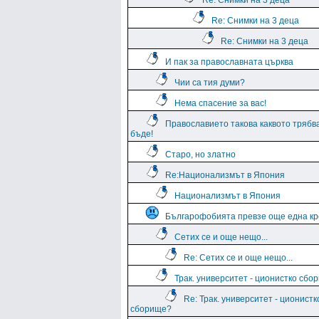
Re: Снимки на 3 деца
Re: Снимки на 3 деца
Re: Снимки на 3 деца
И пак за православната църква
Чии са тия думи?
Нема спасение за вас!
Православието такова каквото трябв
бъде!
Старо, но златно
Re:Национализмът в Япония
Национализмът в Япония
Българофобията превзе още една кр
Сетих се и още нещо...
Re: Сетих се и още нещо...
Трак. университет - ционистко сбо
Re: Трак. университет - ционистк
сборище?