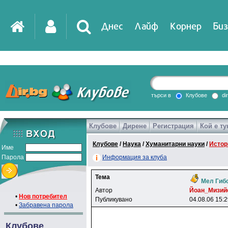
Днес
Лайф
Корнер
Биз
IT
DirTV
Impressio
търси в
Клубове
di
Клубове
Дирене
Регистрация
Кой е ту
Games
Клубове
/
Наука
/
Хуманитарни науки
/
Истор
Име
Парола
Информация за клуба
Тема
Мел Гибс
Автор
Йoaн_Mизий
•
Нов потребител
Публикувано
04.08.06 15:
•
Забравена парола
Клубове