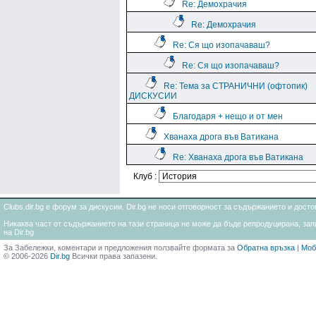
Re: Демохрачия
Re: Демохрачия
Re: Ся що изопачаваш?
Re: Ся що изопачаваш?
Re: Тема за СТРАНИЧНИ (офтопик)
ДИСКУСИИ
Благодаря + нещо и от мен
Хванаха дрога във Ватикана
Re: Хванаха дрога във Ватикана
Клуб :
Clubs.dir.bg е форум за дискусии. Dir.bg не носи отговорност за съдържанието и дос
Никаква част от съдържанието на тази страница не може да бъде репродуцирана, запи
на Dir.bg
За Забележки, коментари и предложения ползвайте формата за
Обратна връзка
|
Моб
© 2006-2026
Dir.bg
Всички права запазени.