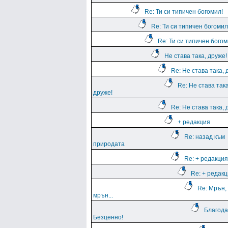
Re: Ти си типичен богомил!
Re: Ти си типичен богомил
Re: Ти си типичен богом
Не става така, друже!
Re: Не става така, 
Re: Не става така
друже!
Re: Не става така, 
+ редакция
Re: назад към
природата
Re: + редакция
Re: + редак
Re: Мрън,
мрън...
Благода
Безценно!