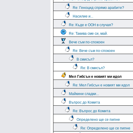
Re: Геноцид спрямо арабите?
Насилие и...
Re: Къде е ООН в случая?
Re: Такива сме си, май.
Вече съм по-спокоен
Re: Вече съм по-спокоен
В смисъл?
Re: В смисъл?
Мел Гибсън е новият ми идол
Re: Мел Гибсън е новият ми идол
Майкини сладки...
Въпрос до Комита
Re: Въпрос до Комита
Определено ще се пипне
Re: Определено ще се пипне