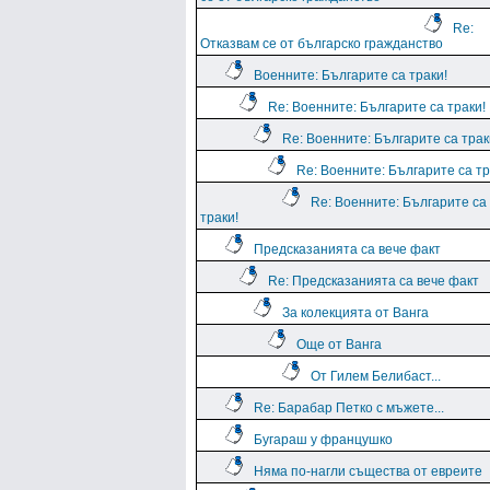
Re:
Отказвам се от българско гражданство
Военните: Българите са траки!
Re: Военните: Българите са траки!
Re: Военните: Българите са трак
Re: Военните: Българите са тр
Re: Военните: Българите са
траки!
Предсказанията са вече факт
Re: Предсказанията са вече факт
За колекцията от Ванга
Още от Ванга
От Гилем Белибаст...
Re: Барабар Петко с мъжете...
Бугараш у францушко
Няма по-нагли същества от евреите