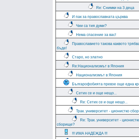
Re: Снимки на 3 деца
И пак за православната църква
Чии са тия думи?
Нема спасение за вас!
Православието такова каквото трябв
бъде!
Старо, но златно
Re:Национализмът в Япония
Национализмът в Япония
Българофобията превзе още една кр
Сетих се и още нещо...
Re: Сетих се и още нещо...
Трак. университет - ционистко сбо
Re: Трак. университет - ционистк
сборище?
!!! ИМА НАДЕЖДА !!!