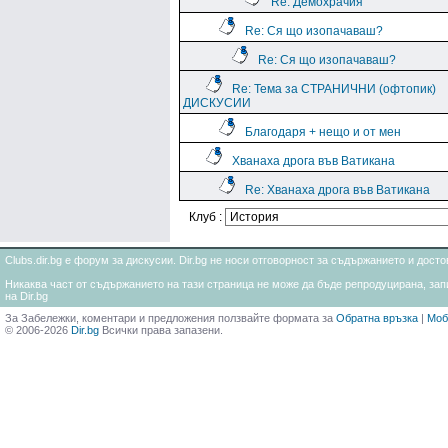
Re: Демохрачия
Re: Ся що изопачаваш?
Re: Ся що изопачаваш?
Re: Тема за СТРАНИЧНИ (офтопик)
ДИСКУСИИ
Благодаря + нещо и от мен
Хванаха дрога във Ватикана
Re: Хванаха дрога във Ватикана
Клуб :
Clubs.dir.bg е форум за дискусии. Dir.bg не носи отговорност за съдържанието и дос
Никаква част от съдържанието на тази страница не може да бъде репродуцирана, запи
на Dir.bg
За Забележки, коментари и предложения ползвайте формата за
Обратна връзка
|
Моб
© 2006-2026
Dir.bg
Всички права запазени.