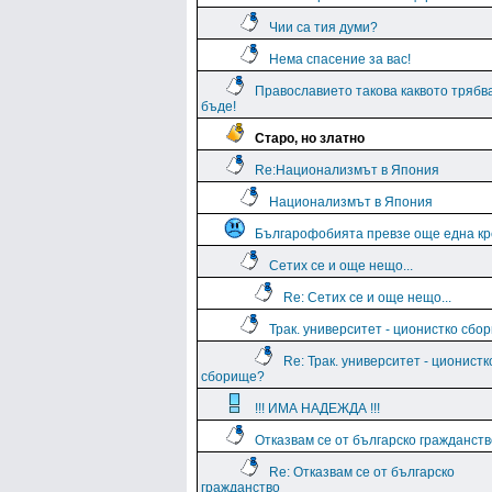
Чии са тия думи?
Нема спасение за вас!
Православието такова каквото трябв
бъде!
Старо, но златно
Re:Национализмът в Япония
Национализмът в Япония
Българофобията превзе още една кр
Сетих се и още нещо...
Re: Сетих се и още нещо...
Трак. университет - ционистко сбо
Re: Трак. университет - ционистк
сборище?
!!! ИМА НАДЕЖДА !!!
Отказвам се от българско гражданств
Re: Отказвам се от българско
гражданство