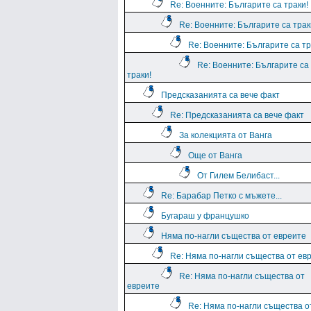
Re: Военните: Българите са траки!
Re: Военните: Българите са трак
Re: Военните: Българите са тр
Re: Военните: Българите са
траки!
Предсказанията са вече факт
Re: Предсказанията са вече факт
За колекцията от Ванга
Още от Ванга
От Гилем Белибаст...
Re: Барабар Петко с мъжете...
Бугараш у францушко
Няма по-нагли същества от евреите
Re: Няма по-нагли същества от ев
Re: Няма по-нагли същества от
евреите
Re: Няма по-нагли същества о