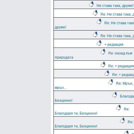
Не става така, друже!
Re: Не става така, 
Re: Не става така
друже!
Re: Не става така, 
+ редакция
Re: назад към
природата
Re: + редакция
Re: + редак
Re: Мрън,
мрън...
Благода
Безценно!
Re:
Благодаря ти, Безценно!
Re:
Благодаря ти, Безценно!