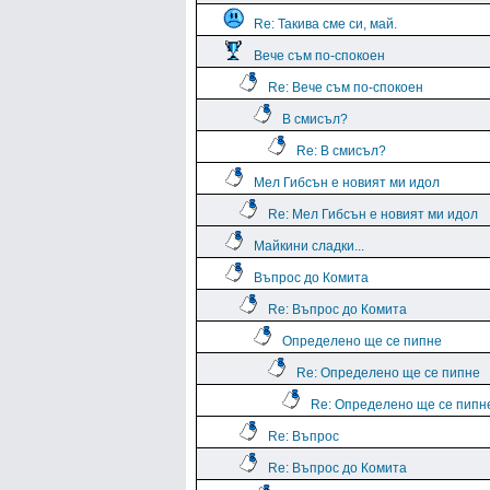
Re: Такива сме си, май.
Вече съм по-спокоен
Re: Вече съм по-спокоен
В смисъл?
Re: В смисъл?
Мел Гибсън е новият ми идол
Re: Мел Гибсън е новият ми идол
Майкини сладки...
Въпрос до Комита
Re: Въпрос до Комита
Определено ще се пипне
Re: Определено ще се пипне
Re: Определено ще се пипн
Re: Въпрос
Re: Въпрос до Комита