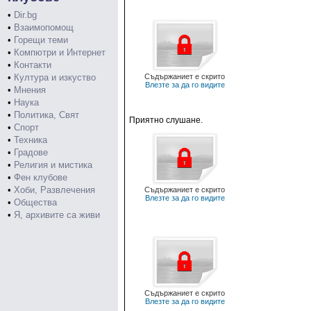
•
Dir.bg
•
Взаимопомощ
•
Горещи теми
•
Компютри и Интернет
•
Контакти
•
Култура и изкуство
Съдържаниет е скрито
Влезте за да го видите
•
Мнения
•
Наука
•
Политика, Свят
Приятно слушане.
•
Спорт
•
Техника
•
Градове
•
Религия и мистика
•
Фен клубове
•
Хоби, Развлечения
Съдържаниет е скрито
Влезте за да го видите
•
Общества
•
Я, архивите са живи
Съдържаниет е скрито
Влезте за да го видите