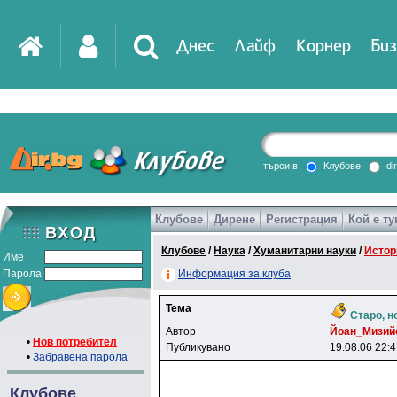
Днес
Лайф
Корнер
Биз
IT
DirTV
Impressio
търси в
Клубове
di
Клубове
Дирене
Регистрация
Кой е ту
Games
Клубове
/
Наука
/
Хуманитарни науки
/
Истор
Име
Парола
Информация за клуба
Тема
Старо, н
Автор
Йoaн_Mизий
•
Нов потребител
Публикувано
19.08.06 22:
•
Забравена парола
Клубове