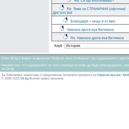
Re: Ся що изопачаваш?
Re: Тема за СТРАНИЧНИ (офтопик)
ДИСКУСИИ
Благодаря + нещо и от мен
Хванаха дрога във Ватикана
Re: Хванаха дрога във Ватикана
Клуб :
Clubs.dir.bg е форум за дискусии. Dir.bg не носи отговорност за съдържанието и дос
Никаква част от съдържанието на тази страница не може да бъде репродуцирана, запи
на Dir.bg
За Забележки, коментари и предложения ползвайте формата за
Обратна връзка
|
Моб
© 2006-2026
Dir.bg
Всички права запазени.