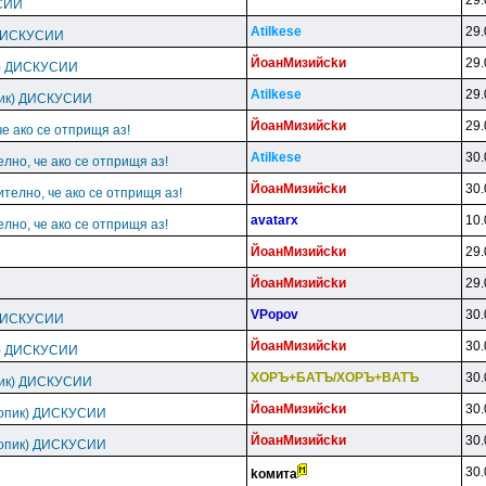
29.
СИИ
Atilkese
29.
 ДИСКУСИИ
ЙoaнMизийckи
29.
к) ДИСКУСИИ
Atilkese
29.
пик) ДИСКУСИИ
ЙoaнMизийckи
29.
че ако се отприщя аз!
Atilkese
30.
елно, че ако се отприщя аз!
ЙoaнMизийckи
30.
ително, че ако се отприщя аз!
avatarx
10.
елно, че ако се отприщя аз!
ЙoaнMизийckи
29.
ЙoaнMизийckи
29.
VPopov
30.
 ДИСКУСИИ
ЙoaнMизийckи
30.
к) ДИСКУСИИ
XOPЪ+БATЪ/XOPЪ+BATЪ
30.
пик) ДИСКУСИИ
ЙoaнMизийckи
30.
топик) ДИСКУСИИ
ЙoaнMизийckи
30.
топик) ДИСКУСИИ
30.
koмитa