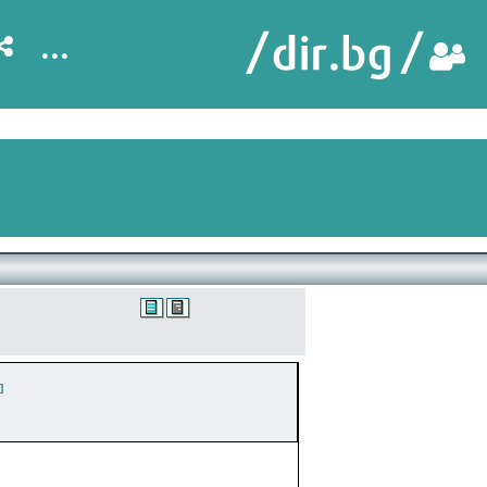
...
]