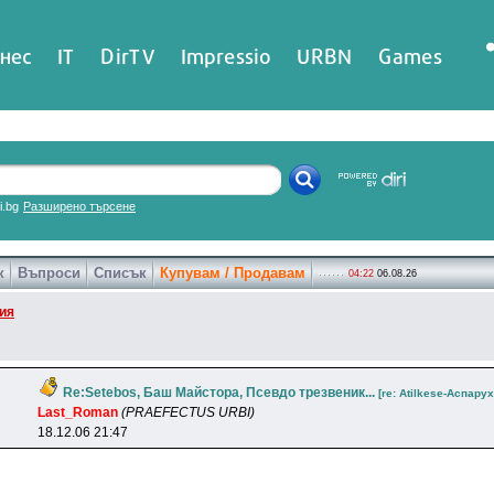
нес
IT
DirTV
Impressio
URBN
Games
ri.bg
Разширено търсене
к
Въпроси
Списък
Купувам / Продавам
04:22
06.08.26
ия
Re:Setebos, Баш Майстора, Псевдо трезвеник...
[re: Atilkese-Acпapyx
Last_Roman
(PRAEFECTUS URBI)
18.12.06 21:47