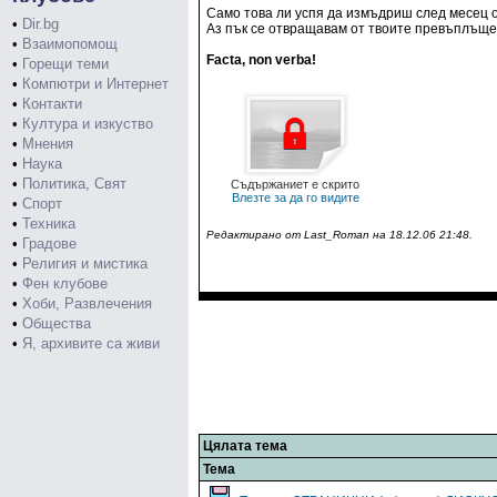
Само това ли успя да измъдриш след месец 
•
Dir.bg
Аз пък се отвращавам от твоите превъплъщен
•
Взаимопомощ
Facta, non verba!
•
Горещи теми
•
Компютри и Интернет
•
Контакти
•
Култура и изкуство
•
Мнения
•
Наука
•
Политика, Свят
Съдържаниет е скрито
Влезте за да го видите
•
Спорт
•
Техника
Редактирано от Last_Roman на 18.12.06 21:48.
•
Градове
•
Религия и мистика
•
Фен клубове
•
Хоби, Развлечения
•
Общества
•
Я, архивите са живи
Цялата тема
Тема