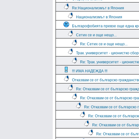
Re:Национализмът в Япония
Национализмът в Япония
Българофобията превзе още една кр
Сетих се и още нещо...
Re: Сетих се и още нещо...
Трак. университет - ционистко сбо
Re: Трак. университет - ционист
!!! ИМА НАДЕЖДА !!!
Отказвам се от българско гражданств
Re: Отказвам се от българско граж
Re: Отказвам се от българско гр
Re: Отказвам се от българско 
Re: Отказвам се от българс
Re: Отказвам се от бълга
Re: Отказвам се от бъл