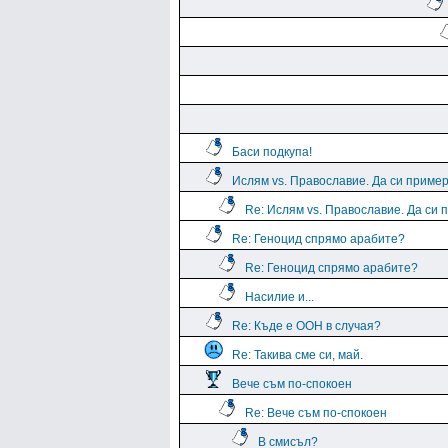
Баси подкупа!
Ислям vs. Православие. Да си пример
Re: Ислям vs. Православие. Да си 
Re: Геноцид спрямо арабите?
Re: Геноцид спрямо арабите?
Насилие и...
Re: Къде е ООН в случая?
Re: Такива сме си, май.
Вече съм по-спокоен
Re: Вече съм по-спокоен
В смисъл?