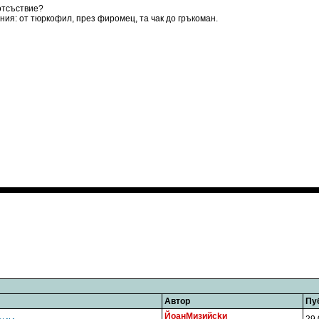
отсъствие?
ия: от тюркофил, през фиромец, та чак до гръкоман.
Автор
Пу
ЙoaнMизийckи