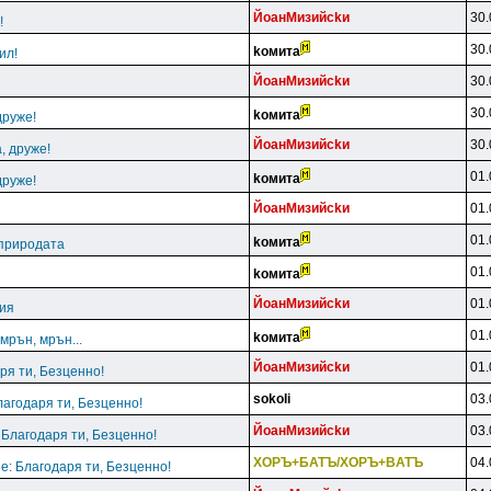
ЙoaнMизийckи
30.
!
30.
koмитa
ил!
ЙoaнMизийckи
30.
30.
koмитa
друже!
ЙoaнMизийckи
30.
, друже!
01.
koмитa
друже!
ЙoaнMизийckи
01.
01.
koмитa
 природата
01.
koмитa
ЙoaнMизийckи
01.
ция
01.
koмитa
мрън, мрън...
ЙoaнMизийckи
01.
ря ти, Безценно!
sokoli
03.
лагодаря ти, Безценно!
ЙoaнMизийckи
03.
 Благодаря ти, Безценно!
XOPЪ+БATЪ/XOPЪ+BATЪ
04.
e: Благодаря ти, Безценно!