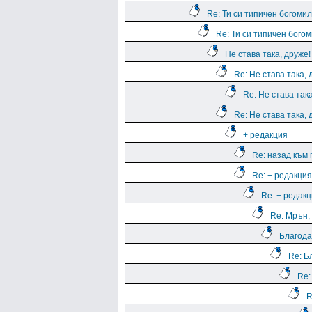
Re: Ти си типичен богомил
Re: Ти си типичен богом
Не става така, друже!
Re: Не става така, 
Re: Не става така
Re: Не става така, 
+ редакция
Re: назад към
Re: + редакция
Re: + редак
Re: Мрън, 
Благода
Re: Б
Re:
R