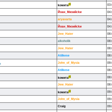
03.
koмитa
Йoaн_Mизийckи
04.
aryavarta
04.
Йoaн_Mизийckи
04.
Jew_Hater
08.
alkoholik
08.
Jew_Hater
08.
Atilkese
08.
John_of_Mysia
09.
е
Atilkese
08.
08.
koмитa
Jew_Hater
08.
09.
koмитa
John_of_Mysia
09.
Craig
09.