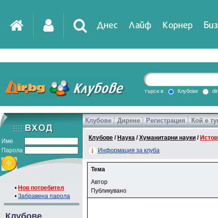
Днес
Лайф
Корнер
Биз
търси в
Клубове
di
Клубове
Дирене
Регистрация
Кой е ту
Клубове
/
Наука
/
Хуманитарни науки
/
Истор
Име
Парола
Информация за клуба
Тема
Автор
•
Нов потребител
Публикувано
•
Забравена парола
Клубове