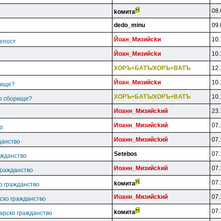
08.
koмитa
dedo_minu
09.
Йoaн_Mизийckи
10.
епост
Йoaн_Mизийckи
10.
XOPЪ+БATЪ/XOPЪ+BATЪ
12.
Йoaн_Mизийckи
10.
рище?
XOPЪ+БATЪ/XOPЪ+BATЪ
10.
ко сборище?
Иoaнн_Mизийckий
23.
Иoaнн_Mизийckий
07.
о
Иoaнн_Mизийckий
07.
данство
Setebos
07.
ажданство
Иoaнн_Mизийckий
07.
гражданство
07.
koмитa
ко гражданство
Иoaнн_Mизийckий
07.
рско гражданство
07.
koмитa
гарско гражданство