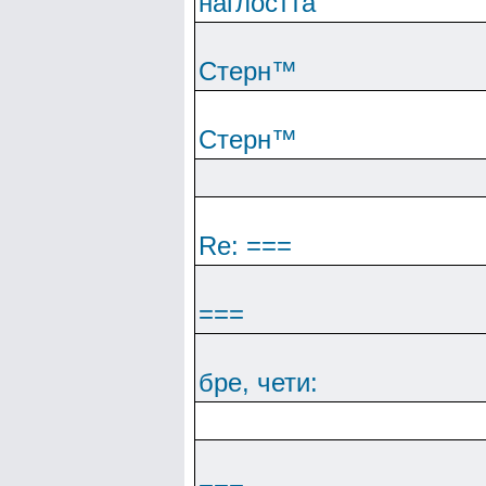
наглостта
Cтepн™
Cтepн™
Re: ===
===
бре, чети: