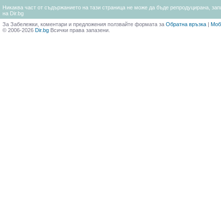
Никаква част от съдържанието на тази страница не може да бъде репродуцирана, запи
на Dir.bg
За Забележки, коментари и предложения ползвайте формата за
Обратна връзка
|
Моб
© 2006-2026
Dir.bg
Всички права запазени.