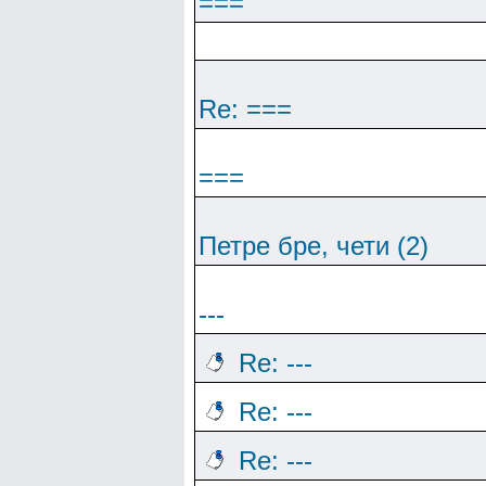
===
Re: ===
===
Петре бре, чети (2)
---
Re: ---
Re: ---
Re: ---