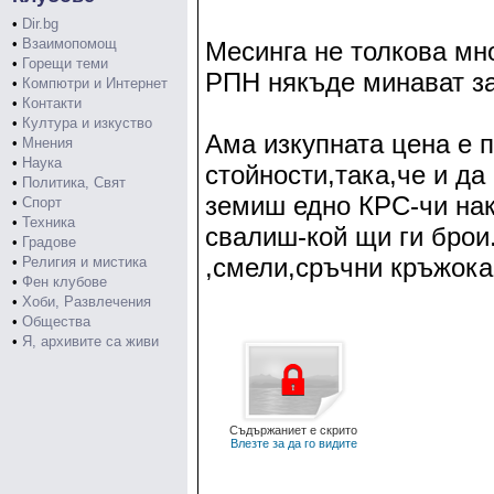
•
Dir.bg
•
Взаимопомощ
Месинга не толкова мн
•
Горещи теми
РПН някъде минават за
•
Компютри и Интернет
•
Контакти
•
Култура и изкуство
Ама изкупната цена е 
•
Мнения
•
Наука
стойности,така,че и да
•
Политика, Свят
земиш едно КРС-чи накр
•
Спорт
•
Техника
свалиш-кой щи ги брои.
•
Градове
,смели,сръчни кръжока
•
Религия и мистика
•
Фен клубове
•
Хоби, Развлечения
•
Общества
•
Я, архивите са живи
Съдържаниет е скрито
Влезте за да го видите