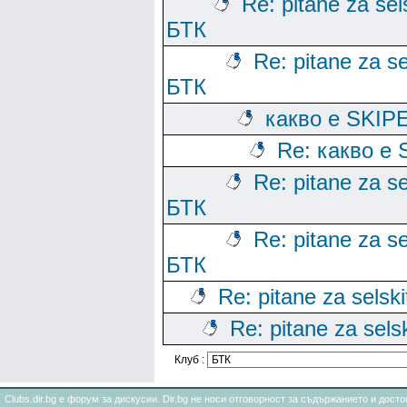
Re: pitane za sels
БТК
Re: pitane za se
БТК
какво е SKIP
Re: какво е 
Re: pitane za se
БТК
Re: pitane za se
БТК
Re: pitane za selski
Re: pitane za sels
Клуб :
Clubs.dir.bg е форум за дискусии. Dir.bg не носи отговорност за съдържанието и дос