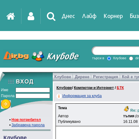
Днес
Лайф
Корнер
Биз
IT
DirTV
Impressio
търси в
Клубове
di
Клубове
Дирене
Регистрация
Кой е ту
Games
Клубове
/
Компютри и Интернет
/
БТК
Име
Парола
Информация за клуба
Тема
Re: p
Автор
тъпия
(
•
Нов потребител
Публикувано
16.11.08
•
Забравена парола
Клубове