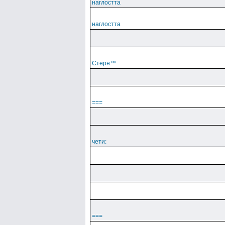
наглостта
наглостта
Cтepн™
===
чети:
===