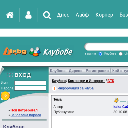
Днес
Лайф
Корнер
Биз
IT
DirTV
Impressio
търси в
Клубове
di
Клубове
Дирене
Регистрация
Кой е ту
Games
Клубове
/
Компютри и Интернет
/
БТК
Име
Парола
Информация за клуба
Тема
===
Автор
kaka Cи
•
Нов потребител
Публикувано
30.10.08
•
Забравена парола
Клубове