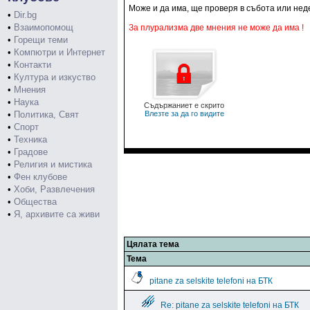
Може и да има, ще проверя в събота или нед
•
Dir.bg
•
Взаимопомощ
За плурализма две мнения не може да има !
•
Горещи теми
•
Компютри и Интернет
•
Контакти
•
Култура и изкуство
•
Мнения
•
Наука
Съдържаниет е скрито
•
Политика, Свят
Влезте за да го видите
•
Спорт
•
Техника
•
Градове
•
Религия и мистика
•
Фен клубове
•
Хоби, Развлечения
•
Общества
•
Я, архивите са живи
Цялата тема
Тема
pitane za selskite telefoni на БТК
Re: pitane za selskite telefoni на БТК