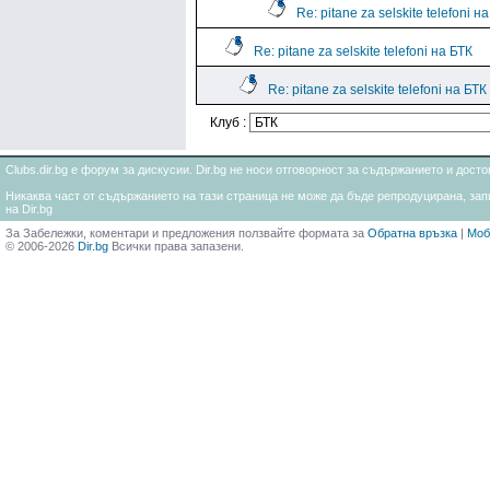
Re: pitane za selskite telefoni н
Re: pitane za selskite telefoni на БТК
Re: pitane za selskite telefoni на БТК
Клуб :
Clubs.dir.bg е форум за дискусии. Dir.bg не носи отговорност за съдържанието и дос
Никаква част от съдържанието на тази страница не може да бъде репродуцирана, запи
на Dir.bg
За Забележки, коментари и предложения ползвайте формата за
Обратна връзка
|
Моб
© 2006-2026
Dir.bg
Всички права запазени.