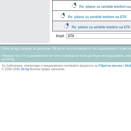
Re: pitane za selskite telefoni н
Re: pitane za selskite telefoni на БТК
Re: pitane za selskite telefoni на БТК
Клуб :
Clubs.dir.bg е форум за дискусии. Dir.bg не носи отговорност за съдържанието и дос
Никаква част от съдържанието на тази страница не може да бъде репродуцирана, запи
на Dir.bg
За Забележки, коментари и предложения ползвайте формата за
Обратна връзка
|
Моб
© 2006-2026
Dir.bg
Всички права запазени.