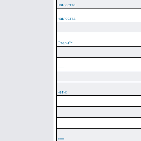
наглостта
наглостта
Cтepн™
===
чети:
===