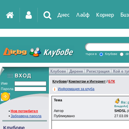
Днес
Лайф
Корнер
Биз
IT
DirTV
Impressio
търси в
Клубове
di
Клубове
Дирене
Регистрация
Кой е ту
Games
Клубове
/
Компютри и Интернет
/
БТК
Име
Парола
Информация за клуба
Тема
Re: 
BлaдoAл]
Автор
SHDSL
(
•
Нов потребител
•
Забравена парола
Публикувано
27.03.09
Клубове