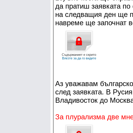
да пратиш заявката по 
на следващия ден ще пъ
навреме ще започнат ве
Съдържаниет е скрито
Влезте за да го видите
Аз уважавам българскот
след заявката. В Русия
Владивосток до Москва
За плурализма две мне