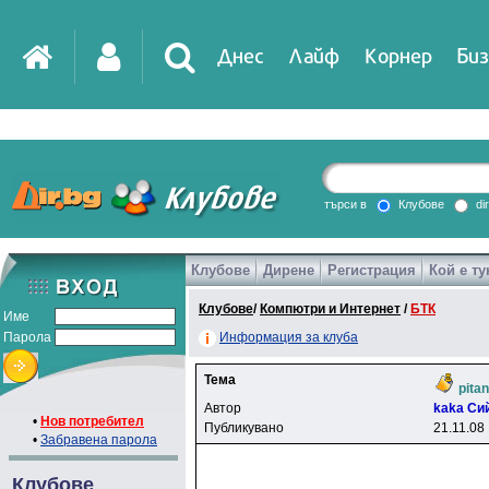
Днес
Лайф
Корнер
Биз
IT
DirTV
Impressio
търси в
Клубове
di
Клубове
Дирене
Регистрация
Кой е ту
Games
Клубове
/
Компютри и Интернет
/
БТК
Име
Парола
Информация за клуба
Тема
pitan
Автор
kaka Cи
•
Нов потребител
Публикувано
21.11.08
•
Забравена парола
Клубове