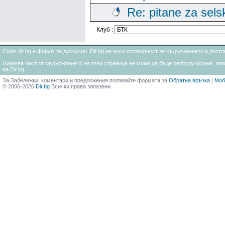
Re: pitane za sels
Клуб :
Clubs.dir.bg е форум за дискусии. Dir.bg не носи отговорност за съдържанието и дос
Никаква част от съдържанието на тази страница не може да бъде репродуцирана, запи
на Dir.bg
За Забележки, коментари и предложения ползвайте формата за
Обратна връзка
|
Моб
© 2006-2026
Dir.bg
Всички права запазени.