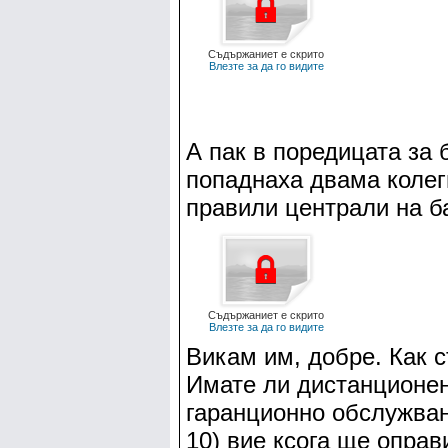
Съдържаниет е скрито
Влезте за да го видите
А пак в поредицата за 
попаднаха двама колег
правили централи на б
Съдържаниет е скрито
Влезте за да го видите
Викам им, добре. Как 
Имате ли дистанционен
гаранционно обслужване
10) вие ксога ще оправ