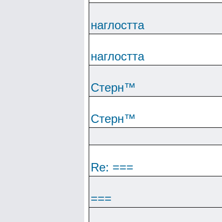
наглостта
наглостта
Cтepн™
Cтepн™
Re: ===
===