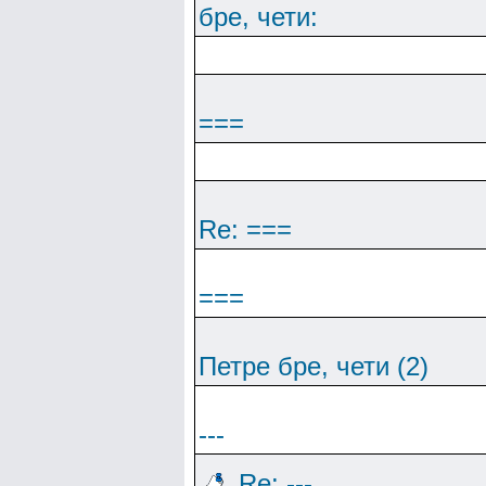
бре, чети:
===
Re: ===
===
Петре бре, чети (2)
---
Re: ---