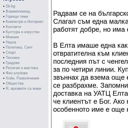
•
Dir.bg
•
Взаимопомощ
Радвам се на българско
•
Горещи теми
Слагал съм една малка 
•
Компютри и Интернет
•
Контакти
работят добре, но има 
•
Култура и изкуство
•
Мнения
•
Наука
В Елта имаше една как
•
Политика, Свят
отвратителна към клиен
•
Спорт
•
Техника
последния път с ченгел
•
Градове
за по четири линии. Куп
•
Религия и мистика
•
Фен клубове
звъннах да взема още е
•
Хоби, Развлечения
•
Общества
се разбрахме. Запомних
•
Я, архивите са живи
доставка на УАТЦ Елта 
че клиентът е Бог. Ако 
особенното име е още н