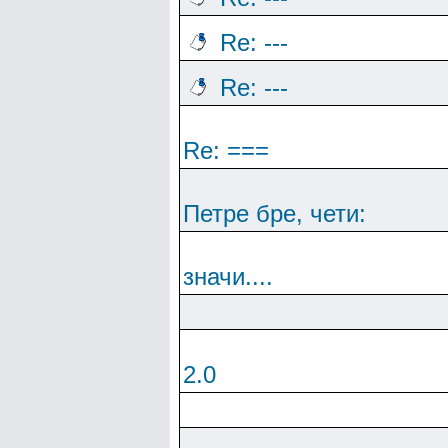
Re: ---
Re: ---
Re: ===
Петре бре, чети:
значи....
2.0