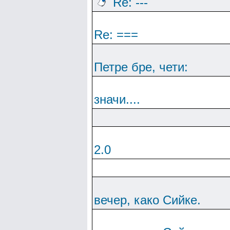
Re: ---
Re: ===
Петре бре, чети:
значи....
2.0
вечер, како Сийке.