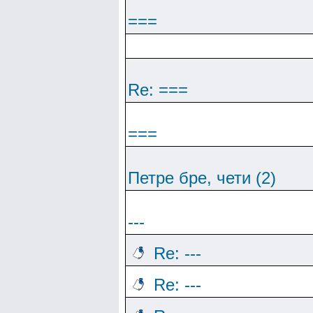
===
Re: ===
===
Петре бре, чети (2)
---
Re: ---
Re: ---