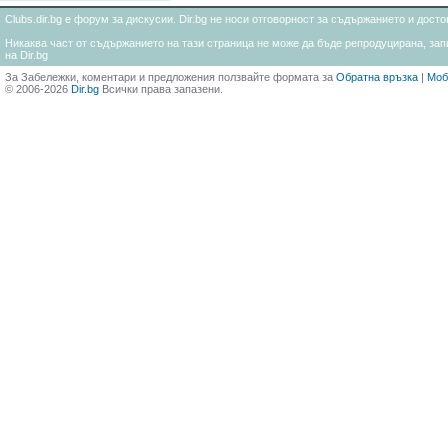
Clubs.dir.bg е форум за дискусии. Dir.bg не носи отговорност за съдържанието и дос
Никаква част от съдържанието на тази страница не може да бъде репродуцирана, запи
на Dir.bg
За Забележки, коментари и предложения ползвайте формата за
Обратна връзка
|
Моб
© 2006-2026
Dir.bg
Всички права запазени.