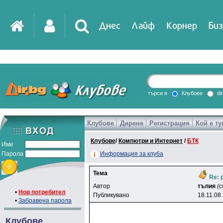
Днес
Лайф
Корнер
Биз
IT
DirTV
Impressio
търси в
Клубове
di
Клубове
Дирене
Регистрация
Кой е ту
Games
Клубове
/
Компютри и Интернет
/
БТК
Име
Парола
Информация за клуба
Тема
Re: p
Автор
тъпия
(
•
Нов потребител
Публикувано
18.11.08
•
Забравена парола
Клубове