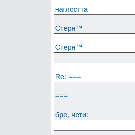
наглостта
Cтepн™
Cтepн™
Re: ===
===
бре, чети: