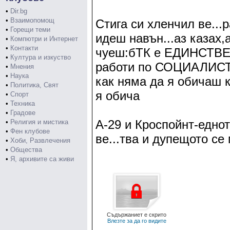
•
Dir.bg
•
Взаимопомощ
Стига си хленчил ве...
•
Горещи теми
идеш навън...аз казах,
•
Компютри и Интернет
•
Контакти
чуеш:бТК е ЕДИНСТВЕН
•
Култура и изкуство
работи по СОЦИАЛИСТ
•
Мнения
•
Наука
как няма да я обичаш к
•
Политика, Свят
я обича
•
Спорт
•
Техника
•
Градове
А-29 и Кроспойнт-еднот
•
Религия и мистика
•
Фен клубове
ве...тва и дупещото се
•
Хоби, Развлечения
•
Общества
•
Я, архивите са живи
Съдържаниет е скрито
Влезте за да го видите