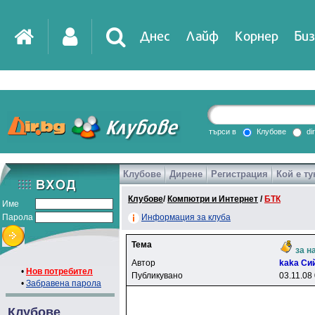
Днес
Лайф
Корнер
Биз
IT
DirTV
Impressio
търси в
Клубове
di
Клубове
Дирене
Регистрация
Кой е ту
Games
Клубове
/
Компютри и Интернет
/
БТК
Име
Парола
Информация за клуба
Тема
за н
Автор
kaka Cи
•
Нов потребител
Публикувано
03.11.08
•
Забравена парола
Клубове