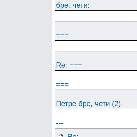
бре, чети:
===
Re: ===
===
Петре бре, чети (2)
---
Re: ---