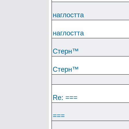
наглостта
наглостта
Cтepн™
Cтepн™
Re: ===
===