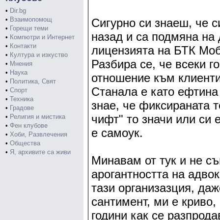
•
Dir.bg
•
Взаимопомощ
Сигурно си знаеш, че с
•
Горещи теми
назад и са подмяна на 
•
Компютри и Интернет
•
Контакти
лицензията на БТК Моб
•
Култура и изкуство
Разбира се, че всеки г
•
Мнения
•
Наука
отношение към клиентит
•
Политика, Свят
Станала е като ефтина
•
Спорт
•
Техника
знае, че фиксираната 
•
Градове
чифт" то значи или си 
•
Религия и мистика
•
Фен клубове
е самоук.
•
Хоби, Развлечения
•
Общества
•
Я, архивите са живи
Минавам от тук и не с
арогантността на адвок
тази организазция, даж
сантимент, ми е криво,
години как се разпрод