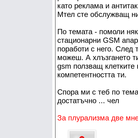
като реклама и антитак
Мтел сте обслужващ ни
По темата - помоли няк
стационарни GSM апара
поработи с него. След 
можеш. А хлъзгането ти
gsm ползващ клетките 
компетентността ти.
Спора ми с теб по тема
достатъчно ... чел
За плурализма две мне