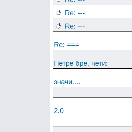
Re: ---
Re: ---
Re: ===
Петре бре, чети:
значи....
2.0