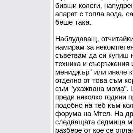
бивши колеги, напудре
апарат с топла вода, с
беше така.
Наблудаващ, отчитайки
намирам за некомпетен
съветвам да си купиш 
техника и съоръжения и
мениджър" или иначе ка
отделно от това съм ко
съм "ухажвана мома". 
преди няколко години 
подобно на теб към кол
форума на Мтел. На др
следващата седмица му
разбере от кое се опла