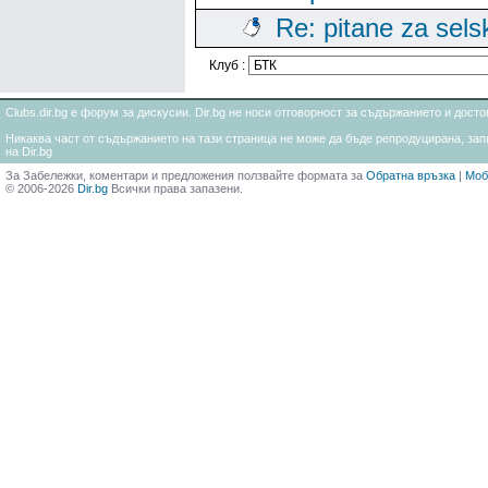
Re: pitane za sels
Клуб :
Clubs.dir.bg е форум за дискусии. Dir.bg не носи отговорност за съдържанието и дос
Никаква част от съдържанието на тази страница не може да бъде репродуцирана, запи
на Dir.bg
За Забележки, коментари и предложения ползвайте формата за
Обратна връзка
|
Моб
© 2006-2026
Dir.bg
Всички права запазени.