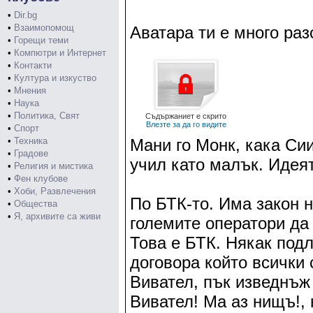
•
Dir.bg
•
Взаимопомощ
Аватара ти е много ра
•
Горещи теми
•
Компютри и Интернет
•
Контакти
•
Култура и изкуство
•
Мнения
•
Наука
•
Политика, Свят
Съдържаниет е скрито
Влезте за да го видите
•
Спорт
•
Техника
Мани го Монк, кака Сии
•
Градове
учил като малък. Идеят
•
Религия и мистика
•
Фен клубове
•
Хоби, Развлечения
По БТК-то. Има закон н
•
Общества
•
Я, архивите са живи
големите оператори да
Това е БТК. Някак под
договора който всички
Вивател, пък изведнъж 
Вивател! Ма аз нищъ!, 