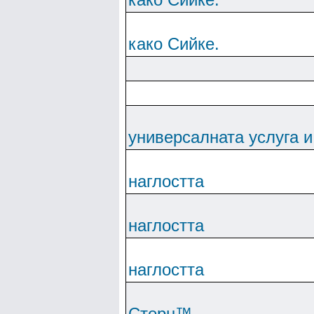
како Сийке.
универсалната услуга и
наглостта
наглостта
наглостта
Cтepн™