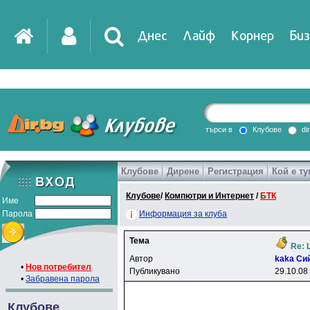
Днес
Лайф
Корнер
Биз
IT
DirTV
Impressio
търси в
Клубове
di
Клубове
Дирене
Регистрация
Кой е ту
Games
Клубове
/
Компютри и Интернет
/
БТК
Име
Парола
Информация за клуба
Тема
Re: 
Автор
kaka Cи
•
Нов потребител
Публикувано
29.10.08
•
Забравена парола
Клубове