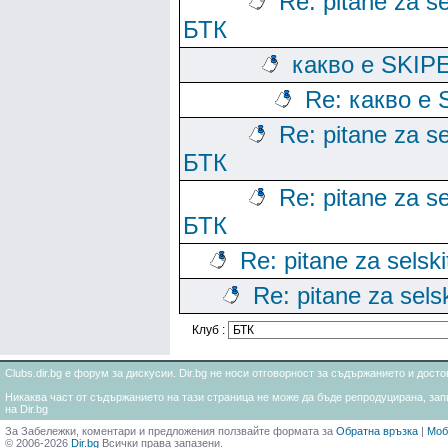
Re: pitane za se
БТК
какво е SKIP
Re: какво е 
Re: pitane za se
БТК
Re: pitane za se
БТК
Re: pitane za selski
Re: pitane za sels
Клуб :
Clubs.dir.bg е форум за дискусии. Dir.bg не носи отговорност за съдържанието и дос
Никаква част от съдържанието на тази страница не може да бъде репродуцирана, запи
на Dir.bg
За Забележки, коментари и предложения ползвайте формата за
Обратна връзка
|
Моб
© 2006-2026
Dir.bg
Всички права запазени.