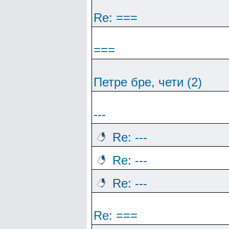
Re: ===
===
Петре бре, чети (2)
---
Re: ---
Re: ---
Re: ---
Re: ===