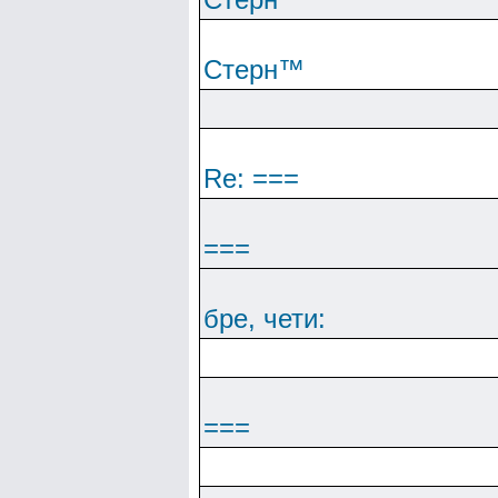
Cтepн™
Re: ===
===
бре, чети:
===