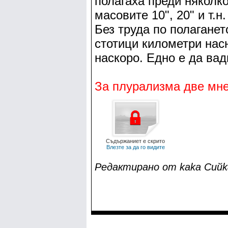
полагаха преди няколко
масовите 10", 20" и т.
Без труда по полаганет
стотици километри нас
наскоро. Едно е да вад
За плурализма две мне
Съдържаниет е скрито
Влезте за да го видите
Редактирано от kaka Cийka