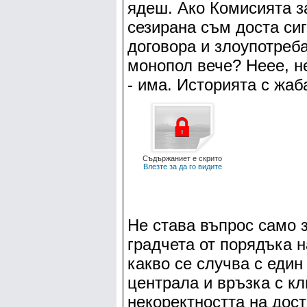
ядеш. Ако Комисията з
сезирана съм доста сиг
договора и злоупотреб
монопол вече? Неее, не
- има. Историята с жаб
Съдържаниет е скрито
Влезте за да го видите
Не става въпрос само з
градчета от порядъка н
какво се случва с един
централа и връзка с кл
некоректността на дос