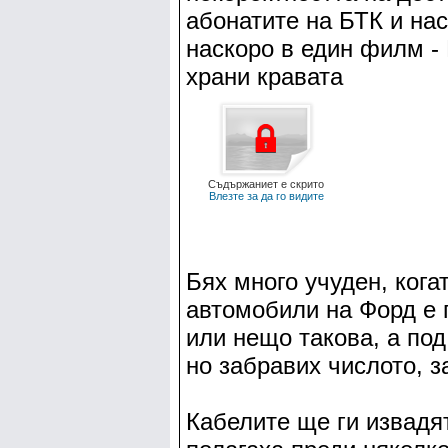
абонатите на БТК и нас
наскоро в един филм - 
храни кравата
Съдържаниет е скрито
Влезте за да го видите
Бях много учуден, кога
автомобили на Форд е 
или нещо такова, а по
но забравих числото, з
Кабелите ще ги извадят.