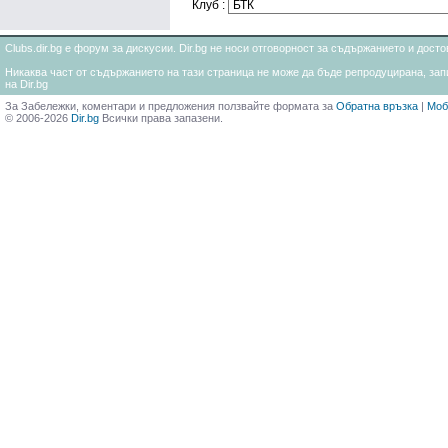
Клуб :
Clubs.dir.bg е форум за дискусии. Dir.bg не носи отговорност за съдържанието и дос
Никаква част от съдържанието на тази страница не може да бъде репродуцирана, запи
на Dir.bg
За Забележки, коментари и предложения ползвайте формата за
Обратна връзка
|
Моб
© 2006-2026
Dir.bg
Всички права запазени.