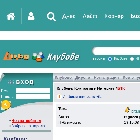
Днес
Лайф
Корнер
Биз
IT
DirTV
Impressio
търси в
Клубове
di
Клубове
Дирене
Регистрация
Кой е ту
Games
Клубове
/
Компютри и Интернет
/
БТК
Име
Парола
Информация за клуба
Тема
pitan
Автор
ragazzo
•
Нов потребител
Публикувано
18.10.08
•
Забравена парола
Клубове