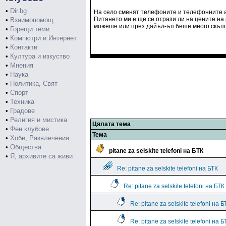
•
Dir.bg
На село сменят телефоните и телефонните а
Питането ми е ще се отрази ли на цените на 
•
Взаимопомощ
можеше или през дайъл-ъп беше много скъпо
•
Горещи теми
•
Компютри и Интернет
•
Контакти
•
Култура и изкуство
•
Мнения
•
Наука
•
Политика, Свят
•
Спорт
•
Техника
•
Градове
•
Религия и мистика
Цялата тема
•
Фен клубове
Тема
•
Хоби, Развлечения
•
Общества
pitane za selskite telefoni на БТК
•
Я, архивите са живи
Re: pitane za selskite telefoni на БТК
Re: pitane za selskite telefoni на БТК
Re: pitane za selskite telefoni на Б
Re: pitane za selskite telefoni на Б