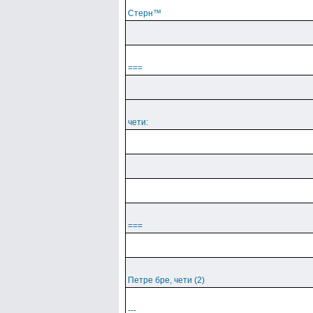
Cтepн™
===
чети:
===
Петре бре, чети (2)
---