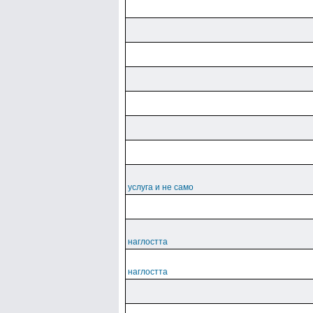
услуга и не само
наглостта
наглостта