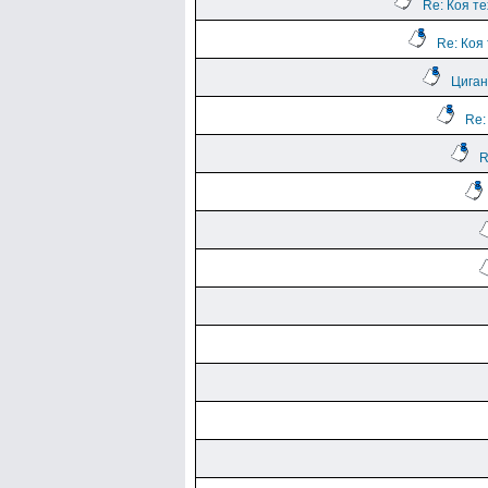
Re: Коя т
Re: Коя
Циган
Re:
R