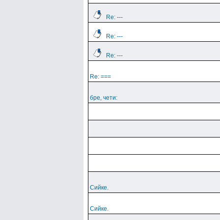
Re: ---
Re: ---
Re: ---
Re: ===
бре, чети:
Сийке.
Сийке.