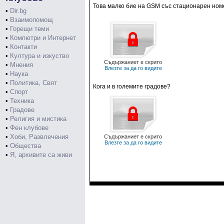
Това малко бие на GSM със стационарен номе
•
Dir.bg
•
Взаимопомощ
•
Горещи теми
•
Компютри и Интернет
•
Контакти
•
Култура и изкуство
Съдържаниет е скрито
•
Мнения
Влезте за да го видите
•
Наука
•
Политика, Свят
Кога и в големите градове?
•
Спорт
•
Техника
•
Градове
•
Религия и мистика
•
Фен клубове
•
Хоби, Развлечения
Съдържаниет е скрито
Влезте за да го видите
•
Общества
•
Я, архивите са живи