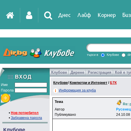
Днес
Лайф
Корнер
Биз
IT
DirTV
Impressio
търси в
Клубове
di
Клубове
Дирене
Регистрация
Кой е ту
Games
Клубове
/
Компютри и Интернет
/
БТК
Име
Парола
Информация за клуба
Тема
Re: p
Автор
Pyceнeц
•
Нов потребител
Публикувано
24.10.08
•
Забравена парола
Клубове