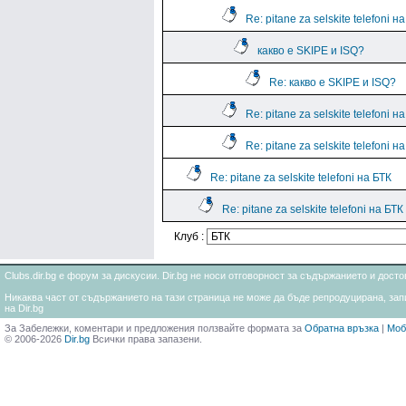
Re: pitane za selskite telefoni н
какво е SKIPE и ISQ?
Re: какво е SKIPE и ISQ?
Re: pitane za selskite telefoni н
Re: pitane za selskite telefoni н
Re: pitane za selskite telefoni на БТК
Re: pitane za selskite telefoni на БТК
Клуб :
Clubs.dir.bg е форум за дискусии. Dir.bg не носи отговорност за съдържанието и дос
Никаква част от съдържанието на тази страница не може да бъде репродуцирана, запи
на Dir.bg
За Забележки, коментари и предложения ползвайте формата за
Обратна връзка
|
Моб
© 2006-2026
Dir.bg
Всички права запазени.