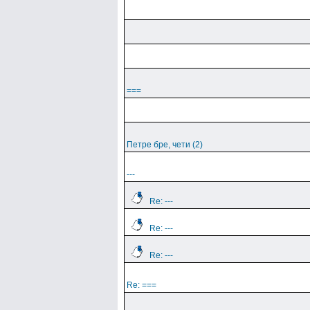
===
Петре бре, чети (2)
---
Re: ---
Re: ---
Re: ---
Re: ===