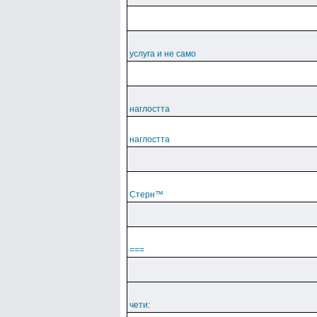
услуга и не само
наглостта
наглостта
Cтepн™
===
чети: