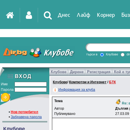
Днес
Лайф
Корнер
Биз
IT
DirTV
Impressio
търси в
Клубове
di
Клубове
Дирене
Регистрация
Кой е ту
Games
Клубове
/
Компютри и Интернет
/
БТК
Име
Парола
Информация за клуба
Тема
Re: 
Автор
Дълrия
•
Нов потребител
Публикувано
27.03.09
•
Забравена парола
Клубове