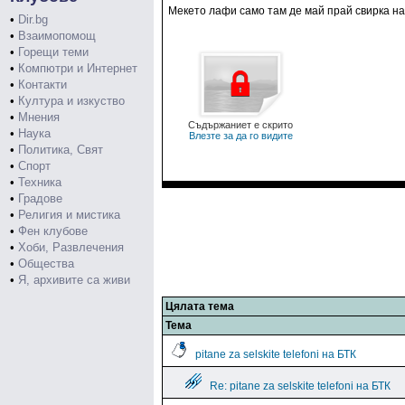
Мекето лафи само там де май прай свирка на 
•
Dir.bg
•
Взаимопомощ
•
Горещи теми
•
Компютри и Интернет
•
Контакти
•
Култура и изкуство
•
Мнения
Съдържаниет е скрито
•
Наука
Влезте за да го видите
•
Политика, Свят
•
Спорт
•
Техника
•
Градове
•
Религия и мистика
•
Фен клубове
•
Хоби, Развлечения
•
Общества
•
Я, архивите са живи
Цялата тема
Тема
pitane za selskite telefoni на БТК
Re: pitane za selskite telefoni на БТК