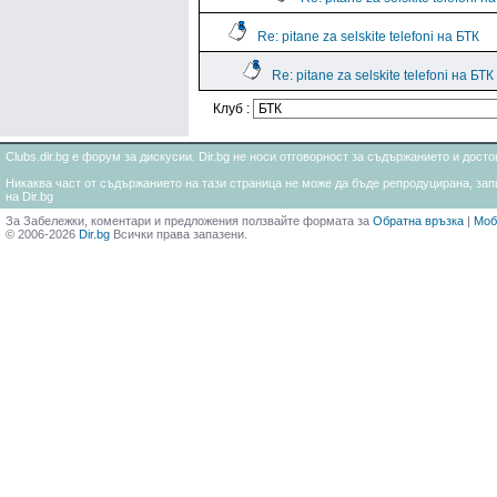
Re: pitane za selskite telefoni на БТК
Re: pitane za selskite telefoni на БТК
Клуб :
Clubs.dir.bg е форум за дискусии. Dir.bg не носи отговорност за съдържанието и дос
Никаква част от съдържанието на тази страница не може да бъде репродуцирана, запи
на Dir.bg
За Забележки, коментари и предложения ползвайте формата за
Обратна връзка
|
Моб
© 2006-2026
Dir.bg
Всички права запазени.