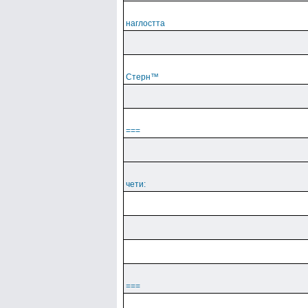
наглостта
Cтepн™
===
чети:
===