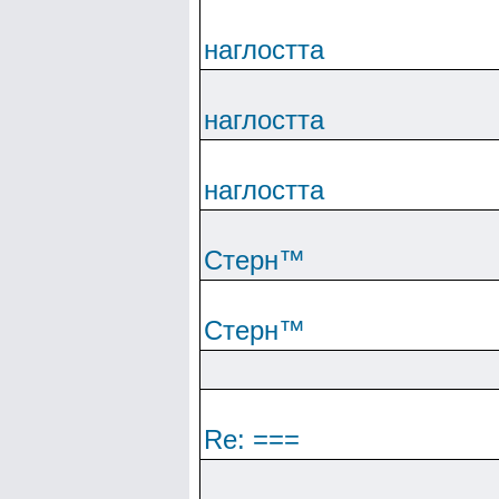
наглостта
наглостта
наглостта
Cтepн™
Cтepн™
Re: ===