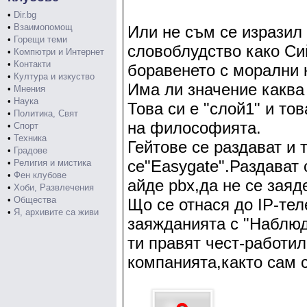
•
Dir.bg
•
Взаимопомощ
Или не съм се изразил
•
Горещи теми
словоблудство како Сий
•
Компютри и Интернет
•
Контакти
боравенето с морални к
•
Култура и изкуство
Има ли значение каква 
•
Мнения
•
Наука
Това си е "слой1" и то
•
Политика, Свят
на философията.
•
Спорт
•
Техника
Гейтове се раздават и 
•
Градове
се"Easygate".Раздават
•
Религия и мистика
•
Фен клубове
айде pbx,да не се заяд
•
Хоби, Развлечения
•
Общества
Що се отнася до IP-те
•
Я, архивите са живи
заяжданията с "Наблюд
ти правят чест-работил
компанията,както сам с