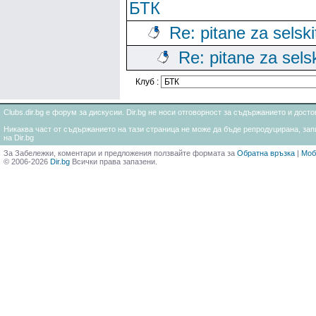
БТК
Re: pitane za selski
Re: pitane za sels
Клуб :
Clubs.dir.bg е форум за дискусии. Dir.bg не носи отговорност за съдържанието и дос
Никаква част от съдържанието на тази страница не може да бъде репродуцирана, запи
на Dir.bg
За Забележки, коментари и предложения ползвайте формата за
Обратна връзка
|
Моб
© 2006-2026
Dir.bg
Всички права запазени.