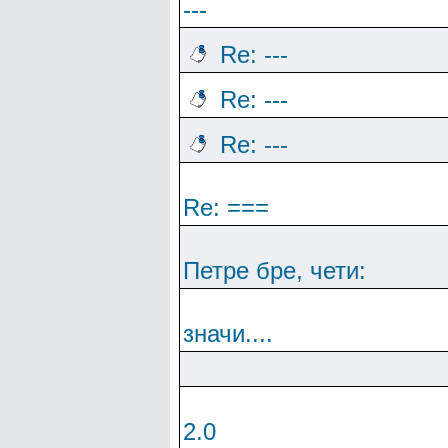
---
Re: ---
Re: ---
Re: ---
Re: ===
Петре бре, чети:
значи....
2.0