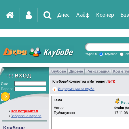
Днес
Лайф
Корнер
Биз
IT
DirTV
Impressio
търси в
Клубове
di
Клубове
Дирене
Регистрация
Кой е ту
Games
Клубове
/
Компютри и Интернет
/
БТК
Име
Парола
Информация за клуба
Тема
Re: p
Автор
dwdm
(н
•
Нов потребител
Публикувано
17.11.08
•
Забравена парола
Клубове