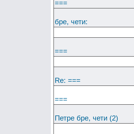
===
бре, чети:
===
Re: ===
===
Петре бре, чети (2)