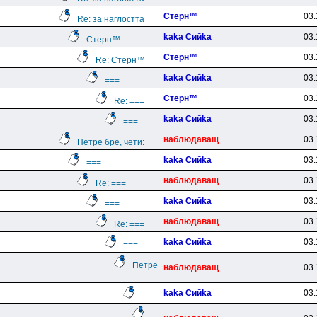
Cтepн™
03.
Re: за наглостта
kaka Cийka
03.
Cтepн™
Cтepн™
03.
Re: Cтepн™
kaka Cийka
03.
===
Cтepн™
03.
Re: ===
kaka Cийka
03.
===
нaблюдaвaщ
03.
Петре бре, чети:
kaka Cийka
03.
===
нaблюдaвaщ
03.
Re: ===
kaka Cийka
03.
===
нaблюдaвaщ
03.
Re: ===
kaka Cийka
03.
===
Петре
нaблюдaвaщ
03.
kaka Cийka
03.
---