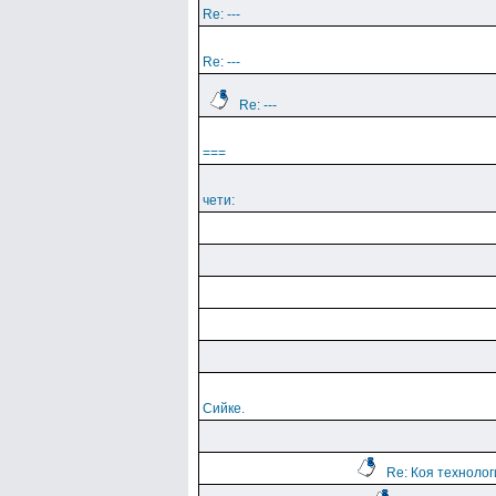
Re: ---
Re: ---
Re: ---
===
чети:
Сийке.
Re: Коя техноло