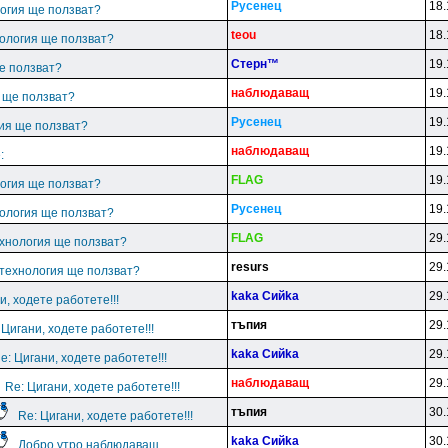
Pyceнeц
18.
логия ще ползват?
teou
18.
нология ще ползват?
Cтepн™
19.
е ползват?
нaблюдaвaщ
19.
я ще ползват?
Pyceнeц
19.
гия ще ползват?
нaблюдaвaщ
19.
:
FLAG
19.
логия ще ползват?
Pyceнeц
19.
нология ще ползват?
FLAG
29.
ехнология ще ползват?
resurs
29.
 технология ще ползват?
kaka Cийka
29.
и, ходете работете!!!
тъпия
29.
 Цигани, ходете работете!!!
kaka Cийka
29.
e: Цигани, ходете работете!!!
нaблюдaвaщ
29.
Re: Цигани, ходете работете!!!
тъпия
30.
Re: Цигани, ходете работете!!!
kaka Cийka
30.
Добро утро наблюдаващ