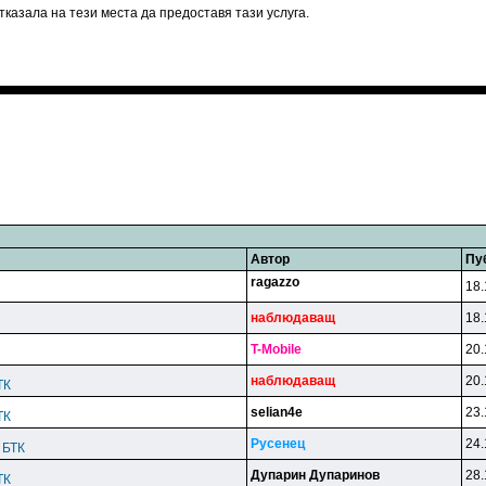
казала на тези места да предоставя тази услуга.
Автор
Пу
ragazzo
18.
нaблюдaвaщ
18.
T-Mobile
20.
нaблюдaвaщ
20.
ТК
selian4e
23.
ТК
Pyceнeц
24.
а БТК
Дyпapин Дyпapинoв
28.
ТК