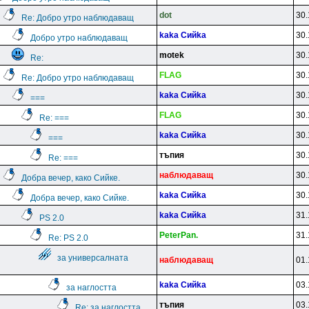
dot
30.
Re: Добро утро наблюдаващ
kaka Cийka
30.
Добро утро наблюдаващ
motek
30.
Re:
FLAG
30.
Re: Добро утро наблюдаващ
kaka Cийka
30.
===
FLAG
30.
Re: ===
kaka Cийka
30.
===
тъпия
30.
Re: ===
нaблюдaвaщ
30.
Добра вечер, како Сийке.
kaka Cийka
30.
Добра вечер, како Сийке.
kaka Cийka
31.
PS 2.0
PeterPan.
31.
Re: PS 2.0
за универсалната
нaблюдaвaщ
01.
kaka Cийka
03.
за наглостта
тъпия
03.
Re: за наглостта