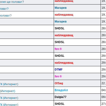
нaблюдaвaщ
19.
логия ще ползват?
Marapeв
19.
лзват?
нaблюдaвaщ
19.
ползват?
Marapeв
19.
SHDSL
28.
нaблюдaвaщ
28.
SHDSL
28.
fen ®
28.
SHDSL
29.
нaблюдaвaщ
29.
DTMF
29.
fen ®
29.
O!Sag
22.
 БТК (Интернет)
BлaдoAл
04.
К (Интернет)
Dalgia77
09.
 БТК (Интернет)
SHDSL
27.
 БТК (Интернет)