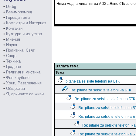
Няма медна жица, няма ADSL.Явно бТк се е от
•
Dir.bg
•
Взаимопомощ
•
Горещи теми
•
Компютри и Интернет
•
Контакти
•
Култура и изкуство
•
Мнения
•
Наука
•
Политика, Свят
•
Спорт
•
Техника
Цялата тема
•
Градове
•
Религия и мистика
Тема
•
Фен клубове
pitane za selskite telefoni на БТК
•
Хоби, Развлечения
•
Общества
Re: pitane za selskite telefoni на БТК
•
Я, архивите са живи
Re: pitane za selskite telefoni на БТК
Re: pitane za selskite telefoni на Б
Re: pitane za selskite telefoni на Б
Re: pitane za selskite telefoni н
Re: pitane za selskite telefoni на Б