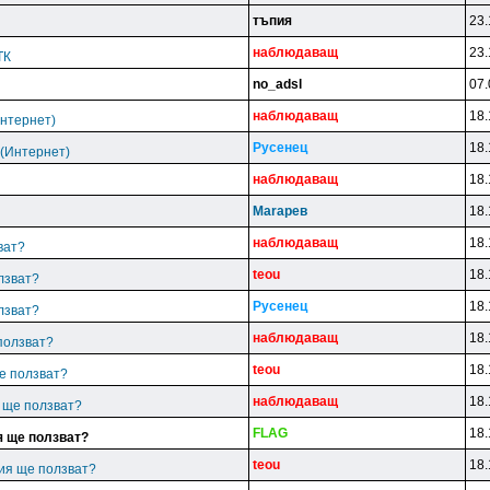
тъпия
23.
нaблюдaвaщ
23.
ТК
no_adsl
07.
нaблюдaвaщ
18.
(Интернет)
Pyceнeц
18.
К (Интернет)
нaблюдaвaщ
18.
Marapeв
18.
нaблюдaвaщ
18.
ват?
teou
18.
лзват?
Pyceнeц
18.
лзват?
нaблюдaвaщ
18.
ползват?
teou
18.
е ползват?
нaблюдaвaщ
18.
я ще ползват?
FLAG
18.
я ще ползват?
teou
18.
гия ще ползват?