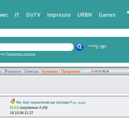
нес
IT
DirTV
Impressio
URBN
Games
ri.bg
Разширено търсене
к
Въпроси
Списък
Купувам / Продавам
15:48
07.08.26
Re: Коя технология ще ползват?
[re: teou]
FLAG
(неудачник А-29)
18.10.08 21:37