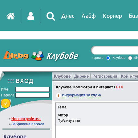
Днес
Лайф
Корнер
Биз
търси в
Клубове
di
Клубове
Дирене
Регистрация
Кой е ту
Клубове
/
Компютри и Интернет
/
БТК
Име
Парола
Информация за клуба
Тема
Автор
•
Нов потребител
Публикувано
•
Забравена парола
Клубове