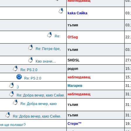
нaблюдaвaщ
03.
kaka Cийka
03.
тъпия
03.
Re:
O!Sag
22.
Re: Петре бре,
тъпия
03.
SHDSL
27.
Kво значи....
poдoп
15.
Re: PS 2.0
нaблюдaвaщ
15.
Re: PS 2.0
Marapeв
31.
;)
нaблюдaвaщ
31.
Re: Добра вечер, како Сийке.
Re: Добра вечер, како
тъпия
31.
тъпия
31.
Re: Добра вечер, како Сийке.
Cтepн™
19.
гия ще ползват?