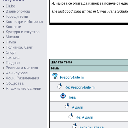
Я, идиота се опита да използва повече от едн
•
Dir.bg
•
Взаимопомощ
The last good thing written in C was Franz Schub
•
Горещи теми
•
Компютри и Интернет
•
Контакти
•
Култура и изкуство
•
Мнения
•
Наука
•
Политика, Свят
•
Спорт
•
Техника
Цялата тема
•
Градове
•
Религия и мистика
Тема
•
Фен клубове
Prepory4aite mi
•
Хоби, Развлечения
•
Общества
Re: Prepory4aite mi
•
Я, архивите са живи
Това
А дали
Re: А дали
Кирилицата се