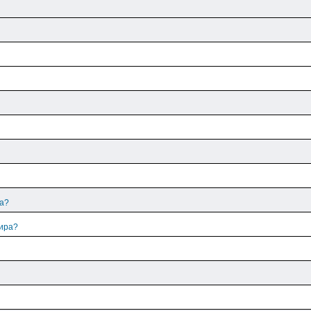
ра?
лира?