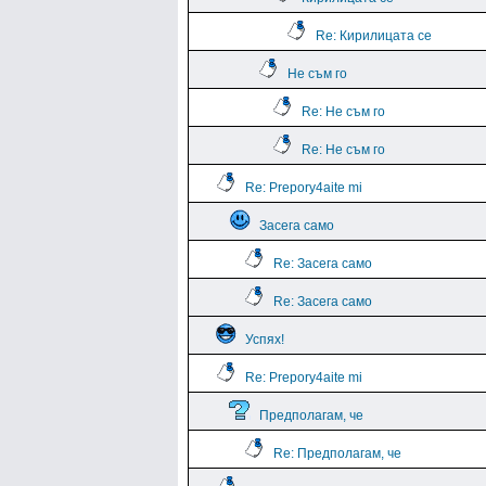
Re: Кирилицата се
Не съм го
Re: Не съм го
Re: Не съм го
Re: Prepory4aite mi
Засега само
Re: Засега само
Re: Засега само
Успях!
Re: Prepory4aite mi
Предполагам, че
Re: Предполагам, че