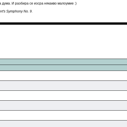
а дума. И разбира се изсра някакво малоумие :)
ert's Symphony No. 9.