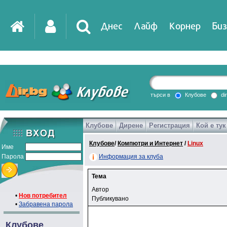
Днес
Лайф
Корнер
Биз
търси в
Клубове
di
Клубове
Дирене
Регистрация
Кой е тук
Клубове
/
Компютри и Интернет
/
Linux
Име
Парола
Информация за клуба
Тема
Автор
•
Нов потребител
Публикувано
•
Забравена парола
Клубове