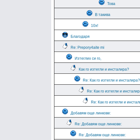
Това
В такива
10х!
Благодаря
Re: Prepory4aite mi
Изтеглих си го,
Как го изтегли и инсталира?
Re: Как го изтегли и инсталира?
Re: Как го изтегли и инстали
Re: Как го изтегли и инста
Добавям още линкове:
Re: Добавям още линкове:
Re: Добавям още линкове: