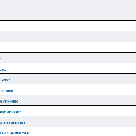
е:
ове:
нкове:
линкове:
е линкове:
още линкове:
м още линкове:
вям още линкове: