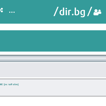
...
ве:
[re: tuff slim]