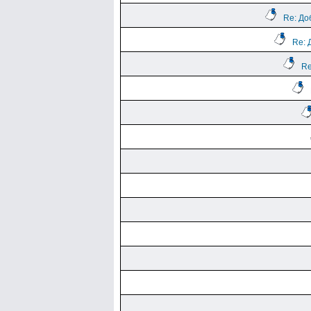
Re: До
Re: 
Re