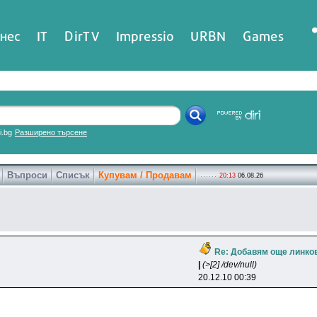
нес
IT
DirTV
Impressio
URBN
Games
ri.bg
Разширено търсене
Въпроси
Списък
Купувам / Продавам
20:13
06.08.26
Re: Добавям още линко
|
(>[2] /dev/null)
20.12.10 00:39