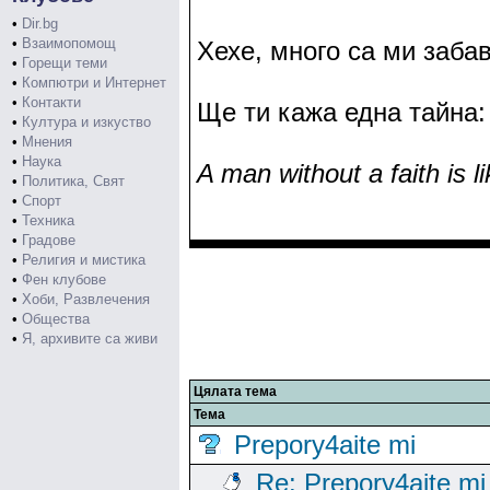
•
Dir.bg
•
Взаимопомощ
Хехе, много са ми заба
•
Горещи теми
•
Компютри и Интернет
•
Контакти
Ще ти кажа една тайна:
•
Култура и изкуство
•
Мнения
•
Наука
A man without a faith is li
•
Политика, Свят
•
Спорт
•
Техника
•
Градове
•
Религия и мистика
•
Фен клубове
•
Хоби, Развлечения
•
Общества
•
Я, архивите са живи
Цялата тема
Тема
Prepory4aite mi
Re: Prepory4aite mi