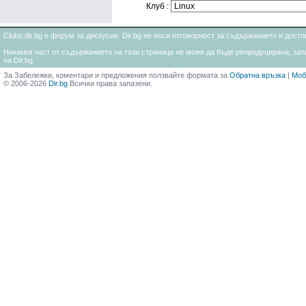
Клуб :
Clubs.dir.bg е форум за дискусии. Dir.bg не носи отговорност за съдържанието и дос
Никаква част от съдържанието на тази страница не може да бъде репродуцирана, запи
на Dir.bg
За Забележки, коментари и предложения ползвайте формата за
Обратна връзка
|
Моб
© 2006-2026
Dir.bg
Всички права запазени.