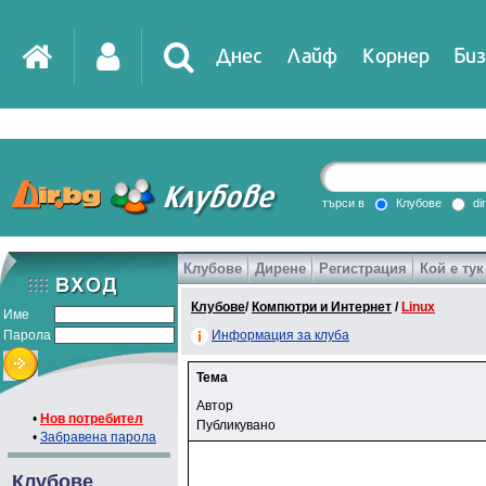
Днес
Лайф
Корнер
Биз
IT
DirTV
Impressio
търси в
Клубове
di
Клубове
Дирене
Регистрация
Кой е тук
Games
Клубове
/
Компютри и Интернет
/
Linux
Име
Парола
Информация за клуба
Тема
Автор
•
Нов потребител
Публикувано
•
Забравена парола
Клубове