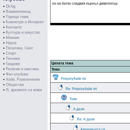
ох на батко сладкия кърнъл дивелопър.
•
Dir.bg
•
Взаимопомощ
•
Горещи теми
•
Компютри и Интернет
•
Контакти
•
Култура и изкуство
•
Мнения
•
Наука
•
Политика, Свят
•
Спорт
•
Техника
Цялата тема
•
Градове
•
Религия и мистика
Тема
•
Фен клубове
Prepory4aite mi
•
Хоби, Развлечения
•
Общества
Re: Prepory4aite mi
•
Я, архивите са живи
Това
А дали
Re: А дали
Кирилицата се