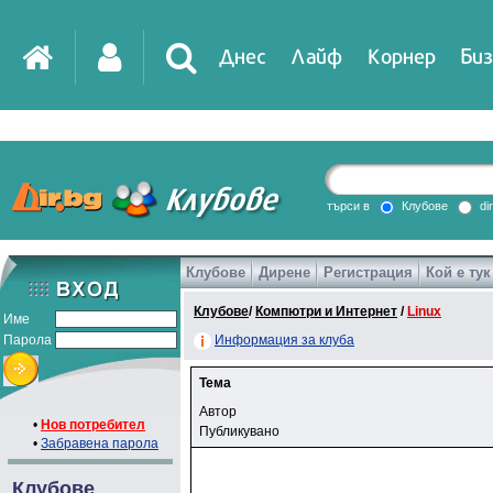
Днес
Лайф
Корнер
Биз
IT
DirTV
Impressio
търси в
Клубове
di
Клубове
Дирене
Регистрация
Кой е тук
Games
Клубове
/
Компютри и Интернет
/
Linux
Име
Парола
Информация за клуба
Тема
Автор
•
Нов потребител
Публикувано
•
Забравена парола
Клубове