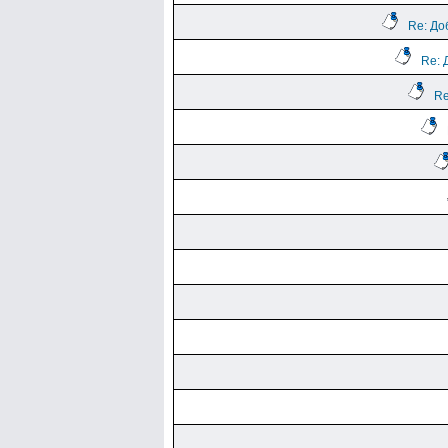
Re: До
Re: 
Re