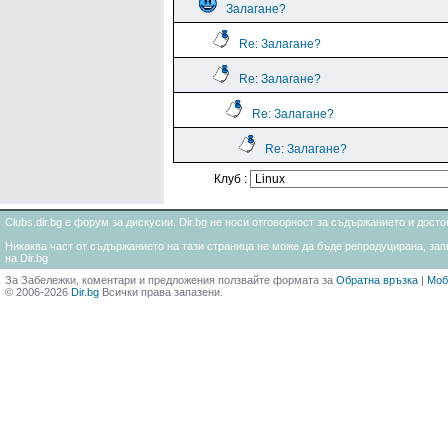
Залагане?
Re: Залагане?
Re: Залагане?
Re: Залагане?
Re: Залагане?
Клуб :
Clubs.dir.bg е форум за дискусии. Dir.bg не носи отговорност за съдържанието и дос
Никаква част от съдържанието на тази страница не може да бъде репродуцирана, запи
на Dir.bg
За Забележки, коментари и предложения ползвайте формата за
Обратна връзка
|
Моб
© 2006-2026
Dir.bg
Всички права запазени.