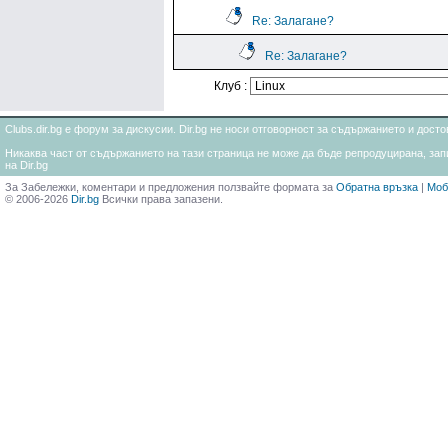
Re: Залагане?
Re: Залагане?
Клуб :
Clubs.dir.bg е форум за дискусии. Dir.bg не носи отговорност за съдържанието и дос
Никаква част от съдържанието на тази страница не може да бъде репродуцирана, запи
на Dir.bg
За Забележки, коментари и предложения ползвайте формата за
Обратна връзка
|
Моб
© 2006-2026
Dir.bg
Всички права запазени.