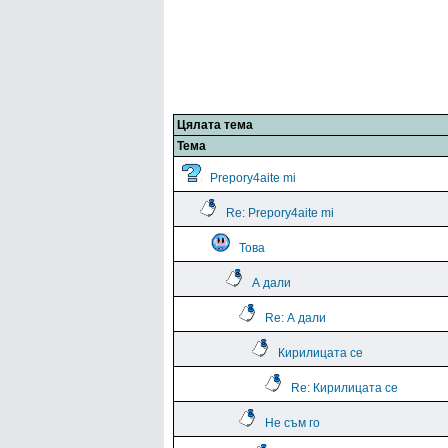
Цялата тема
Тема
Prepory4aite mi
Re: Prepory4aite mi
Това
А дали
Re: А дали
Кирилицата се
Re: Кирилицата се
Не съм го