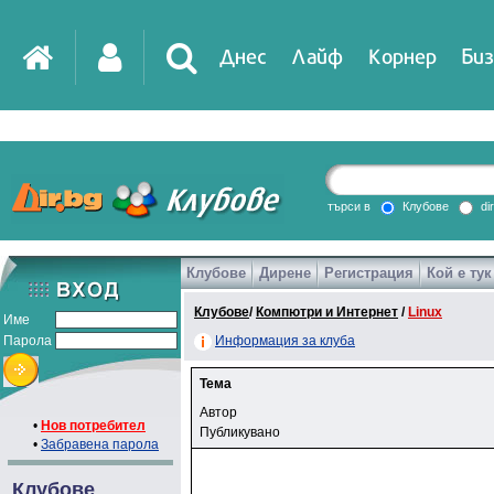
Днес
Лайф
Корнер
Биз
IT
DirTV
Impressio
търси в
Клубове
di
Клубове
Дирене
Регистрация
Кой е тук
Games
Клубове
/
Компютри и Интернет
/
Linux
Име
Парола
Информация за клуба
Тема
Автор
•
Нов потребител
Публикувано
•
Забравена парола
Клубове