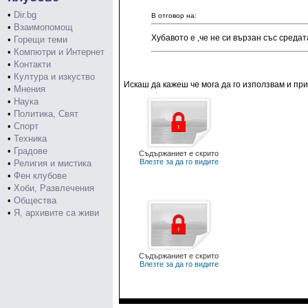
•
Dir.bg
В отговор на:
•
Взаимопомощ
Хубавото е ,че не си вързан със средат
•
Горещи теми
•
Компютри и Интернет
•
Контакти
•
Култура и изкуство
Искаш да кажеш че мога да го използвам и пр
•
Мнения
•
Наука
•
Политика, Свят
•
Спорт
•
Техника
•
Градове
Съдържаниет е скрито
Влезте за да го видите
•
Религия и мистика
•
Фен клубове
•
Хоби, Развлечения
•
Общества
•
Я, архивите са живи
Съдържаниет е скрито
Влезте за да го видите