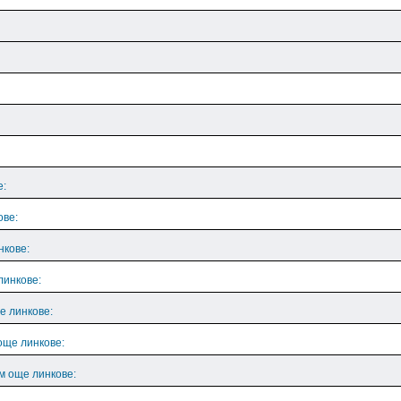
е:
ове:
нкове:
линкове:
е линкове:
още линкове:
м още линкове: