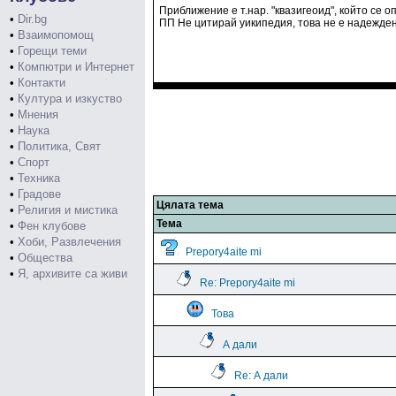
Приближение е т.нар. "квазигеоид", който се 
•
Dir.bg
ПП Не цитирай уикипедия, това не е надежден
•
Взаимопомощ
•
Горещи теми
•
Компютри и Интернет
•
Контакти
•
Култура и изкуство
•
Мнения
•
Наука
•
Политика, Свят
•
Спорт
•
Техника
•
Градове
Цялата тема
•
Религия и мистика
Тема
•
Фен клубове
•
Хоби, Развлечения
Prepory4aite mi
•
Общества
•
Я, архивите са живи
Re: Prepory4aite mi
Това
А дали
Re: А дали