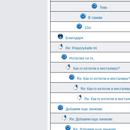
Това
В такива
10х!
Благодаря
Re: Prepory4aite mi
Изтеглих си го,
Как го изтегли и инсталира?
Re: Как го изтегли и инсталира?
Re: Как го изтегли и инстали
Re: Как го изтегли и инста
Добавям още линкове:
Re: Добавям още линкове:
Re: Добавям още линкове: