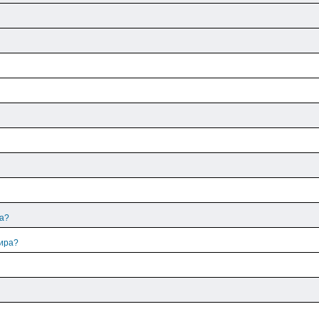
ра?
лира?