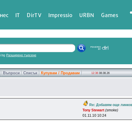
нес
IT
DirTV
Impressio
URBN
Games
ri.bg
Разширено търсене
Въпроси
Списък
Купувам / Продавам
12:36
08.08.26
Re: Добавям още линко
Tony Stewart
(smoke)
01.11.10 10:24