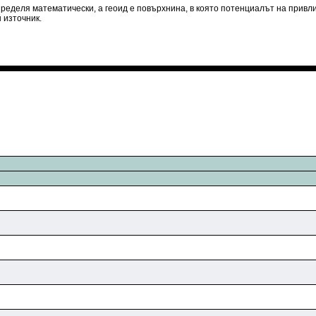
определя математически, а геоид е повърхнина, в която потенциалът на прив
 източник.