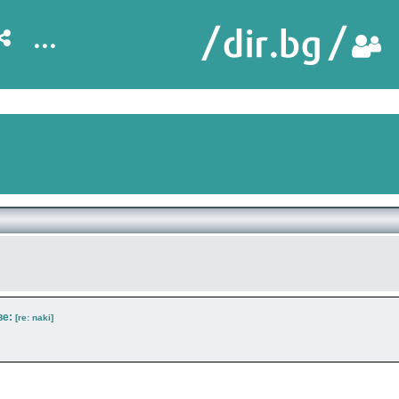
...
ве:
[re: naki]