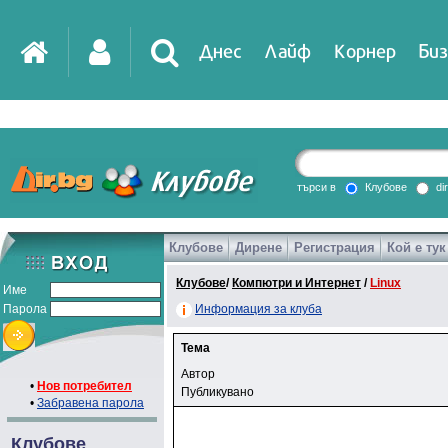
Днес
Лайф
Корнер
Биз
търси в
Клубове
di
Клубове
Дирене
Регистрация
Кой е тук
Клубове
/
Компютри и Интернет
/
Linux
Име
Парола
Информация за клуба
Тема
Автор
•
Нов потребител
Публикувано
•
Забравена парола
Клубове