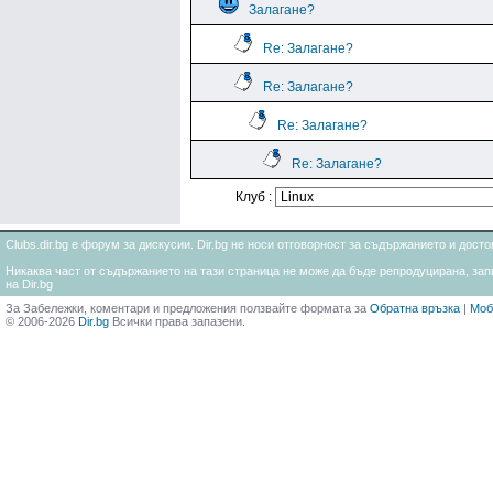
Залагане?
Re: Залагане?
Re: Залагане?
Re: Залагане?
Re: Залагане?
Клуб :
Clubs.dir.bg е форум за дискусии. Dir.bg не носи отговорност за съдържанието и дос
Никаква част от съдържанието на тази страница не може да бъде репродуцирана, запи
на Dir.bg
За Забележки, коментари и предложения ползвайте формата за
Обратна връзка
|
Моб
© 2006-2026
Dir.bg
Всички права запазени.