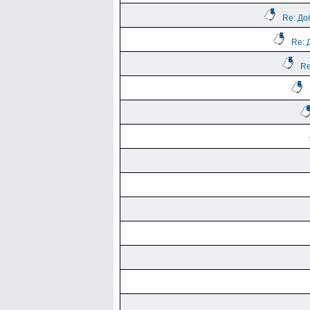
Re: До
Re: 
Re