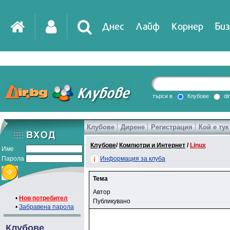
Днес
Лайф
Корнер
Биз
IT
DirTV
Impressio
търси в
Клубове
di
Клубове
Дирене
Регистрация
Кой е тук
Games
Клубове
/
Компютри и Интернет
/
Linux
Име
Парола
Информация за клуба
Тема
Автор
•
Нов потребител
Публикувано
•
Забравена парола
Клубове