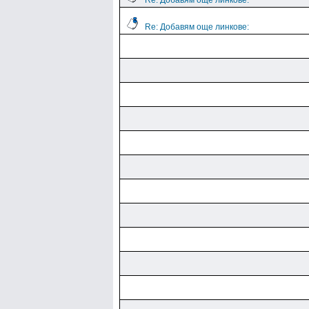
Re: Добавям още линкове:
Re: Добавям още линкове: