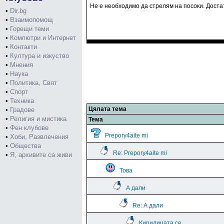
Не е необходимо да стрелям на посоки. Достат
•
Dir.bg
•
Взаимопомощ
•
Горещи теми
•
Компютри и Интернет
•
Контакти
•
Култура и изкуство
•
Мнения
•
Наука
•
Политика, Свят
•
Спорт
•
Техника
Цялата тема
•
Градове
•
Религия и мистика
Тема
•
Фен клубове
Prepory4aite mi
•
Хоби, Развлечения
•
Общества
Re: Prepory4aite mi
•
Я, архивите са живи
Това
А дали
Re: А дали
Кирилицата се