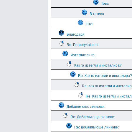
Това
В такива
10х!
Благодаря
Re: Prepory4aite mi
Изтеглих си го,
Как го изтегли и инсталира?
Re: Как го изтегли и инсталира?
Re: Как го изтегли и инстали
Re: Как го изтегли и инста
Добавям още линкове:
Re: Добавям още линкове:
Re: Добавям още линкове: