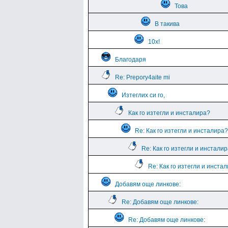
Това
В такива
10х!
Благодаря
Re: Prepory4aite mi
Изтеглих си го,
Как го изтегли и инсталира?
Re: Как го изтегли и инсталира?
Re: Как го изтегли и инстали
Re: Как го изтегли и инста
Добавям още линкове:
Re: Добавям още линкове:
Re: Добавям още линкове: