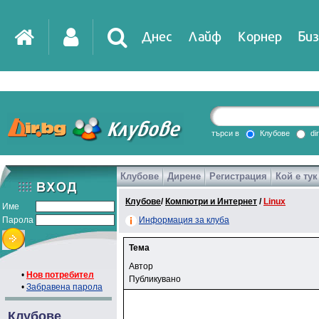
Днес
Лайф
Корнер
Биз
IT
DirTV
Impressio
търси в
Клубове
di
Клубове
Дирене
Регистрация
Кой е тук
Games
Клубове
/
Компютри и Интернет
/
Linux
Име
Парола
Информация за клуба
Тема
Автор
•
Нов потребител
Публикувано
•
Забравена парола
Клубове