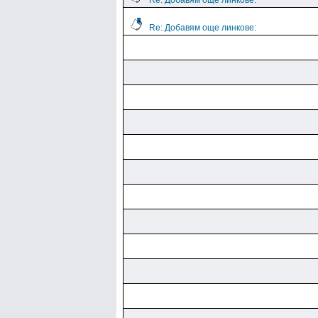
Re: Добавям още линкове:
Re: Добавям още линкове: