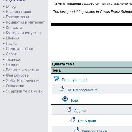
Ти ми отговаряш защото си тъпак с мислене н
•
Dir.bg
•
Взаимопомощ
The last good thing written in C was Franz Schub
•
Горещи теми
•
Компютри и Интернет
•
Контакти
•
Култура и изкуство
•
Мнения
•
Наука
•
Политика, Свят
•
Спорт
•
Техника
Цялата тема
•
Градове
•
Религия и мистика
Тема
•
Фен клубове
Prepory4aite mi
•
Хоби, Развлечения
•
Общества
Re: Prepory4aite mi
•
Я, архивите са живи
Това
А дали
Re: А дали
Кирилицата се