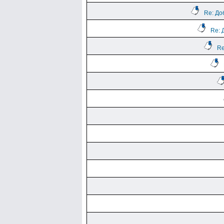
Re: До
Re: 
Re