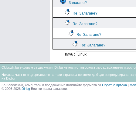
Залагане?
Re: Залагане?
Re: Залагане?
Re: Залагане?
Re: Залагане?
Клуб :
Clubs.dir.bg е форум за дискусии. Dir.bg не носи отговорност за съдържанието и дос
Никаква част от съдържанието на тази страница не може да бъде репродуцирана, запи
на Dir.bg
За Забележки, коментари и предложения ползвайте формата за
Обратна връзка
|
Моб
© 2006-2026
Dir.bg
Всички права запазени.