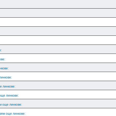
е:
ове:
нкове:
линкове:
е линкове:
още линкове:
м още линкове:
вям още линкове: