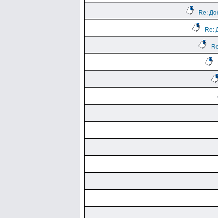
Re: До
Re: 
Re