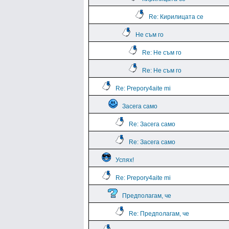
Re: Кирилицата се
Не съм го
Re: Не съм го
Re: Не съм го
Re: Prepory4aite mi
Засега само
Re: Засега само
Re: Засега само
Успях!
Re: Prepory4aite mi
Предполагам, че
Re: Предполагам, че