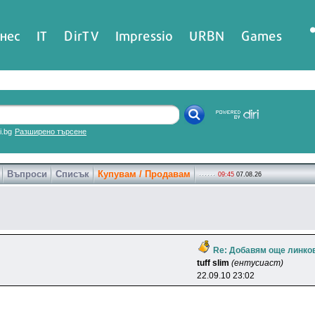
нес
IT
DirTV
Impressio
URBN
Games
ri.bg
Разширено търсене
Въпроси
Списък
Купувам / Продавам
09:45
07.08.26
Re: Добавям още линко
tuff slim
(ентусиаст)
22.09.10 23:02