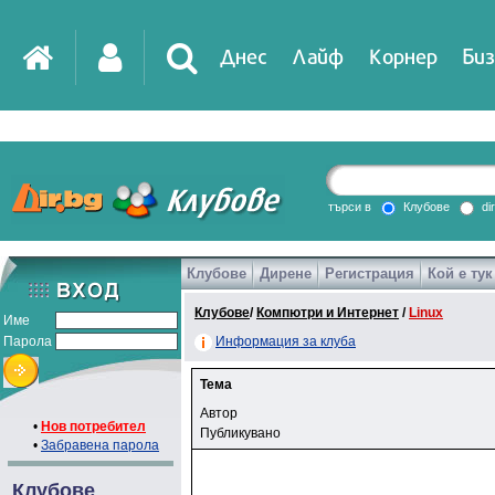
Днес
Лайф
Корнер
Биз
търси в
Клубове
di
Клубове
Дирене
Регистрация
Кой е тук
Клубове
/
Компютри и Интернет
/
Linux
Име
Парола
Информация за клуба
Тема
Автор
•
Нов потребител
Публикувано
•
Забравена парола
Клубове