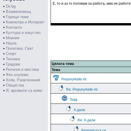
Е, то и аз го ползвам за работа, ама не работ
•
Dir.bg
•
Взаимопомощ
•
Горещи теми
•
Компютри и Интернет
•
Контакти
•
Култура и изкуство
•
Мнения
•
Наука
•
Политика, Свят
•
Спорт
•
Техника
Цялата тема
•
Градове
•
Религия и мистика
Тема
•
Фен клубове
Prepory4aite mi
•
Хоби, Развлечения
•
Общества
Re: Prepory4aite mi
•
Я, архивите са живи
Това
А дали
Re: А дали
Кирилицата се