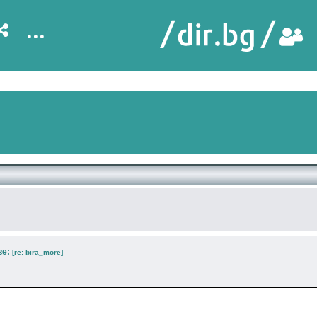
...
ве:
[re: bira_more]