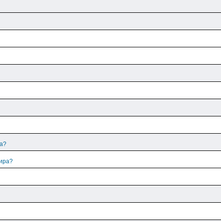
ра?
лира?