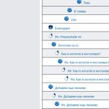
Това
В такива
10х!
Благодаря
Re: Prepory4aite mi
Изтеглих си го,
Как го изтегли и инсталира?
Re: Как го изтегли и инсталира?
Re: Как го изтегли и инстали
Re: Как го изтегли и инста
Добавям още линкове:
Re: Добавям още линкове:
Re: Добавям още линкове: