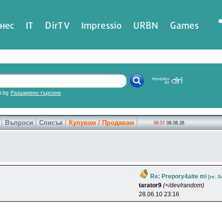
нес
IT
DirTV
Impressio
URBN
Games
ri.bg
Разширено търсене
Въпроси
Списък
Купувам / Продавам
06:57
08.08.26
Re: Prepory4aite mi
[re: 
tarator9
(</dev/random)
28.06.10 23:16