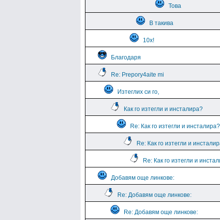
Това
В такива
10х!
Благодаря
Re: Prepory4aite mi
Изтеглих си го,
Как го изтегли и инсталира?
Re: Как го изтегли и инсталира?
Re: Как го изтегли и инстали
Re: Как го изтегли и инста
Добавям още линкове:
Re: Добавям още линкове:
Re: Добавям още линкове: