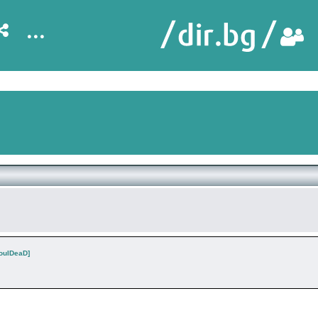
...
SoulDeaD]