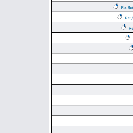
Re: До
Re: 
Re