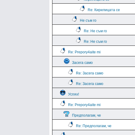
Re: Кирилицата се
Не съм го
Re: Не съм го
Re: Не съм го
Re: Prepory4aite mi
Засега само
Re: Засега само
Re: Засега само
Успях!
Re: Prepory4aite mi
Предполагам, че
Re: Предполагам, че