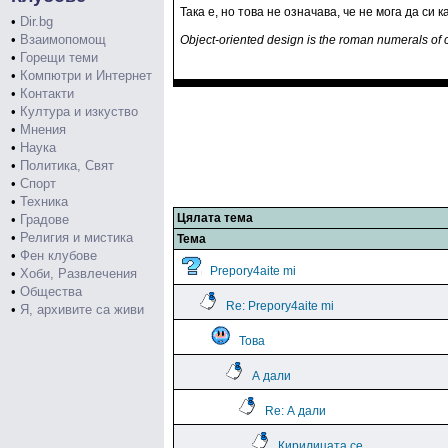
Така е, но това не означава, че не мога да си 
•
Dir.bg
•
Взаимопомощ
Object-oriented design is the roman numerals of 
•
Горещи теми
•
Компютри и Интернет
•
Контакти
•
Култура и изкуство
•
Мнения
•
Наука
•
Политика, Свят
•
Спорт
•
Техника
Цялата тема
•
Градове
•
Религия и мистика
Тема
•
Фен клубове
Prepory4aite mi
•
Хоби, Развлечения
•
Общества
Re: Prepory4aite mi
•
Я, архивите са живи
Това
А дали
Re: А дали
Кирилицата се