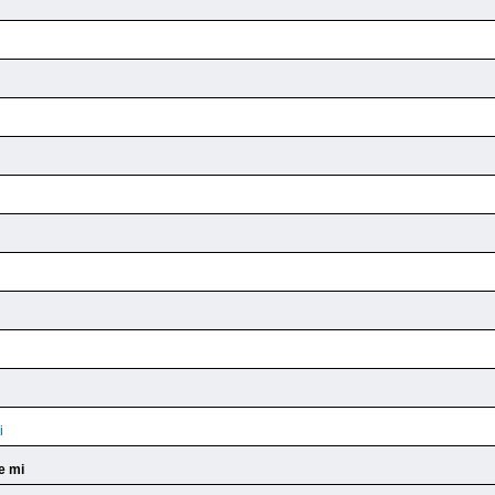
i
e mi