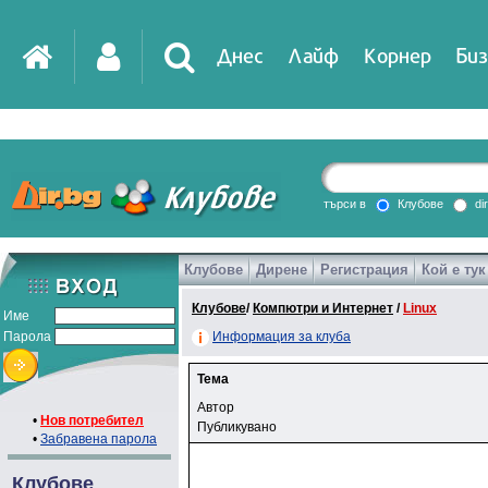
Днес
Лайф
Корнер
Биз
търси в
Клубове
di
Клубове
Дирене
Регистрация
Кой е тук
Клубове
/
Компютри и Интернет
/
Linux
Име
Парола
Информация за клуба
Тема
Автор
•
Нов потребител
Публикувано
•
Забравена парола
Клубове