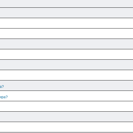
ра?
лира?