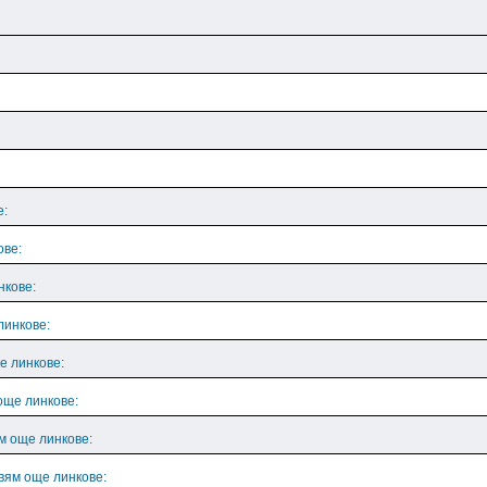
е:
ове:
нкове:
линкове:
е линкове:
още линкове:
м още линкове:
вям още линкове: