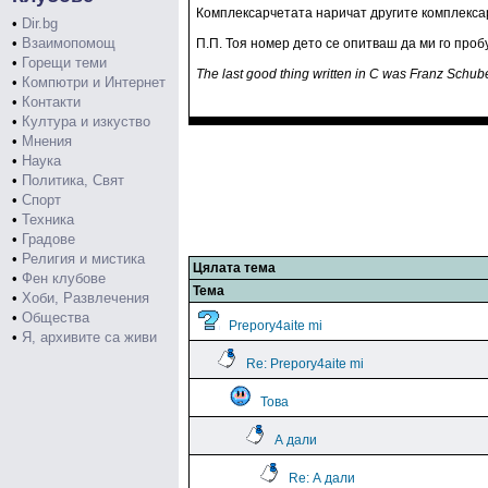
Комплексарчетата наричат другите комплексар
•
Dir.bg
•
Взаимопомощ
П.П. Тоя номер дето се опитваш да ми го проб
•
Горещи теми
The last good thing written in C was Franz Schub
•
Компютри и Интернет
•
Контакти
•
Култура и изкуство
•
Мнения
•
Наука
•
Политика, Свят
•
Спорт
•
Техника
•
Градове
•
Религия и мистика
Цялата тема
•
Фен клубове
Тема
•
Хоби, Развлечения
•
Общества
Prepory4aite mi
•
Я, архивите са живи
Re: Prepory4aite mi
Това
А дали
Re: А дали