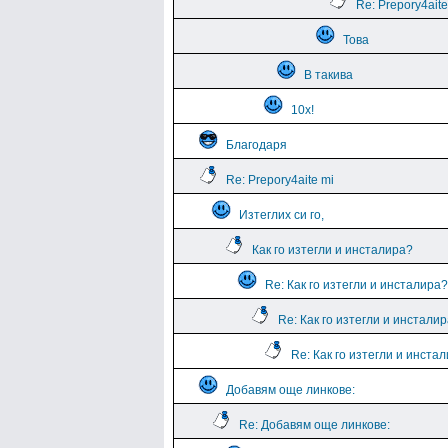
Re: Prepory4aite
Това
В такива
10х!
Благодаря
Re: Prepory4aite mi
Изтеглих си го,
Как го изтегли и инсталира?
Re: Как го изтегли и инсталира?
Re: Как го изтегли и инстали
Re: Как го изтегли и инста
Добавям още линкове:
Re: Добавям още линкове: