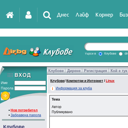
Днес
Лайф
Корнер
Биз
IT
DirTV
Impressio
търси в
Клубове
di
Клубове
Дирене
Регистрация
Кой е тук
Games
Клубове
/
Компютри и Интернет
/
Linux
Име
Парола
Информация за клуба
Тема
Автор
•
Нов потребител
Публикувано
•
Забравена парола
Клубове