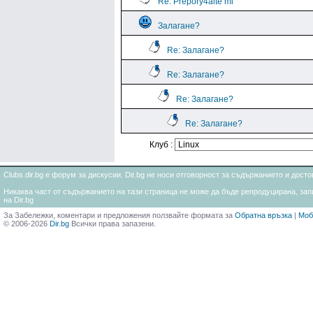
Re: Prepory4aite mi
Залагане?
Re: Залагане?
Re: Залагане?
Re: Залагане?
Re: Залагане?
Клуб :
Clubs.dir.bg е форум за дискусии. Dir.bg не носи отговорност за съдържанието и дос
Никаква част от съдържанието на тази страница не може да бъде репродуцирана, запи
на Dir.bg
За Забележки, коментари и предложения ползвайте формата за
Обратна връзка
|
Моб
© 2006-2026
Dir.bg
Всички права запазени.