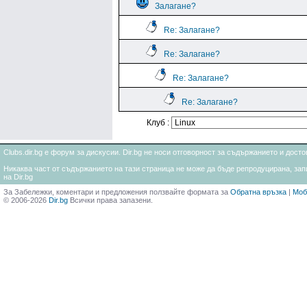
Залагане?
Re: Залагане?
Re: Залагане?
Re: Залагане?
Re: Залагане?
Клуб :
Clubs.dir.bg е форум за дискусии. Dir.bg не носи отговорност за съдържанието и дос
Никаква част от съдържанието на тази страница не може да бъде репродуцирана, запи
на Dir.bg
За Забележки, коментари и предложения ползвайте формата за
Обратна връзка
|
Моб
© 2006-2026
Dir.bg
Всички права запазени.