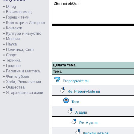
ZEmi mi obQsni
•
Dir.bg
•
Взаимопомощ
•
Горещи теми
•
Компютри и Интернет
•
Контакти
•
Култура и изкуство
•
Мнения
•
Наука
•
Политика, Свят
•
Спорт
•
Техника
Цялата тема
•
Градове
•
Религия и мистика
Тема
•
Фен клубове
Prepory4aite mi
•
Хоби, Развлечения
•
Общества
Re: Prepory4aite mi
•
Я, архивите са живи
Това
А дали
Re: А дали
Кирилицата се