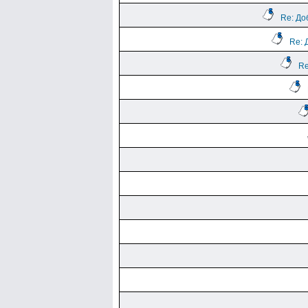
Re: До
Re: 
Re