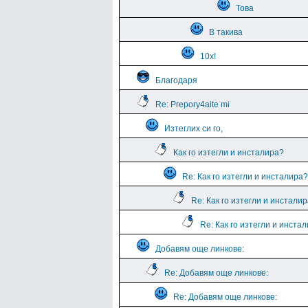
Това
В такива
10х!
Благодаря
Re: Prepory4aite mi
Изтеглих си го,
Как го изтегли и инсталира?
Re: Как го изтегли и инсталира?
Re: Как го изтегли и инстали
Re: Как го изтегли и инста
Добавям още линкове:
Re: Добавям още линкове:
Re: Добавям още линкове: