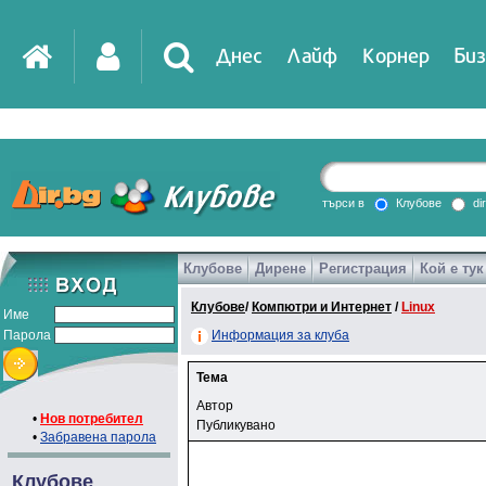
Днес
Лайф
Корнер
Биз
IT
DirTV
Impressio
търси в
Клубове
di
Клубове
Дирене
Регистрация
Кой е тук
Games
Клубове
/
Компютри и Интернет
/
Linux
Име
Парола
Информация за клуба
Тема
Автор
•
Нов потребител
Публикувано
•
Забравена парола
Клубове