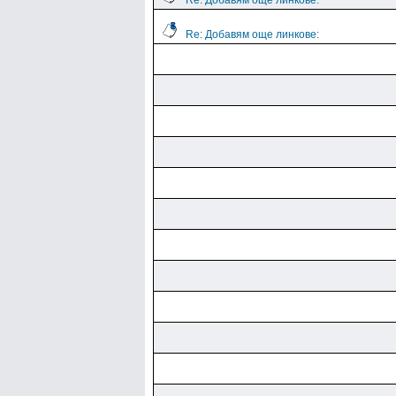
Re: Добавям още линкове:
Re: Добавям още линкове: