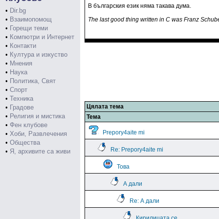
В българския език няма такава дума.
•
Dir.bg
•
Взаимопомощ
The last good thing written in C was Franz Schub
•
Горещи теми
•
Компютри и Интернет
•
Контакти
•
Култура и изкуство
•
Мнения
•
Наука
•
Политика, Свят
•
Спорт
•
Техника
Цялата тема
•
Градове
•
Религия и мистика
Тема
•
Фен клубове
Prepory4aite mi
•
Хоби, Развлечения
•
Общества
Re: Prepory4aite mi
•
Я, архивите са живи
Това
А дали
Re: А дали
Кирилицата се