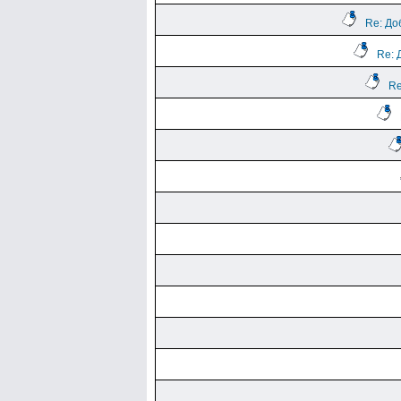
Re: До
Re: 
Re