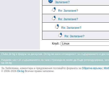
Залагане?
Re: Залагане?
Re: Залагане?
Re: Залагане?
Re: Залагане?
Клуб :
Clubs.dir.bg е форум за дискусии. Dir.bg не носи отговорност за съдържанието и дос
Никаква част от съдържанието на тази страница не може да бъде репродуцирана, запи
на Dir.bg
За Забележки, коментари и предложения ползвайте формата за
Обратна връзка
|
Моб
© 2006-2026
Dir.bg
Всички права запазени.