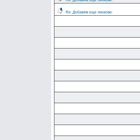
Re: Добавям още линкове:
Re: Добавям още линкове: