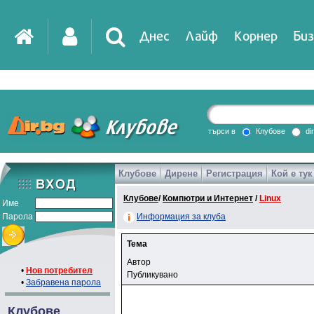
Днес
Лайф
Корнер
Биз
IT
DirTV
Impressio
търси в
Клубове
di
Клубове
Дирене
Регистрация
Кой е тук
Games
Клубове
/
Компютри и Интернет
/
Linux
Име
Парола
Информация за клуба
Тема
Автор
•
Нов потребител
Публикувано
•
Забравена парола
Клубове