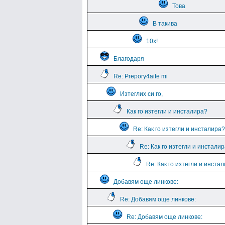
Това
В такива
10х!
Благодаря
Re: Prepory4aite mi
Изтеглих си го,
Как го изтегли и инсталира?
Re: Как го изтегли и инсталира?
Re: Как го изтегли и инстали
Re: Как го изтегли и инста
Добавям още линкове:
Re: Добавям още линкове:
Re: Добавям още линкове: