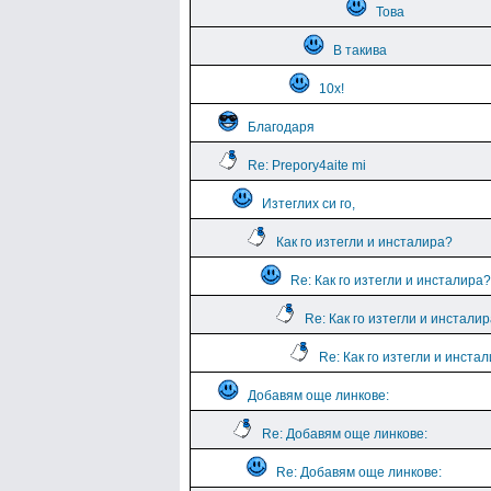
Това
В такива
10х!
Благодаря
Re: Prepory4aite mi
Изтеглих си го,
Как го изтегли и инсталира?
Re: Как го изтегли и инсталира?
Re: Как го изтегли и инстали
Re: Как го изтегли и инста
Добавям още линкове:
Re: Добавям още линкове:
Re: Добавям още линкове: