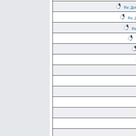
Re: До
Re: 
Re