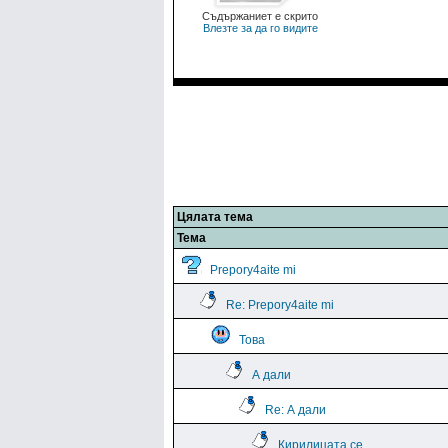
Съдържаниет е скрито
Влезте за да го видите
Цялата тема
Тема
Prepory4aite mi
Re: Prepory4aite mi
Това
А дали
Re: А дали
Кирилицата се