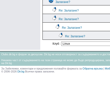
Залагане?
Re: Залагане?
Re: Залагане?
Re: Залагане?
Re: Залагане?
Клуб :
Clubs.dir.bg е форум за дискусии. Dir.bg не носи отговорност за съдържанието и дос
Никаква част от съдържанието на тази страница не може да бъде репродуцирана, запи
на Dir.bg
За Забележки, коментари и предложения ползвайте формата за
Обратна връзка
|
Моб
© 2006-2026
Dir.bg
Всички права запазени.