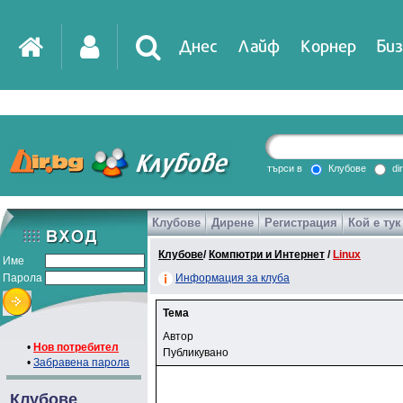
Днес
Лайф
Корнер
Биз
IT
DirTV
Impressio
търси в
Клубове
di
Клубове
Дирене
Регистрация
Кой е тук
Games
Клубове
/
Компютри и Интернет
/
Linux
Име
Парола
Информация за клуба
Тема
Автор
•
Нов потребител
Публикувано
•
Забравена парола
Клубове