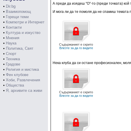
А преди да изядеш "О"-то (преди точката) кой 
•
Dir.bg
•
Взаимопомощ
И мога ли да те помоля да не спамиш темата 
•
Горещи теми
•
Компютри и Интернет
•
Контакти
•
Култура и изкуство
•
Мнения
•
Наука
Съдържаниет е скрито
•
Политика, Свят
Влезте за да го видите
•
Спорт
•
Техника
Нека клуба да си остане професионален, моля
•
Градове
•
Религия и мистика
•
Фен клубове
•
Хоби, Развлечения
•
Общества
•
Я, архивите са живи
Съдържаниет е скрито
Влезте за да го видите